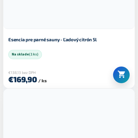
Esencia pre parné sauny - Ľadový citrón 5l
Na sklade
(1 ks)
€138,13 bez DPH
€169,90
/ ks