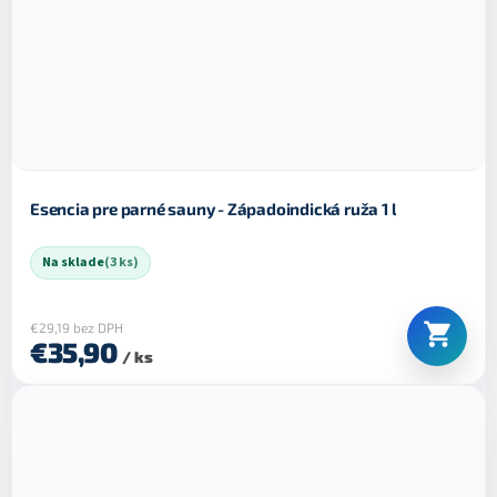
Esencia pre parné sauny - Západoindická ruža 1 l
Na sklade
(3 ks)
€29,19 bez DPH
€35,90
/ ks