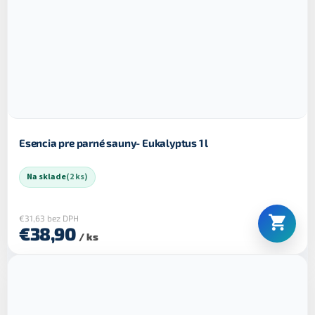
Esencia pre parné sauny- Eukalyptus 1 l
Na sklade
(2 ks)
€31,63 bez DPH
€38,90
/ ks