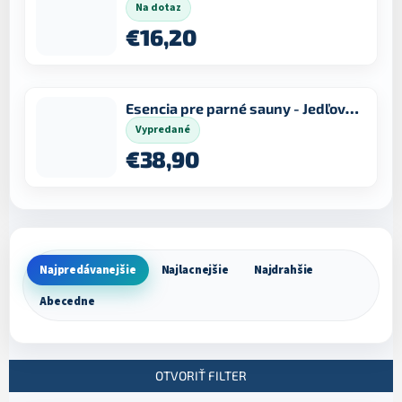
Na dotaz
€16,20
Esencia pre parné sauny - Jedľové ihličie 1 l
Vypredané
€38,90
Najpredávanejšie
Najlacnejšie
Najdrahšie
R
Abecedne
a
d
e
n
OTVORIŤ FILTER
i