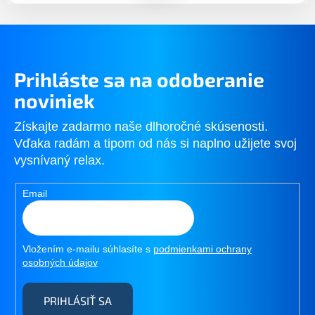
v
p
a
r
n
v
i
k
e
y
Prihláste sa na odoberanie
v
ý
noviniek
p
i
Získajte zadarmo naše dlhoročné skúsenosti.
s
Vďaka radám a tipom od nás si naplno užijete svoj
u
vysnívaný relax.
Email
Vložením e-mailu súhlasíte s
podmienkami ochrany
osobných údajov
PRIHLÁSIŤ SA