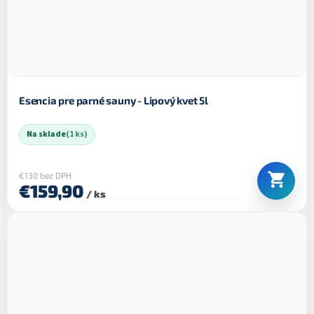
Esencia pre parné sauny - Lipový kvet 5l
Na sklade
(1 ks)
€130 bez DPH
€159,90
/ ks