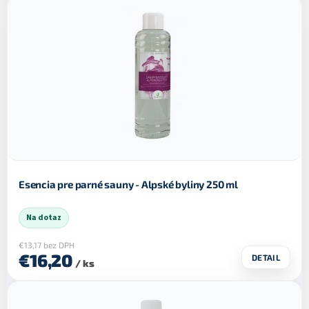
Esencia pre parné sauny - Alpské byliny 250 ml
Na dotaz
€13,17 bez DPH
€16,20
DETAIL
/ ks