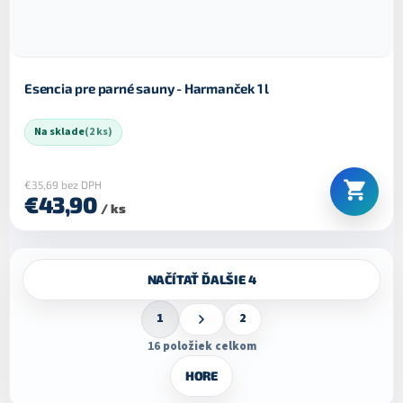
Esencia pre parné sauny - Harmanček 1 l
Na sklade
(2 ks)
€35,69 bez DPH
€43,90
/ ks
O
NAČÍTAŤ ĎALŠIE 4
v
l
S
á
1
2
t
d
r
16
položiek celkom
a
á
c
n
HORE
k
i
o
e