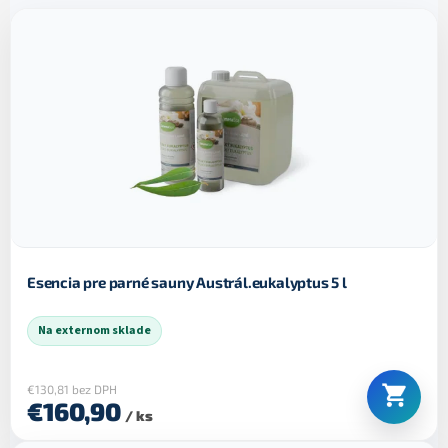
e
V
p
ý
r
p
o
i
d
s
u
p
k
r
t
o
o
d
v
u
k
t
o
Esencia pre parné sauny Austrál.eukalyptus 5 l
v
Na externom sklade
€130,81 bez DPH
€160,90
/ ks