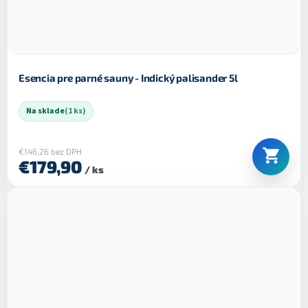
Esencia pre parné sauny - Indický palisander 5l
Na sklade
(1 ks)
€146,26 bez DPH
€179,90
/ ks