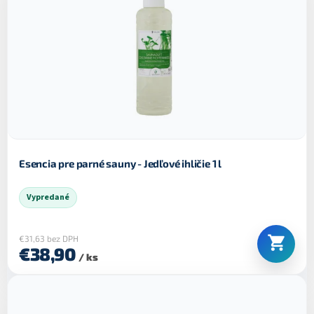
Esencia pre parné sauny - Jedľové ihličie 1 l
Vypredané
€31,63 bez DPH
€38,90
/ ks