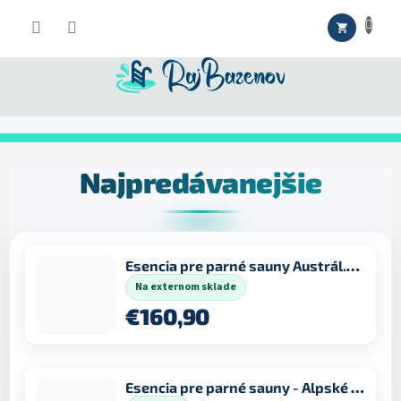
Prejsť
NÁKUPNÝ
na
obsah
KOŠÍK
Najpredávanejšie
Esencia pre parné sauny Austrál.eukalyptus 5 l
Na externom sklade
€160,90
Esencia pre parné sauny - Alpské byliny 250 ml