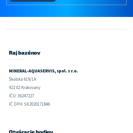
Z
á
p
ä
Raj bazénov
t
i
e
MINERAL-AQUASERVIS, spol. s r.o.
Školská 619/1A
922 02 Krakovany
IČO: 36247227
IČ DPH: SK2020171846
Otváracie hodiny