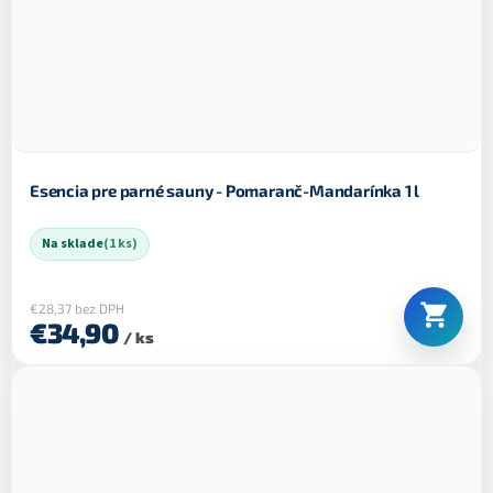
Esencia pre parné sauny - Pomaranč-Mandarínka 1 l
Na sklade
(1 ks)
€28,37 bez DPH
€34,90
/ ks