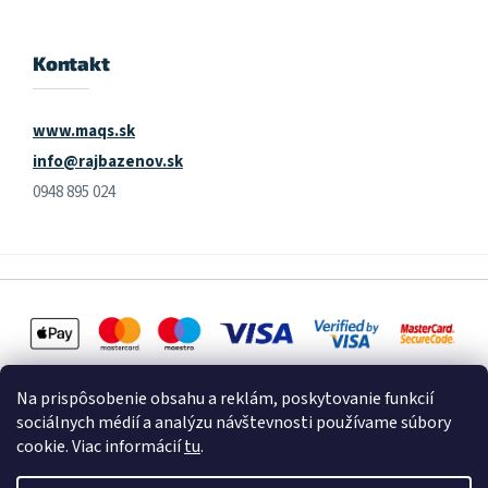
Kontakt
www.maqs.sk
info@rajbazenov.sk
0948 895 024
Na prispôsobenie obsahu a reklám, poskytovanie funkcií
sociálnych médií a analýzu návštevnosti používame súbory
cookie. Viac informácií
tu
.
Vytvoril Shoptet