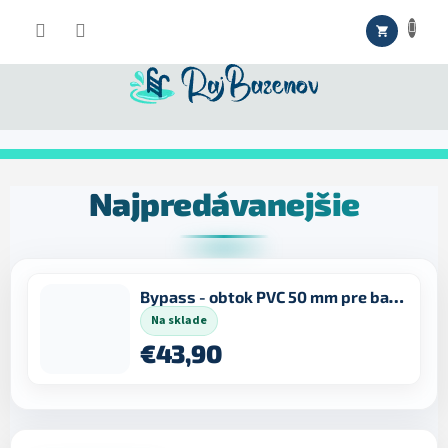
Prejsť
NÁKUPNÝ
na
obsah
KOŠÍK
Najpredávanejšie
Bypass - obtok PVC 50 mm pre bazénové rozvody
Na sklade
€43,90