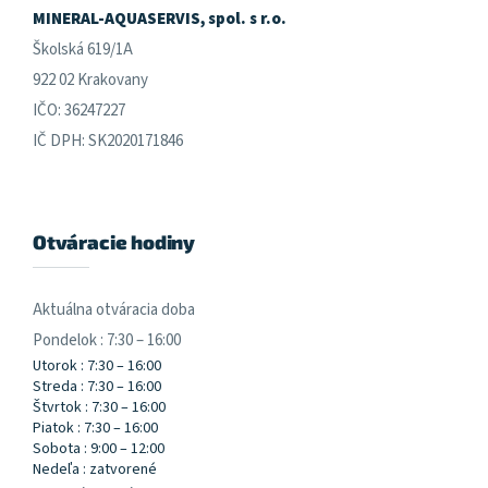
e
MINERAL-AQUASERVIS, spol. s r.o.
Školská 619/1A
922 02 Krakovany
IČO: 36247227
IČ DPH: SK2020171846
Otváracie hodiny
Aktuálna otváracia doba
Pondelok : 7:30 – 16:00
Utorok : 7:30 – 16:00
Streda : 7:30 – 16:00
Štvrtok : 7:30 – 16:00
Piatok : 7:30 – 16:00
Sobota : 9:00 – 12:00
Nedeľa : zatvorené