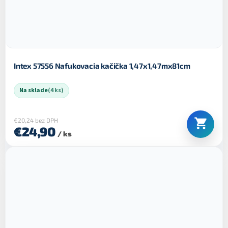
Intex 57556 Nafukovacia kačička 1,47x1,47mx81cm
Na sklade
(4 ks)
€20,24 bez DPH
€24,90
/ ks