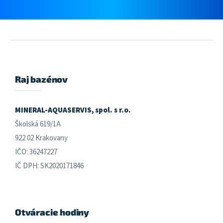
Z
á
p
ä
Raj bazénov
t
i
e
MINERAL-AQUASERVIS, spol. s r.o.
Školská 619/1A
922 02 Krakovany
IČO: 36247227
IČ DPH: SK2020171846
Otváracie hodiny