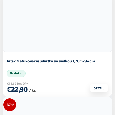
Intex Nafukovacie lehátko so sieťkou 1,78mx94cm
Na dotaz
€18,62 bez DPH
€22,90
DETAIL
/ ks
–37 %