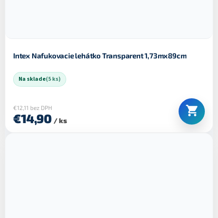
Intex Nafukovacie lehátko Transparent 1,73mx89cm
Na sklade
(5 ks)
€12,11 bez DPH
€14,90
/ ks