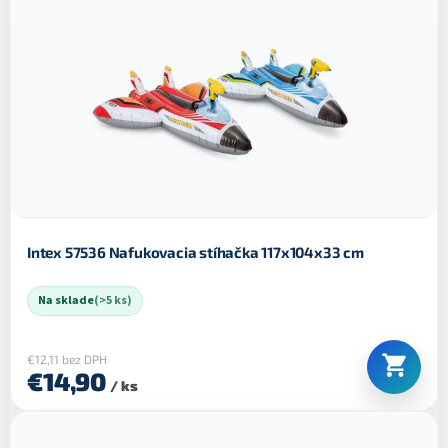
Intex 57536 Nafukovacia stíhačka 117x104x33 cm
Na sklade
(>5 ks)
€12,11 bez DPH
€14,90
/ ks