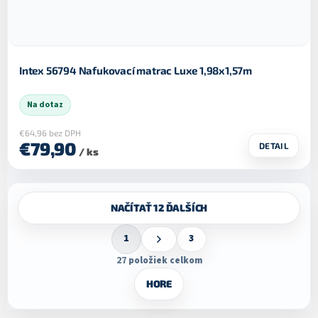
Intex 56794 Nafukovací matrac Luxe 1,98x1,57m
Na dotaz
€64,96 bez DPH
€79,90
DETAIL
/ ks
O
NAČÍTAŤ 12 ĎALŠÍCH
v
l
S
á
1
3
t
d
r
27
položiek celkom
a
á
c
n
HORE
k
i
o
e
v