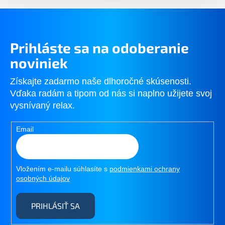
p
a
r
n
v
i
k
e
y
Prihláste sa na odoberanie
v
ý
noviniek
p
i
Získajte zadarmo naše dlhoročné skúsenosti.
s
Vďaka radám a tipom od nás si naplno užijete svoj
u
vysnívaný relax.
Email
Vložením e-mailu súhlasíte s
podmienkami ochrany
osobných údajov
PRIHLÁSIŤ SA