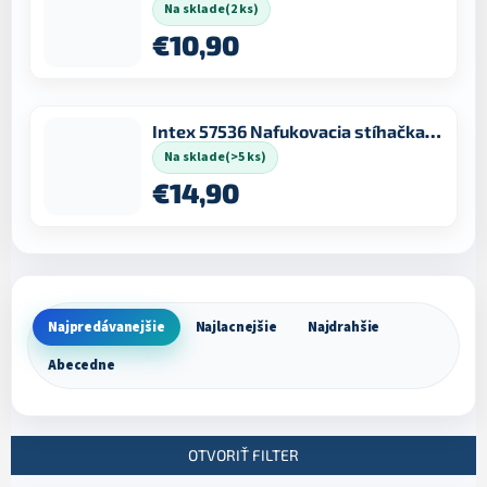
Na sklade
(2 ks)
€10,90
Intex 57536 Nafukovacia stíhačka 117x104x33 cm
Na sklade
(>5 ks)
€14,90
Najpredávanejšie
Najlacnejšie
Najdrahšie
R
Abecedne
a
d
e
n
OTVORIŤ FILTER
i