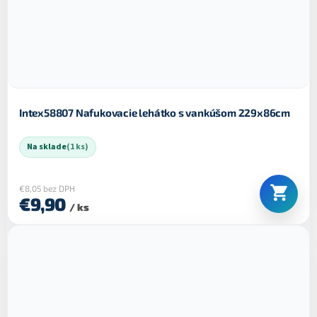
Intex58807 Nafukovacie lehátko s vankúšom 229x86cm
Na sklade
(1 ks)
€8,05 bez DPH
€9,90
/ ks