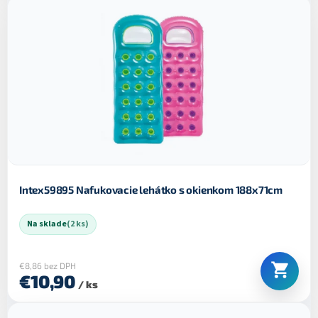
Intex59895 Nafukovacie lehátko s okienkom 188x71cm
Na sklade
(2 ks)
€8,86 bez DPH
€10,90
/ ks