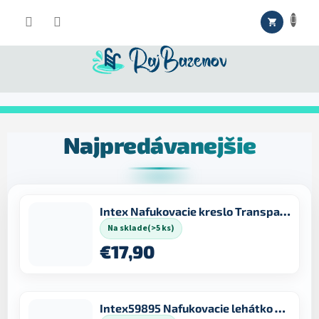
Prejsť
NÁKUPNÝ
na
obsah
KOŠÍK
Najpredávanejšie
Intex Nafukovacie kreslo Transparent 56802
Na sklade
(>5 ks)
€17,90
Intex59895 Nafukovacie lehátko s okienkom 188x71cm