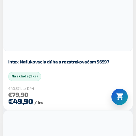
Intex Nafukovacia dúha s rozstrekovačom 56597
Na sklade
(1 ks)
€40,57 bez DPH
€79,90
€49,90
/ ks