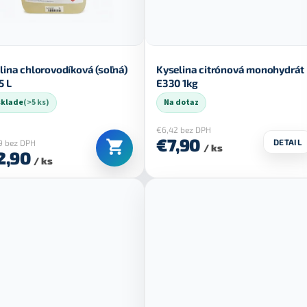
lina chlorovodíková (soľná)
Kyselina citrónová monohydrát
5 L
E330 1kg
sklade
(>5 ks)
Na dotaz
€6,42 bez DPH
€7,90
DETAIL
9 bez DPH
/ ks
2,90
/ ks