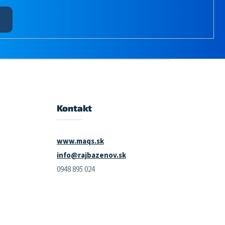
Kontakt
www.maqs.sk
info@rajbazenov.sk
0948 895 024