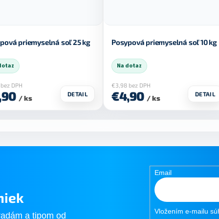
pová priemyselná soľ 25 kg
Posypová priemyselná soľ 10 kg
dotaz
Na dotaz
 bez DPH
€3,98 bez DPH
,90
€4,90
DETAIL
DETAIL
/ ks
/ ks
Email
niek
Vložením e-mailu sú
radám a tipom od