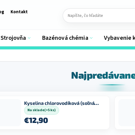
og
Kontakt
Strojovňa
Bazénová chémia
Vybavenie 
Najpredávane
Kyselina chlorovodíková (soľná) 31% 5 L
Na sklade
(>5 ks)
€12,90