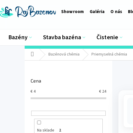
Prejsť
na
Showroom
Galéria
O nás
Bl
obsah
Bazény
Stavba bazéna
Čistenie
Domov
Bazénová chémia
Priemyselná chémia
B
o
č
Cena
n
ý
€
4
€
24
p
a
n
e
l
Na sklade
2