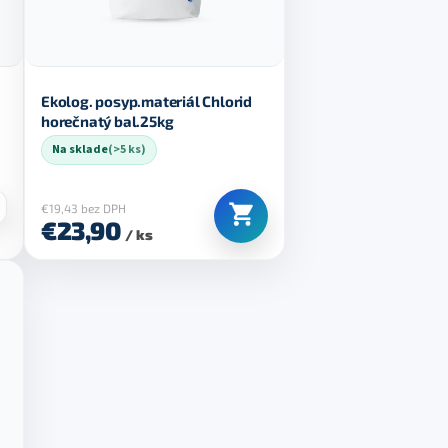
Ekolog. posyp.materiál Chlorid
horečnatý bal.25kg
Na sklade
(>5 ks)
€19,43 bez DPH
€23,90
/ ks