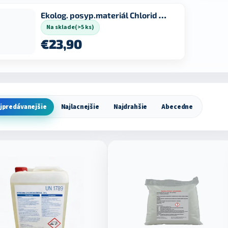
Ekolog. posyp.materiál Chlorid horečnatý bal.25kg
Na sklade
(>5 ks)
€23,90
jpredávanejšie
Najlacnejšie
Najdrahšie
Abecedne