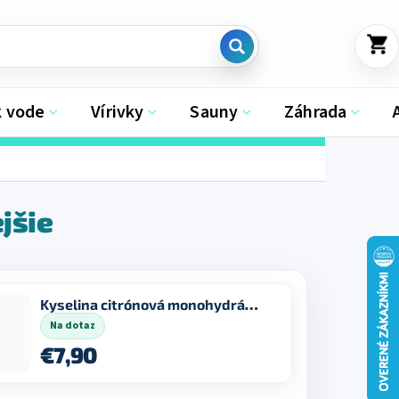
NÁKU
KOŠÍK
k vode
Vírivky
Sauny
Záhrada
jšie
Kyselina citrónová monohydrát E330 1kg
Na dotaz
€7,90