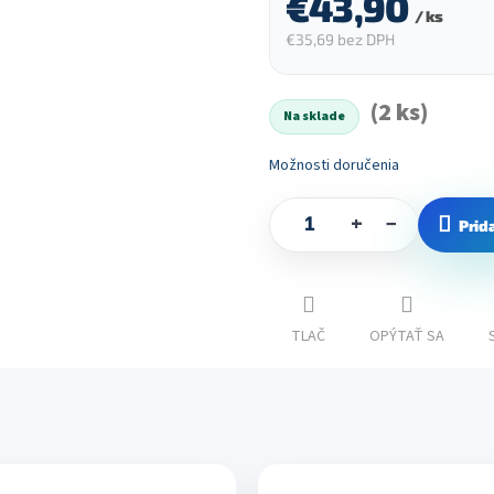
€43,90
/ ks
€35,69 bez DPH
Jednotková
cena:
(2 ks)
Na sklade
Možnosti doručenia
+
−
Prid
TLAČ
OPÝTAŤ SA