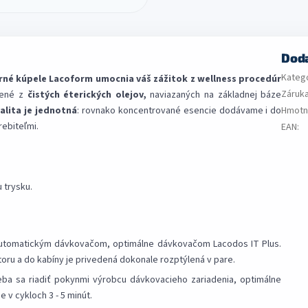
Dod
Kateg
rné kúpele Lacoform umocnia váš zážitok z wellness procedúr
Záruk
bené z
čistých
éterických olejov,
naviazaných na základnej báze
alita je jednotná
: rovnako koncentrované esencie dodávame i do
Hmotn
ebiteľmi.
EAN
:
 trysku.
automatickým dávkovačom, optimálne dávkovačom Lacodos IT Plus.
ru a do kabíny je privedená dokonale rozptýlená v pare.
eba sa riadiť pokynmi výrobcu dávkovacieho zariadenia, optimálne
 v cykloch 3 - 5 minút.