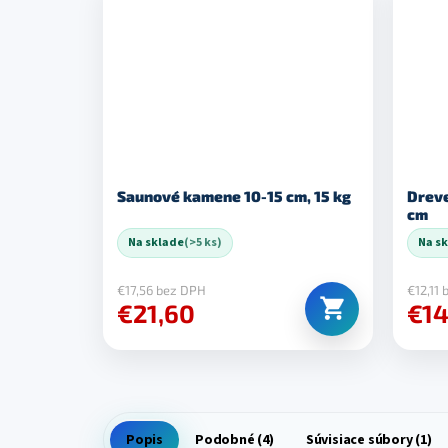
Saunové kamene 10-15 cm, 15 kg
Dreve
cm
Na sklade
(>5 ks)
Na s
€17,56 bez DPH
€12,11
€21,60
€14
Popis
Podobné (4)
Súvisiace súbory (1)