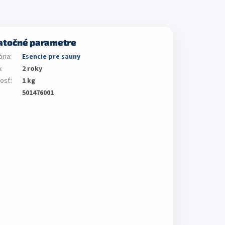
atočné parametre
ória
:
Esencie pre sauny
a
:
2 roky
osť
:
1 kg
501476001