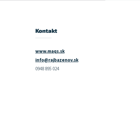
Kontakt
www.maqs.sk
info@rajbazenov.sk
0948 895 024