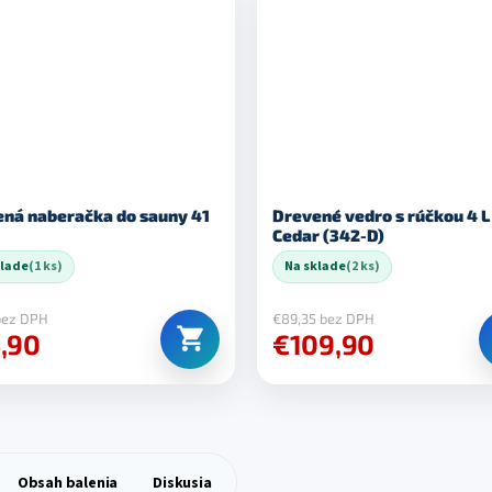
ná naberačka do sauny 41
Drevené vedro s rúčkou 4 L
Cedar (342-D)
klade
(1 ks)
Na sklade
(2 ks)
 bez DPH
€89,35 bez DPH
,90
€109,90
Obsah balenia
Diskusia