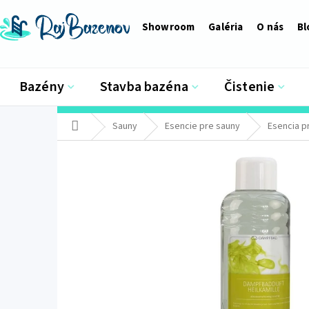
Prejsť
na
Showroom
Galéria
O nás
Bl
obsah
Bazény
Stavba bazéna
Čistenie
Domov
Sauny
Esencie pre sauny
Esencia p