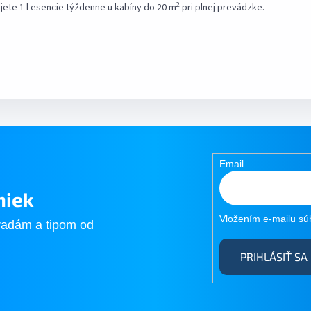
2
jete 1 l esencie týždenne u kabíny do 20 m
pri plnej prevádzke.
Email
niek
Vložením e-mailu sú
radám a tipom od
PRIHLÁSIŤ SA