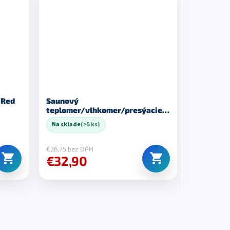
 Red
Saunový
teplomer/vlhkomer/presýacie
hodiny, céder
Na sklade
(>5 ks)
€26,75 bez DPH
€32,90