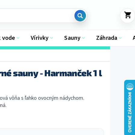
NÁKU
KOŠÍK
k vode
Vírivky
Sauny
Záhrada
rné sauny - Harmanček 1 l
nková vôňa s ľahko ovocným nádychom.
ná.