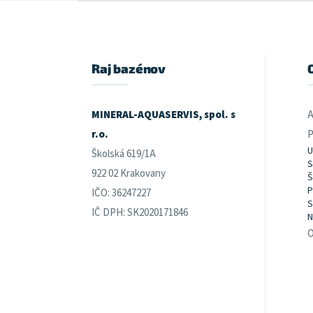
Z
á
p
ä
t
Raj bazénov
i
e
MINERAL-AQUASERVIS, spol. s
A
r.o.
P
U
Školská 619/1A
S
922 02 Krakovany
Š
P
IČO: 36247227
S
IČ DPH: SK2020171846
N
O