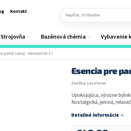
og
Kontakt
Strojovňa
Bazénová chémia
Vybavenie 
re parné sauny - Harmanček 1 l
Esencia pre pa
Značka:
Lacoform
Upokojujúca, výrazne byli
Nostalgická, jemná, relaxač
Detailné informácie