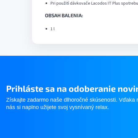
Pri použití dávkovače Lacodos IT Plus spotrebu
OBSAH BALENIA:
1 l
Prihláste sa na odoberanie novi
Získajte zadarmo naše dlhoročné skúsenosti. Vďaka 
nás si naplno užijete svoj vysnívaný relax.