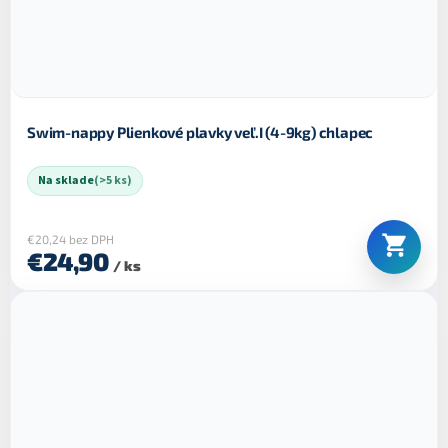
Swim-nappy Plienkové plavky veľ.I (4-9kg) chlapec
Na sklade
(>5 ks)
€20,24 bez DPH
€24,90
/ ks