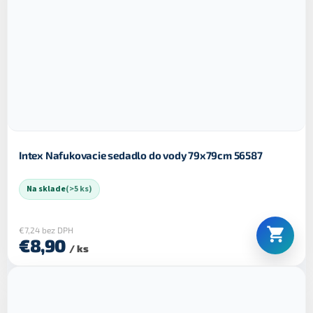
Intex Nafukovacie sedadlo do vody 79x79cm 56587
Na sklade
(>5 ks)
€7,24 bez DPH
€8,90
/ ks