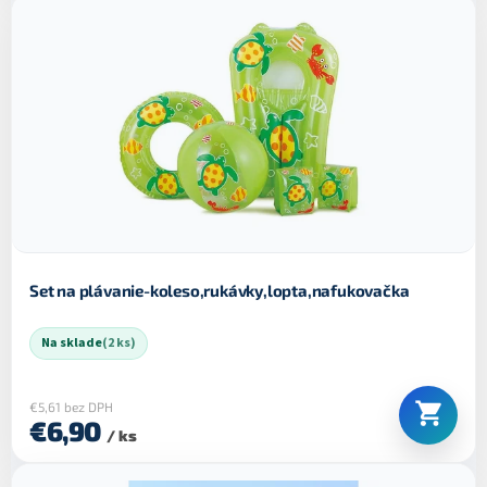
Set na plávanie-koleso,rukávky,lopta,nafukovačka
Na sklade
(2 ks)
€5,61 bez DPH
€6,90
/ ks