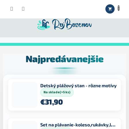
Prejsť
NÁKUPNÝ
na
obsah
KOŠÍK
Najpredávanejšie
Detský plážový stan - rôzne motívy
Na sklade
(>5 ks)
€31,90
Set na plávanie-koleso,rukávky,lopta,nafukovačka