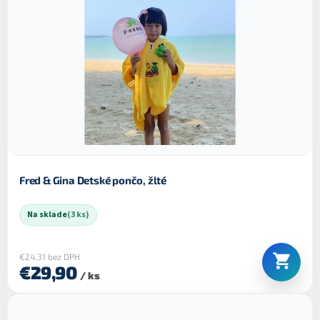
Fred & Gina Detské pončo, žlté
Na sklade
(3 ks)
€24,31 bez DPH
€29,90
/ ks