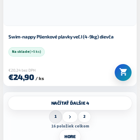
Swim-nappy Plienkové plavky veľ.I (4-9kg) dievča
Na sklade
(>5 ks)
€20,24 bez DPH
€24,90
/ ks
O
NAČÍTAŤ ĎALŠIE 4
v
l
S
á
1
2
t
d
r
16
položiek celkom
a
á
c
n
HORE
k
i