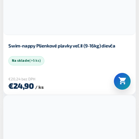
Swim-nappy Plienkové plavky veľ.II (9-16kg) dievča
Na sklade
(>5 ks)
€20,24 bez DPH
€24,90
/ ks