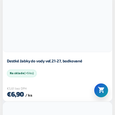
Destké žabky do vody veľ.21-27, bodkované
Na sklade
(>5 ks)
€5,61 bez DPH
€6,90
/ ks