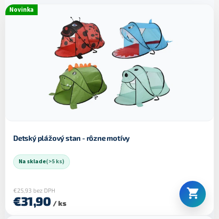
e
V
Novinka
p
ý
r
p
o
i
d
s
u
p
k
r
t
o
o
d
v
u
k
t
o
Detský plážový stan - rôzne motívy
v
Na sklade
(>5 ks)
€25,93 bez DPH
€31,90
/ ks