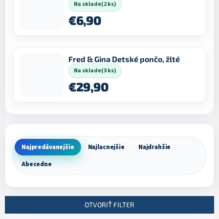
Na sklade
(2 ks)
€6,90
Fred & Gina Detské pončo, žlté
Na sklade
(3 ks)
€29,90
Najpredávanejšie
Najlacnejšie
Najdrahšie
R
Abecedne
a
d
e
n
OTVORIŤ FILTER
i