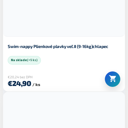
Swim-nappy Plienkové plavky veľ.II (9-16kg)chlapec
Na sklade
(>5 ks)
€20,24 bez DPH
€24,90
/ ks