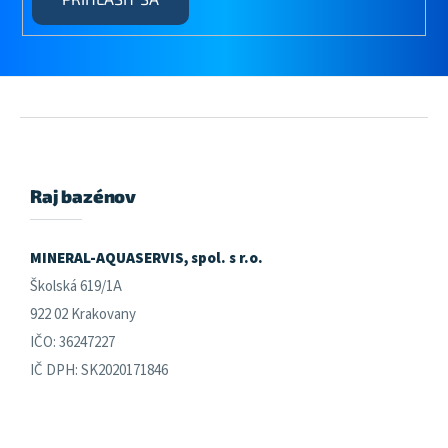
Z
á
p
ä
Raj bazénov
t
i
e
MINERAL-AQUASERVIS, spol. s r.o.
Školská 619/1A
922 02 Krakovany
IČO: 36247227
IČ DPH: SK2020171846