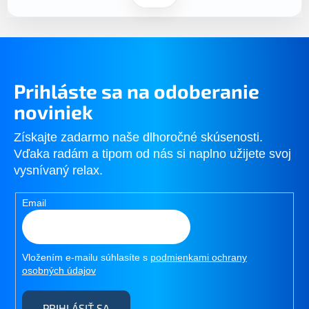
o
e
v
p
a
r
n
v
i
k
e
y
Prihláste sa na odoberanie
v
ý
noviniek
p
i
Získajte zadarmo naše dlhoročné skúsenosti.
s
Vďaka radám a tipom od nás si naplno užijete svoj
u
vysnívaný relax.
Email
Vložením e-mailu súhlasíte s
podmienkami ochrany
osobných údajov
PRIHLÁSIŤ SA