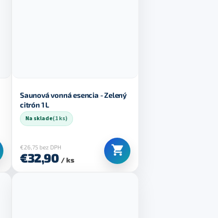
Saunová vonná esencia - Zelený
citrón 1 L
Na sklade
(1 ks)
€26,75 bez DPH
€32,90
/ ks