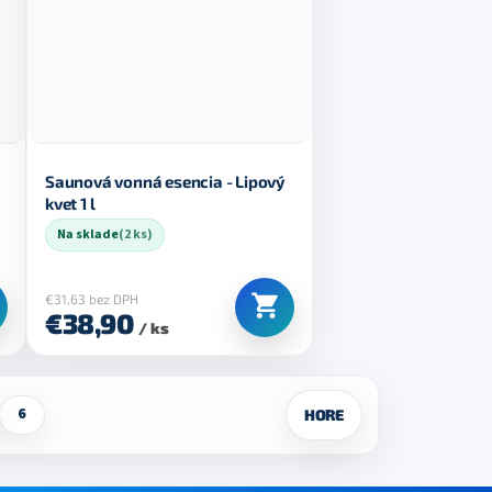
Saunová vonná esencia - Lipový
kvet 1 l
Na sklade
(2 ks)
€31,63 bez DPH
€38,90
/ ks
6
HORE