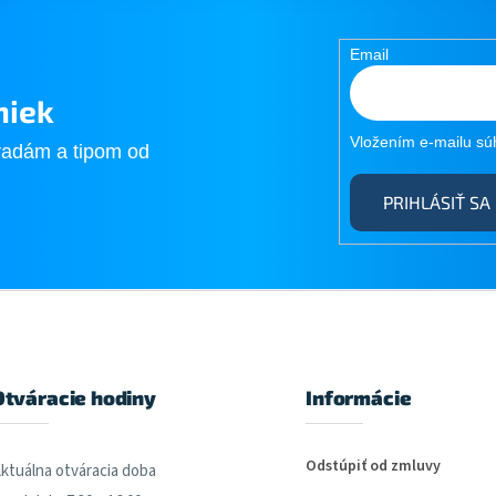
k
o
v
Email
a
n
i
niek
e
Vložením e-mailu sú
radám a tipom od
PRIHLÁSIŤ SA
Otváracie hodiny
Informácie
Odstúpiť od zmluvy
ktuálna otváracia doba