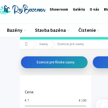
Prejsť
na
Showroom
Galéria
O nás
Bl
obsah
Bazény
Stavba bazéna
Čistenie
Domov
Sauny
Esencie pre sauny
Esencie pre fínske sauny
B
o
č
Cena
n
ý
€
7
€
190
p