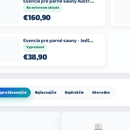
Esencia pre parné sauny Austrál.eukalyptus 5 l
Na externom sklade
€160,90
Esencia pre parné sauny - Jedľové ihličie 1 l
Vypredané
€38,90
jpredávanejšie
Najlacnejšie
Najdrahšie
Abecedne