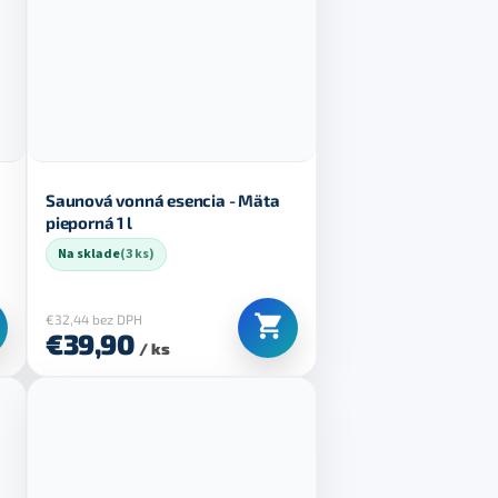
Saunová vonná esencia - Mäta
pieporná 1 l
Na sklade
(3 ks)
€32,44 bez DPH
€39,90
/ ks