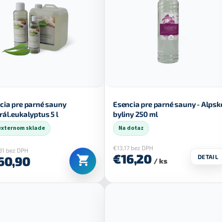
cia pre parné sauny
Esencia pre parné sauny - Alpsk
rál.eukalyptus 5 l
byliny 250 ml
externom sklade
Na dotaz
€13,17 bez DPH
81 bez DPH
€16,20
DETAIL
60,90
/ ks