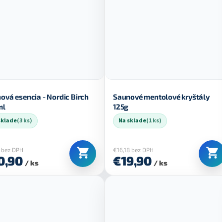
ová esencia - Nordic Birch
Saunové mentolové kryštály
ml
125g
sklade
(3 ks)
Na sklade
(1 ks)
 bez DPH
€16,18 bez DPH
0,90
€19,90
/ ks
/ ks