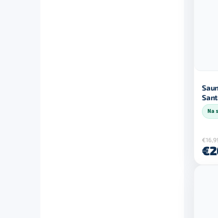
Saun
Sant
Na 
€16,9
€2