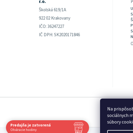
r.o.
P
U
Školská 619/1A
S
922 02 Krakovany
Š
P
IČO: 36247227
S
IČ DPH: SK2020171846
N
O
Na prispôsob
sociálnych m
súbory cooki
Predajňa je zatvorená
Navštívte nás osobne
Otváracie hodiny
Skryť