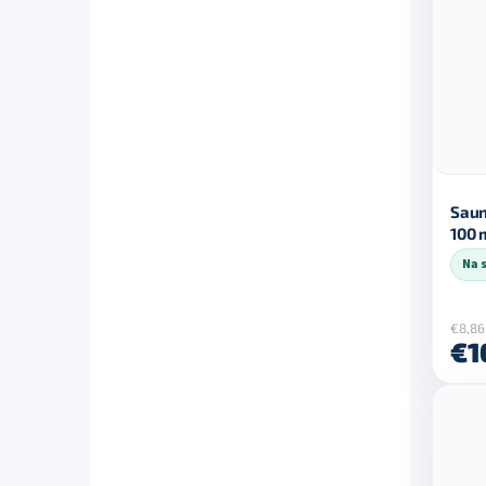
Saun
100 
Na 
€8,86
€1