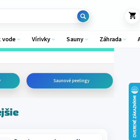
NÁKU
KOŠÍK
k vode
Vírivky
Sauny
Záhrada
y
Saunové peelingy
jšie