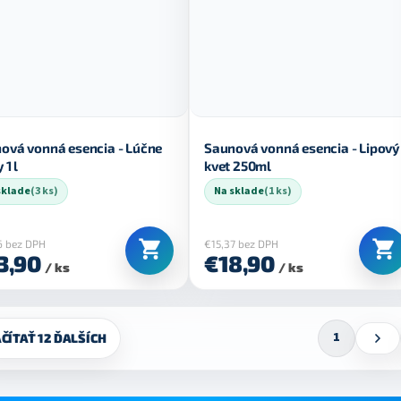
ová vonná esencia - Lúčne
Saunová vonná esencia - Lipový
 1 l
kvet 250ml
sklade
(3 ks)
Na sklade
(1 ks)
6 bez DPH
€15,37 bez DPH
3,90
€18,90
/ ks
/ ks
S
1
ČÍTAŤ 12 ĎALŠÍCH
t
r
á
n