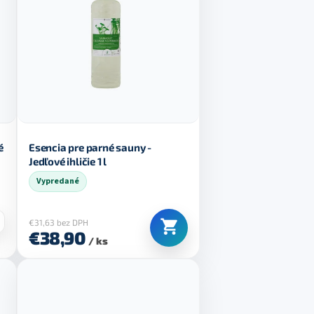
é
Esencia pre parné sauny -
Jedľové ihličie 1 l
Vypredané
€31,63 bez DPH
€38,90
/ ks