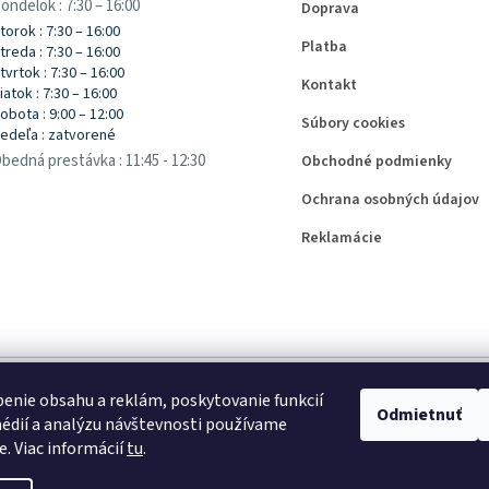
ondelok : 7:30 – 16:00
Doprava
torok : 7:30 – 16:00
Platba
treda : 7:30 – 16:00
tvrtok : 7:30 – 16:00
Kontakt
iatok : 7:30 – 16:00
obota : 9:00 – 12:00
Súbory cookies
edeľa : zatvorené
bedná prestávka : 11:45 - 12:30
Obchodné podmienky
Ochrana osobných údajov
Reklamácie
enie obsahu a reklám, poskytovanie funkcií
Odmietnuť
édií a analýzu návštevnosti používame
e. Viac informácií
tu
.