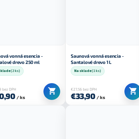
ová vonná esencia -
Saunová vonná esencia -
alové drevo 250 ml
Santalové drevo 1 L
sklade
(2 ks)
Na sklade
(1 ks)
9 bez DPH
€27,56 bez DPH
0,90
€33,90
/ ks
/ ks