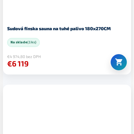
Sudová fínska sauna na tuhé palivo 180x270CM
Na sklade
(1 ks)
€4 974,80 bez DPH
€6 119