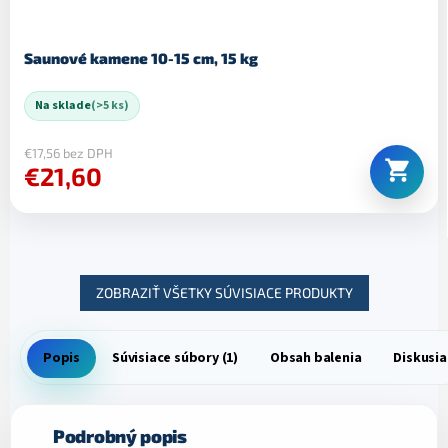
Saunové kamene 10-15 cm, 15 kg
Na sklade
(>5 ks)
€17,56 bez DPH
€21,60
ZOBRAZIŤ VŠETKY SÚVISIACE PRODUKTY
Popis
Súvisiace súbory (1)
Obsah balenia
Diskusia
Podrobný popis