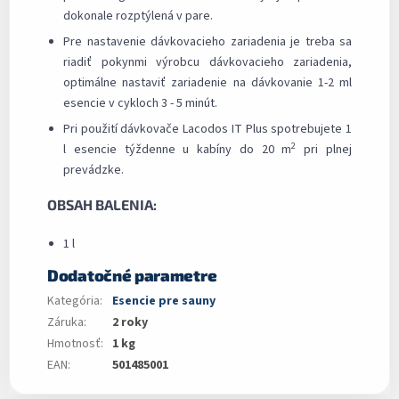
dokonale rozptýlená v pare.
Pre nastavenie dávkovacieho zariadenia je treba sa
riadiť pokynmi výrobcu dávkovacieho zariadenia,
optimálne nastaviť zariadenie na dávkovanie 1-2 ml
esencie v cykloch 3 - 5 minút.
Pri použití dávkovače Lacodos IT Plus spotrebujete 1
2
l esencie týždenne u kabíny do 20 m
pri plnej
prevádzke.
OBSAH BALENIA:
1 l
Dodatočné parametre
Kategória
:
Esencie pre sauny
Záruka
:
2 roky
Hmotnosť
:
1 kg
EAN
:
501485001