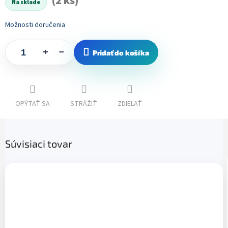
(2 ks)
Na sklade
Možnosti doručenia
+
−
Pridať do košíka
OPÝTAŤ SA
STRÁŽIŤ
ZDIEĽAŤ
Súvisiaci tovar