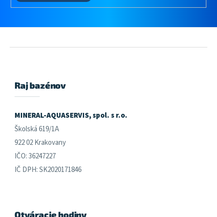
Z
á
p
ä
Raj bazénov
t
i
e
MINERAL-AQUASERVIS, spol. s r.o.
Školská 619/1A
922 02 Krakovany
IČO: 36247227
IČ DPH: SK2020171846
Otváracie hodiny