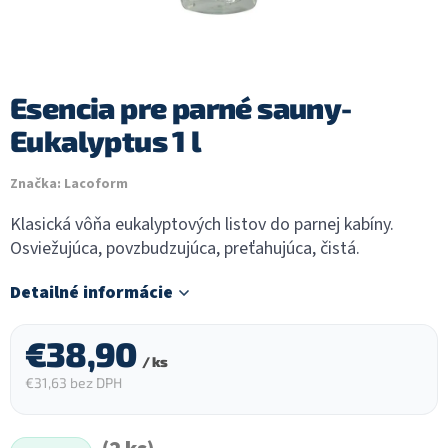
Esencia pre parné sauny-
Eukalyptus 1 l
Značka:
Lacoform
Klasická vôňa eukalyptových listov do parnej kabíny.
Osviežujúca, povzbudzujúca, preťahujúca, čistá.
Detailné informácie
€38,90
/ ks
€31,63 bez DPH
Jednotková
cena: