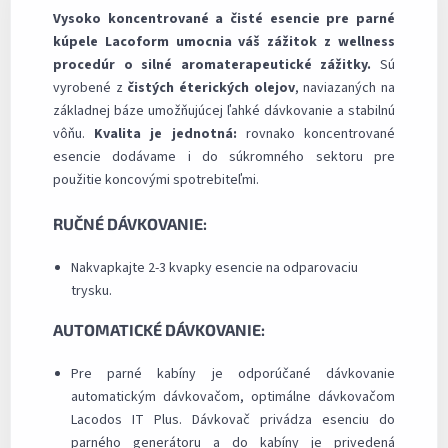
Vysoko koncentrované a čisté esencie pre parné
kúpele Lacoform umocnia váš zážitok z wellness
procedúr o silné aromaterapeutické zážitky.
Sú
vyrobené z
čistých
éterických olejov
, naviazaných na
základnej báze umožňujúcej ľahké dávkovanie a stabilnú
vôňu.
Kvalita je jednotná:
rovnako koncentrované
esencie dodávame i do súkromného sektoru pre
použitie koncovými spotrebiteľmi.
RUČNÉ DÁVKOVANIE:
Nakvapkajte 2-3 kvapky esencie na odparovaciu
trysku.
AUTOMATICKÉ DÁVKOVANIE:
Pre parné kabíny je odporúčané dávkovanie
automatickým dávkovačom, optimálne dávkovačom
Lacodos IT Plus. Dávkovač privádza esenciu do
parného generátoru a do kabíny je privedená