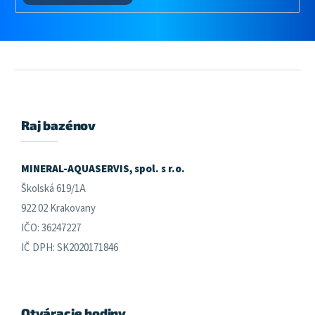
Z
á
p
ä
Raj bazénov
t
i
e
MINERAL-AQUASERVIS, spol. s r.o.
Školská 619/1A
922 02 Krakovany
IČO: 36247227
IČ DPH: SK2020171846
Otváracie hodiny