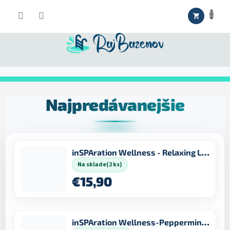
Prejsť
NÁKUPNÝ
na
obsah
KOŠÍK
Najpredávanejšie
inSPAration Wellness - Relaxing Lavender 245 ml
Na sklade
(2 ks)
€15,90
inSPAration Wellness-Peppermint Eucalyptus 245 ml