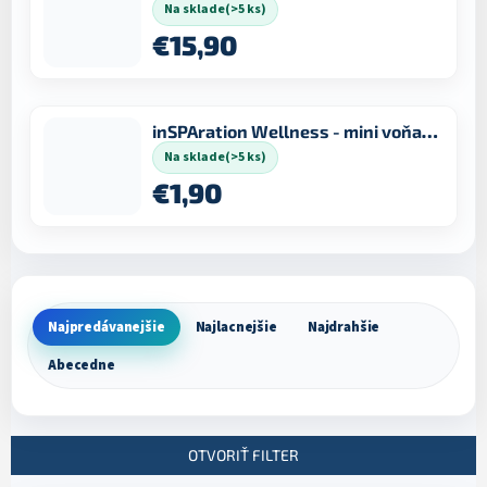
Na sklade
(>5 ks)
€15,90
inSPAration Wellness - mini voňavý vankúšik 15 ml
Na sklade
(>5 ks)
€1,90
Najpredávanejšie
Najlacnejšie
Najdrahšie
R
Abecedne
a
d
e
n
OTVORIŤ FILTER
i