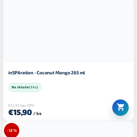
inSPAration - Coconut Mango 265 ml
Na sklade
(3 ks)
€12,93 bez DPH
€15,90
/ ks
–12 %