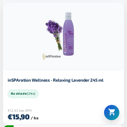
e
V
p
ý
r
p
o
i
d
s
u
p
k
r
t
o
o
d
v
u
k
t
o
inSPAration Wellness - Relaxing Lavender 245 ml
v
Na sklade
(2 ks)
€12,93 bez DPH
€15,90
/ ks