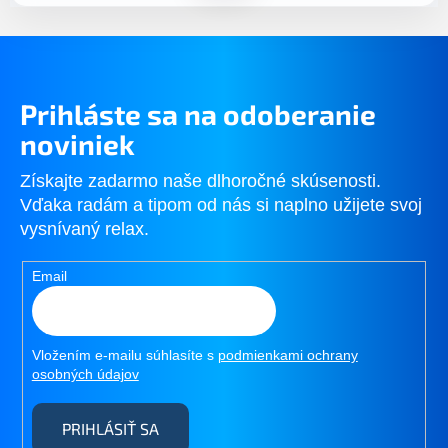
e
v
p
a
r
n
v
i
k
e
y
Prihláste sa na odoberanie
v
ý
noviniek
p
i
Získajte zadarmo naše dlhoročné skúsenosti.
s
Vďaka radám a tipom od nás si naplno užijete svoj
u
vysnívaný relax.
Email
Vložením e-mailu súhlasíte s
podmienkami ochrany
osobných údajov
PRIHLÁSIŤ SA