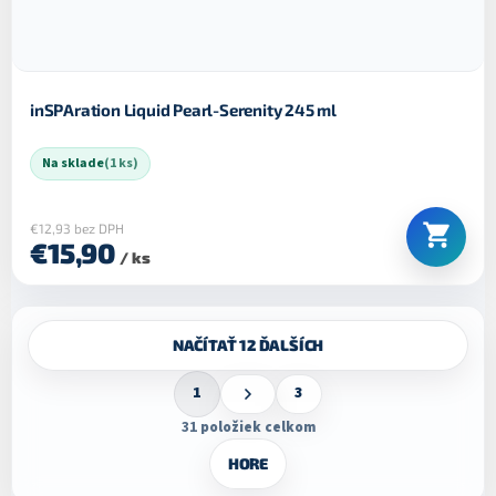
inSPAration Liquid Pearl-Serenity 245 ml
Na sklade
(1 ks)
€12,93 bez DPH
€15,90
/ ks
O
NAČÍTAŤ 12 ĎALŠÍCH
v
l
S
á
1
3
t
d
r
31
položiek celkom
a
á
c
n
HORE
k
i
o