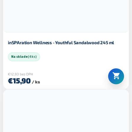
inSPAration Wellness - Youthful Sandalwood 245 ml
Na sklade
(4 ks)
€12,93 bez DPH
€15,90
/ ks