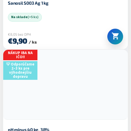
Sanosil S003 Ag 1 kg
Na sklade
(>5 ks)
€8,05 bez DPH
€9,90
/ ks
NÁKUP IBA NA
IČO!!
💡 Odporúčame
2–3 ks pre
výhodnejšiu
dopravu
pH mínus 40 kg, 38%