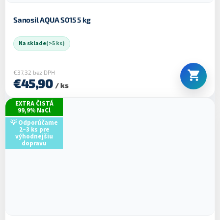
Sanosil AQUA S015 5 kg
Na sklade
(>5 ks)
€37,32 bez DPH
€45,90
/ ks
EXTRA ČISTÁ
99,9% NaCl
💡 Odporúčame
2–3 ks pre
výhodnejšiu
dopravu