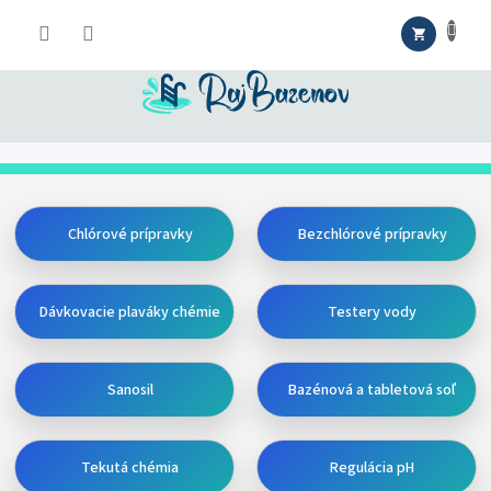
Prejsť
NÁKUPNÝ
na
obsah
KOŠÍK
Chlórové prípravky
Bezchlórové prípravky
Dávkovacie plaváky chémie
Testery vody
Sanosil
Bazénová a tabletová soľ
Tekutá chémia
Regulácia pH