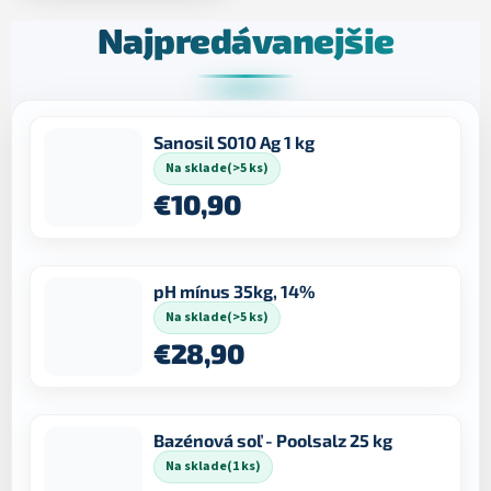
Najpredávanejšie
Sanosil S010 Ag 1 kg
Na sklade
(>5 ks)
€10,90
pH mínus 35kg, 14%
Na sklade
(>5 ks)
€28,90
Bazénová soľ - Poolsalz 25 kg
Na sklade
(1 ks)