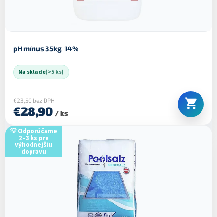
pH mínus 35kg, 14%
Na sklade
(>5 ks)
€23,50 bez DPH
€28,90
/ ks
💡 Odporúčame
2–3 ks pre
výhodnejšiu
dopravu