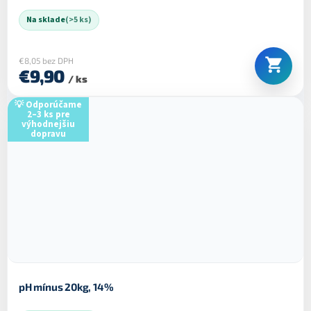
Na sklade
(>5 ks)
€8,05 bez DPH
€9,90
/ ks
💡 Odporúčame
2–3 ks pre
výhodnejšiu
dopravu
pH mínus 20kg, 14%