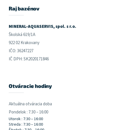
p
ä
Raj bazénov
t
i
e
MINERAL-AQUASERVIS, spol. s r.o.
Školská 619/1A
922 02 Krakovany
IČO: 36247227
IČ DPH: SK2020171846
Otváracie hodiny
Aktuálna otváracia doba
Pondelok : 7:30 – 16:00
Utorok : 7:30 – 16:00
Streda : 7:30 – 16:00