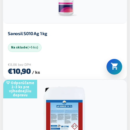
o
o
d
v
u
k
t
o
Sanosil S010 Ag 1 kg
v
Na sklade
(>5 ks)
€8,86 bez DPH
€10,90
/ ks
💡 Odporúčame
2–3 ks pre
výhodnejšiu
dopravu