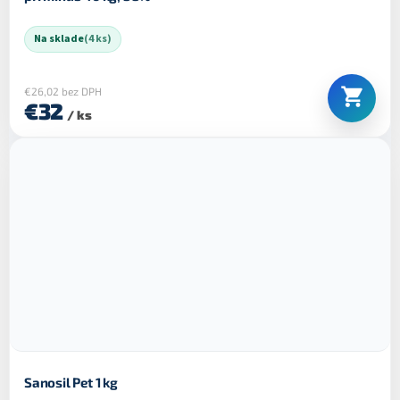
Na sklade
(4 ks)
€26,02 bez DPH
€32
/ ks
Sanosil Pet 1 kg