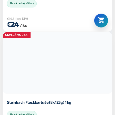
Na sklade
(>5 ks)
€19,51 bez DPH
€24
/ ks
SKVELÁ VOĽBA!
Steinbach Flockkartuše (8x125g) 1 kg
Na sklade
(>5 ks)