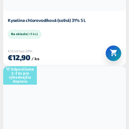
Kyselina chlorovodíková (soľná) 31% 5 L
Na sklade
(>5 ks)
€10,49 bez DPH
€12,90
/ ks
💡 Odporúčame
2–3 ks pre
výhodnejšiu
dopravu