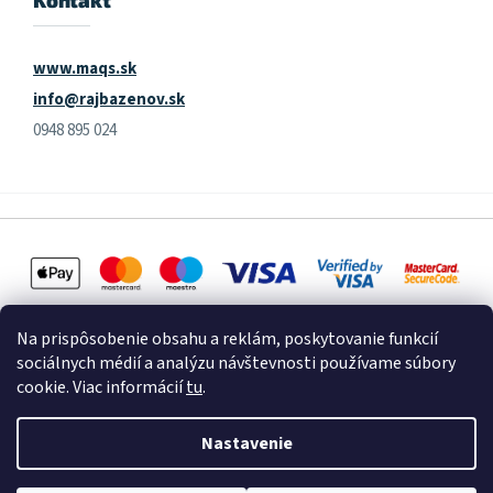
www.maqs.sk
info@rajbazenov.sk
0948 895 024
Na prispôsobenie obsahu a reklám, poskytovanie funkcií
sociálnych médií a analýzu návštevnosti používame súbory
cookie. Viac informácií
tu
.
Vytvoril Shoptet
Nastavenie