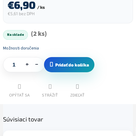
€6,90
/ ks
€5,61 bez DPH
Jednotková
cena:
(2 ks)
Na sklade
Možnosti doručenia
+
−
Pridať do košíka
OPÝTAŤ SA
STRÁŽIŤ
ZDIEĽAŤ
Súvisiaci tovar