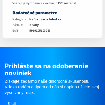
Všetko je vyrobené z kvalitného PVC materiálu.
Dodatočné parametre
Kategória
:
Nafukovacie lehátka
Záruka
:
2 roky
EAN
:
5999105103783
Prihláste sa na odoberanie
noviniek
Získajte zadarmo naše dlhoročné skúsenosti.
Vďaka radám a tipom od nás si naplno užijete svoj
vysnívaný relax.
Email