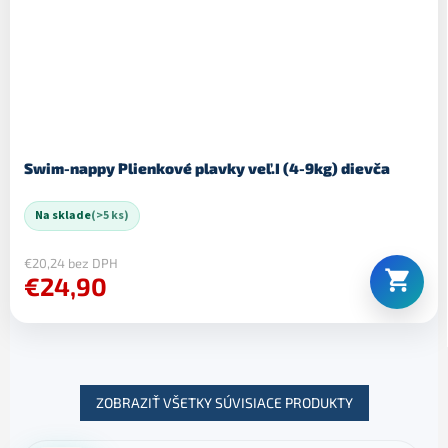
Swim-nappy Plienkové plavky veľ.I (4-9kg) dievča
Na sklade
(>5 ks)
€20,24 bez DPH
€24,90
ZOBRAZIŤ VŠETKY SÚVISIACE PRODUKTY