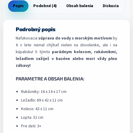
Popis
Podobné (4)
Obsah balenia
Diskusia
Podrobný popis
Nafukovacia
súprava do vody s morským motívom
by
ti v lete nemal chýbať nielen na dovolenke, ale i na
kúpalisku! S týmto
parádnym kolesom, rukávnikmi,
ležadlom zažiješ v bazéne alebo mori vždy plno
zábavy!
PARAMETRE A OBSAH BALENIA:
Rukávniky: 16 x 14 x 17 cm
Ležadlo: 69 x 42 x 11 cm
Koleso: 43 x 11 cm
Lopta: 32 cm
Pre deti: 3+