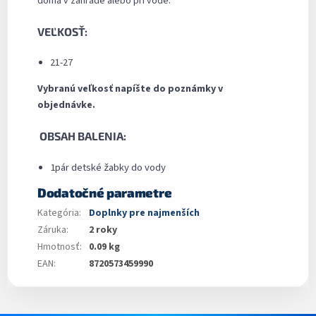
doma v záhrade alebo pri vode.
VEĽKOSŤ:
21-27
Vybranú veľkosť napíšte do poznámky v
objednávke.
OBSAH BALENIA:
1pár detské žabky do vody
Dodatočné parametre
Kategória
:
Doplnky pre najmenších
Záruka
:
2 roky
Hmotnosť
:
0.09 kg
EAN
:
8720573459990