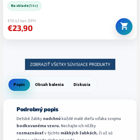
Na sklade
(5 ks)
€19,43 bez DPH
€23,90
ZOBRAZIŤ VŠETKY SÚVISIACE PRODUKTY
Popis
Obsah balenia
Diskusia
Podrobný popis
Detské žabky
nadchnú
každé malé dieťa vďaka svojmu
bodkovanému vzoru.
Nechajte ich nôžky
rozmaznávať
v týchto
mäkkých žabkách
, či už sú