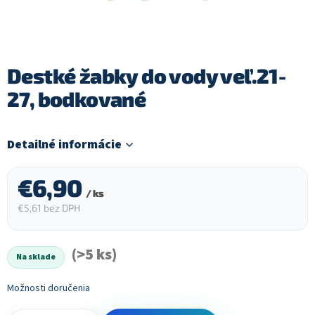
Destké žabky do vody veľ.21-
27, bodkované
Detailné informácie
€6,90
/ ks
€5,61 bez DPH
Jednotková
cena:
(>5 ks)
Na sklade
Možnosti doručenia