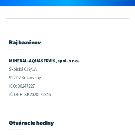
Z
á
p
ä
Raj bazénov
t
i
e
MINERAL-AQUASERVIS, spol. s r.o.
Školská 619/1A
922 02 Krakovany
IČO: 36247227
IČ DPH: SK2020171846
Otváracie hodiny