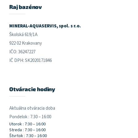
ä
Raj bazénov
t
i
e
MINERAL-AQUASERVIS, spol. s r.o.
Školská 619/1A
922 02 Krakovany
IČO: 36247227
IČ DPH: SK2020171846
Otváracie hodiny
Aktuálna otváracia doba
Pondelok : 7:30 – 16:00
Utorok : 7:30 – 16:00
Streda : 7:30 – 16:00
Štvrtok : 7:30 – 16:00