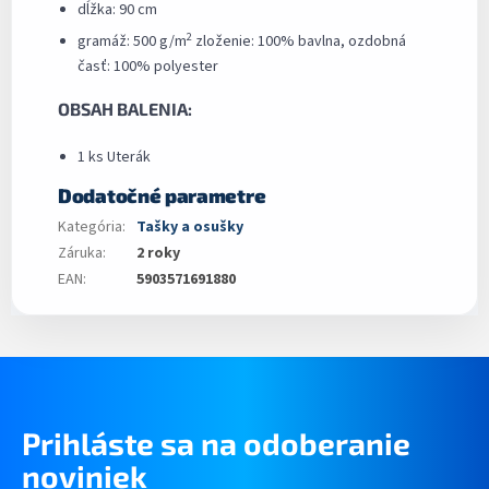
dĺžka: 90 cm
2
gramáž: 500 g/m
zloženie: 100% bavlna, ozdobná
časť: 100% polyester
OBSAH BALENIA:
1 ks Uterák
Dodatočné parametre
Kategória
:
Tašky a osušky
Záruka
:
2 roky
EAN
:
5903571691880
Prihláste sa na odoberanie
noviniek