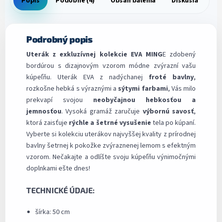
Popis
Podobné (4)
Obsah balenia
Diskusia
Podrobný popis
Uterák z exkluzívnej kolekcie EVA MING
E zdobený
bordúrou s dizajnovým vzorom módne zvýrazní vašu
kúpeľňu. Uterák EVA z nadýchanej
froté bavlny
,
rozkošne hebká s výraznými a
sýtymi farbami
, Vás milo
prekvapí svojou
neobyčajnou hebkosťou a
jemnosťou
. Vysoká gramáž zaručuje
výbornú savosť
,
ktorá zaisťuje
rýchle a šetrné vysušenie
tela po kúpaní.
Vyberte si kolekciu uterákov najvyššej kvality z prírodnej
bavlny šetrnej k pokožke zvýraznenej lemom s efektným
vzorom. Nečakajte a odlíšte svoju kúpeľňu výnimočnými
doplnkami ešte dnes!
TECHNICKÉ ÚDAJE:
šírka: 50 cm