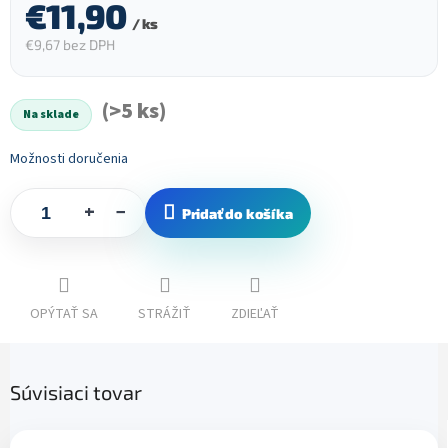
€11,90
/ ks
€9,67 bez DPH
Jednotková
cena:
(>5 ks)
Na sklade
Možnosti doručenia
+
−
Pridať do košíka
OPÝTAŤ SA
STRÁŽIŤ
ZDIEĽAŤ
Súvisiaci tovar