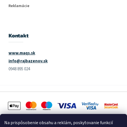
Reklamácie
Kontakt
www.maqs.sk
info@rajbazenov.sk
0948 895 024
Na prispôsobenie obsahu a reklám, poskytovanie funkcií