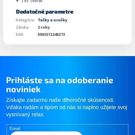
1 ks Uterák
Dodatočné parametre
Kategória
:
Tašky a osušky
Záruka
:
2 roky
EAN
:
5903571245373
Prihláste sa na odoberanie
noviniek
Získajte zadarmo naše dlhoročné skúsenosti.
Vďaka radám a tipom od nás si naplno užijete svoj
vysnívaný relax.
Email