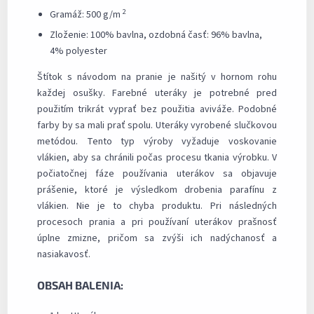
2
Gramáž: 500 g/m
Zloženie: 100% bavlna, ozdobná časť: 96% bavlna,
4% polyester
Štítok s návodom na pranie je našitý v hornom rohu
každej osušky. Farebné uteráky je potrebné pred
použitím trikrát vyprať bez použitia aviváže. Podobné
farby by sa mali prať spolu. Uteráky vyrobené slučkovou
metódou. Tento typ výroby vyžaduje voskovanie
vlákien, aby sa chránili počas procesu tkania výrobku. V
počiatočnej fáze používania uterákov sa objavuje
prášenie, ktoré je výsledkom drobenia parafínu z
vlákien. Nie je to chyba produktu. Pri následných
procesoch prania a pri používaní uterákov prašnosť
úplne zmizne, pričom sa zvýši ich nadýchanosť a
nasiakavosť.
OBSAH BALENIA: