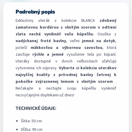
Podrobný popis
Exkluzívny uterák z kolekcie BLANCA
zdobený
zamatovou bordúrou s vlnitým vzorom v odtieni
zlata nechá vyniknúť vašu kúpeľňu.
Osuška z
nadýchanej froté bavlny
, veľmi
jemná na dotyk
,
poteší
mäkkosťou a výbornou savosťou
, ktorá
zaisťuje
rýchle a jemné
vysušenie tela po kúpaní.
Uteráky dostupné v dvoch veľkostiach uľahčujú
vytvorenie ich súpravy.
Vyberte si kolekciu uterákov
najvyššej kvality z prírodnej bavlny šetrnej k
pokožke zvýraznenej lemom s vlnitým vzorom
.
Nečakajte a nechajte svoju kúpeľňu vyniknúť
nezvyčajnými doplnkami už dnes!
TECHNICKÉ ÚDAJE:
Šírka: 50 cm
Dĺžka: 90 cm