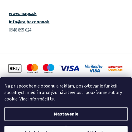
www.maqs.sk
info@rajbazenov.sk
0948 895 024
Na prispôsobenie obsahu a reklám, poskytovanie funkcií
sociálnych médií a analýzu návštevnosti používame súbory
cookie. Viac informácií
tu
.
Vytvoril Shoptet
Nastavenie
Copyright 2026
Raj Bazénov
. Všetky práva vyhradené.
Upraviť