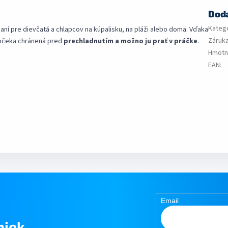
Dod
Kateg
ní pre dievčatá a chlapcov na kúpalisku, na pláži alebo doma. Vďaka
Záruk
robčeka chránená pred
prechladnutím a možno ju prať v práčke
.
Hmotn
EAN
:
Email
niek