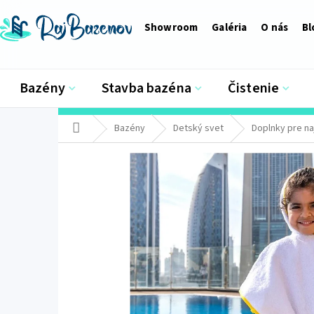
Prejsť
na
Showroom
Galéria
O nás
Bl
obsah
Bazény
Stavba bazéna
Čistenie
Domov
Bazény
Detský svet
Doplnky pre n