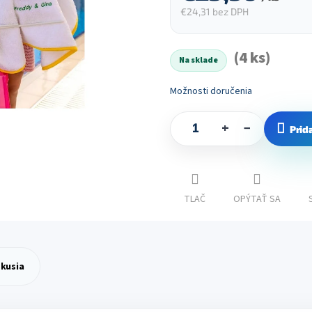
€24,31 bez DPH
Jednotková
cena:
(4 ks)
Na sklade
Možnosti doručenia
+
−
Prid
TLAČ
OPÝTAŤ SA
skusia