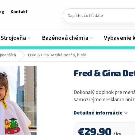
og
Kontakt
Strojovňa
Bazénová chémia
Vybavenie 
ajmenších
Fred & Gina Detské pončo, biele
Fred & Gina De
Dokonalý doplnok pre menš
samozrejme nesklame ani na
Detailné informácie
€29,90
/ ks