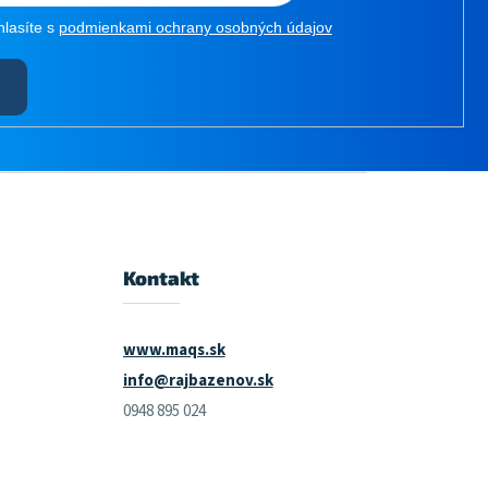
hlasíte s
podmienkami ochrany osobných údajov
Kontakt
www.maqs.sk
info@rajbazenov.sk
0948 895 024