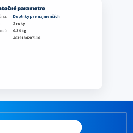
atočné parametre
ória
:
Doplnky pre najmenších
a
:
2 roky
osť
:
0.34 kg
4039184207116