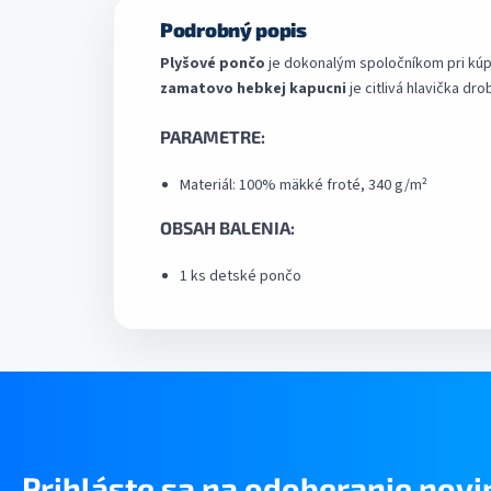
Podrobný popis
Plyšové pončo
je dokonalým spoločníkom pri kúpa
zamatovo hebkej kapucni
je citlivá hlavička d
PARAMETRE:
Materiál: 100% mäkké froté, 340 g/m²
OBSAH BALENIA:
1 ks detské pončo
Prihláste sa na odoberanie novi