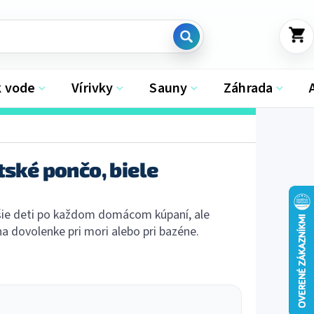
NÁKU
KOŠÍK
k vode
Vírivky
Sauny
Záhrada
tské pončo, biele
ie deti po každom domácom kúpaní, ale
 dovolenke pri mori alebo pri bazéne.