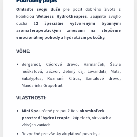
Omlaďte svoju dušu
pre pocit dobrého života s
kolekciou
Wellness Hydrotheapies
. Zaujmite svojho
ducha 1
2 špeciálne vytvorenými bylinnými
aromaterapeutickými zmesami na zlepšenie
emocionálnej pohody a hydratáciu pokožky.
VÔNE:
Bergamot, Cédrové drevo, Harmanček, Šalvia
muškátová, Zázvor, Zelený čaj, Levanduľa, Mäta,
Eukalyptus, Rozmarín Citrus, Santalové drevo,
Mandarínka Grapefruit.
VLASTNOSTI:
Mini Spa
určené pre použitie v
akomkoľvek
prostredí hydroterapie
- kúpeľoch, vírivkách a
vírivých vaniach.
Bezpečné pre všetky akrylátové povrchy a