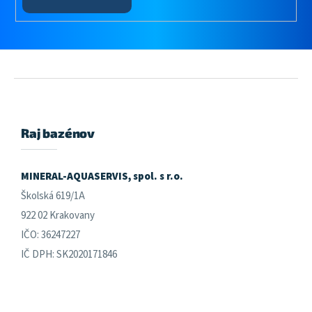
Z
á
p
ä
Raj bazénov
t
i
e
MINERAL-AQUASERVIS, spol. s r.o.
Školská 619/1A
922 02 Krakovany
IČO: 36247227
IČ DPH: SK2020171846