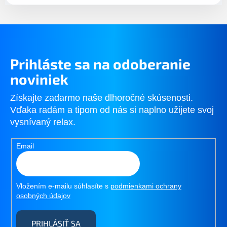
Prihláste sa na odoberanie
noviniek
Získajte zadarmo naše dlhoročné skúsenosti.
Vďaka radám a tipom od nás si naplno užijete svoj
vysnívaný relax.
Email
Vložením e-mailu súhlasíte s
podmienkami ochrany
osobných údajov
PRIHLÁSIŤ SA