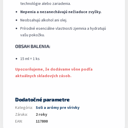
technológie alebo zariadenia.
Nepenia a nezanechávajú nežiaduce zvyšky.
Neobsahujú alkohol ani olej.
Prírodné esenciálne vlastnosti zjemnia a hydratujú
vašu pokožku.
OBSAH BALENIA:
15 ml = 1 ks
Upozorňujeme, že dodávame vône podľa
aktuálnych skladových zásob.
Dodatočné parametre
Kategória
:
Soli a arómy pre vírivky
Záruka
:
2 roky
EAN
:
117800