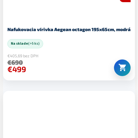
Nafukovacia vírivka Aegean octagon 195x65cm, modrá
Na sklade
(>5 ks)
€405,69 bez DPH
€690
€499