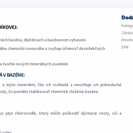
Dod
Kateg
ÍKOVEJ:
Záruk
nách bazéna, dlaždiciach a bazénovom vybavení.
Hmotn
EAN
:
málnu chemickú rovnováhu a zvyšuje účinnosť dezinfekčných
 tvorbe nových minerálnych usadenín.
 V BAZÉNE:
mi a inými minerálmi, čím ich rozkladá a umožňuje ich jednoduché
vody, čo pomáha stabilizovať chemické zloženie bazéna.
ivý plyn chlorovodík, ktorý môže poškodiť dýchacie cesty, oči a
ý odev.