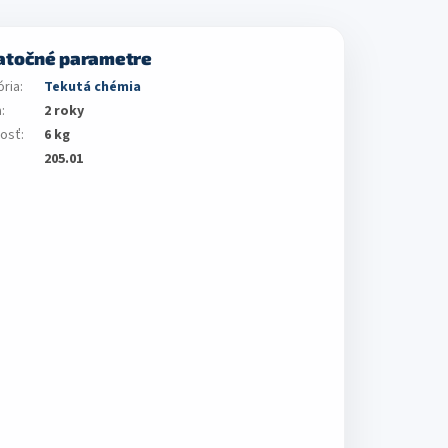
atočné parametre
ória
:
Tekutá chémia
a
:
2 roky
osť
:
6 kg
205.01