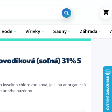
NÁKU
KOŠÍK
k vode
Vírivky
Sauny
Záhrada
ovodíková (soľná) 31% 5
o kyselina chlorovodíková, je silná anorganická
ri
údržbe bazénov
.