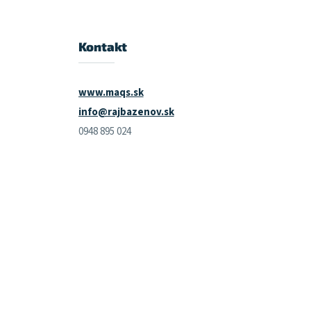
Kontakt
www.maqs.sk
info@rajbazenov.sk
0948 895 024