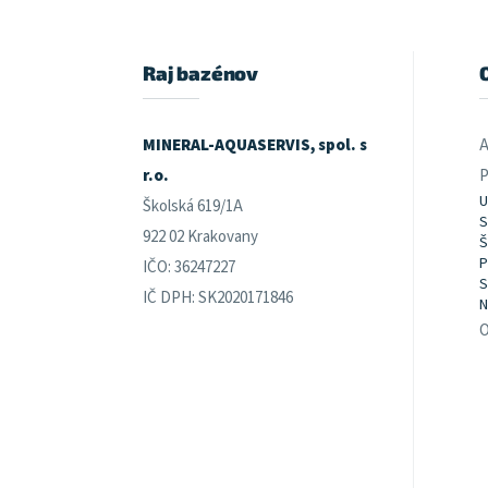
á
p
ä
t
Raj bazénov
i
e
MINERAL-AQUASERVIS, spol. s
A
r.o.
P
U
Školská 619/1A
S
922 02 Krakovany
Š
P
IČO: 36247227
S
IČ DPH: SK2020171846
N
O