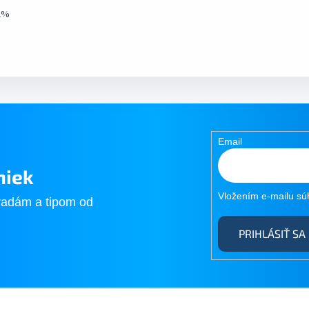
31%
Email
niek
Vložením e-mailu sú
radám a tipom od
PRIHLÁSIŤ SA