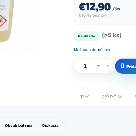
€12,90
/ ks
€10,49 bez DPH
Jednotková
cena:
(>5 ks)
Na sklade
Možnosti doručenia
+
−
Prid
TLAČ
OPÝTAŤ SA
Obsah balenia
Diskusia