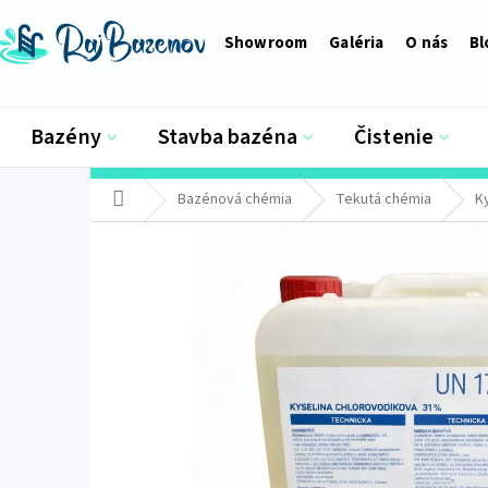
Prejsť
na
Showroom
Galéria
O nás
Bl
obsah
Bazény
Stavba bazéna
Čistenie
Domov
Bazénová chémia
Tekutá chémia
K