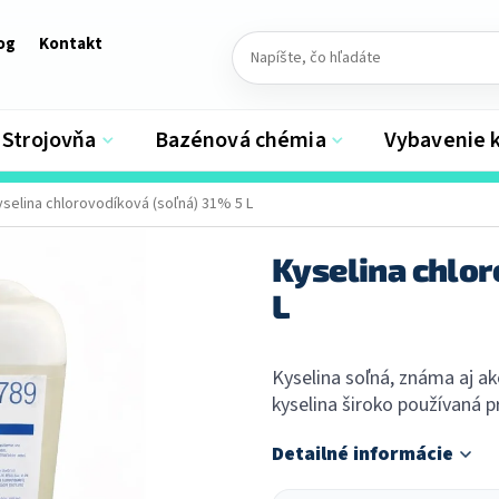
og
Kontakt
Strojovňa
Bazénová chémia
Vybavenie 
yselina chlorovodíková (soľná) 31% 5 L
Kyselina chlor
L
Kyselina soľná, známa aj ak
kyselina široko používaná p
Detailné informácie