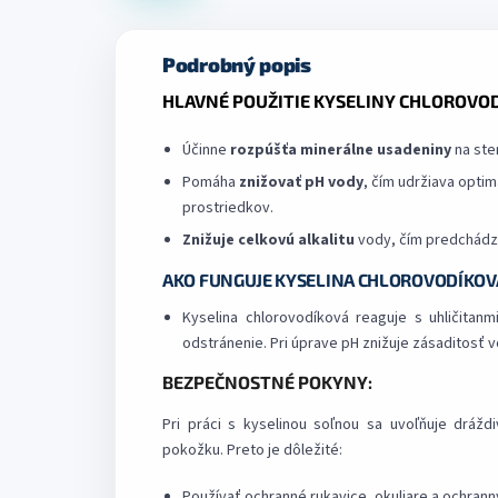
Podrobný popis
HLAVNÉ POUŽITIE KYSELINY CHLOROVOD
Účinne
rozpúšťa minerálne usadeniny
na ste
Pomáha
znižovať pH vody
, čím udržiava opti
prostriedkov.
Znižuje celkovú alkalitu
vody, čím predchádza
AKO FUNGUJE KYSELINA CHLOROVODÍKOVÁ
Kyselina chlorovodíková reaguje s uhličitan
odstránenie. Pri
úprave pH
znižuje zásaditosť 
BEZPEČNOSTNÉ POKYNY:
Pri práci s kyselinou soľnou sa uvoľňuje drážd
pokožku. Preto je dôležité:
Používať ochranné rukavice, okuliare a ochrann