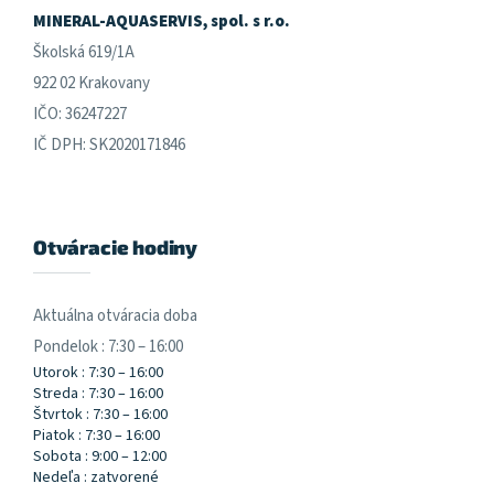
e
MINERAL-AQUASERVIS, spol. s r.o.
Školská 619/1A
922 02 Krakovany
IČO: 36247227
IČ DPH: SK2020171846
Otváracie hodiny
Aktuálna otváracia doba
Pondelok : 7:30 – 16:00
Utorok : 7:30 – 16:00
Streda : 7:30 – 16:00
Štvrtok : 7:30 – 16:00
Piatok : 7:30 – 16:00
Sobota : 9:00 – 12:00
Nedeľa : zatvorené