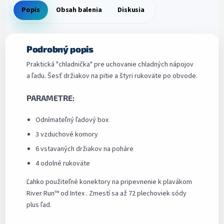
Popis
Obsah balenia
Diskusia
Podrobný popis
Praktická "chladnička" pre uchovanie chladných nápojov
a ľadu. Šesť držiakov na pitie a štyri rukoväte po obvode.
PARAMETRE:
Odnímateľný ľadový box
3 vzduchové komory
6 vstavaných držiakov na poháre
4 odolné rukoväte
Ľahko použiteľné konektory na pripevnenie k plavákom
River Run™ od Intex . Zmestí sa až 72 plechoviek sódy
plus ľad.