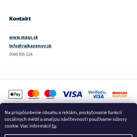
Kontakt
www.maqs.sk
info@rajbazenov.sk
0948 895 024
Na prispôsobenie obsahu a reklám, poskytovanie funkcií
sociálnych médií a analýzu návštevnosti používame súbory
cookie. Viac informácií
tu
.