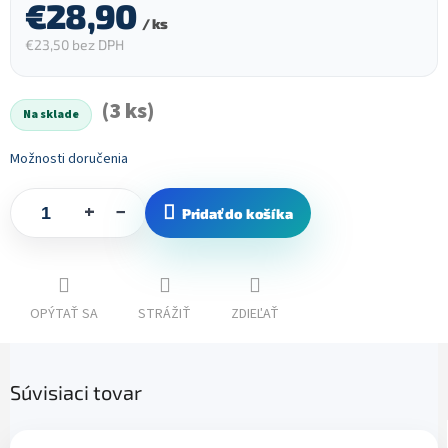
€28,90
/ ks
€23,50 bez DPH
Jednotková
cena:
(3 ks)
Na sklade
Možnosti doručenia
+
−
Pridať do košíka
OPÝTAŤ SA
STRÁŽIŤ
ZDIEĽAŤ
Súvisiaci tovar