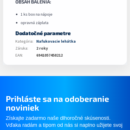
OBSAH BALENIA:
1 ks box na nápoje
opravná záplata
Dodatočné parametre
Kategória
:
Nafukovacie lehátka
Záruka
:
2 roky
EAN
:
6941057458212
Prihláste sa na odoberanie
noviniek
Získajte zadarmo naše dlhoročné skúsenosti.
Vďaka radám a tipom od nás si naplno užijete svoj