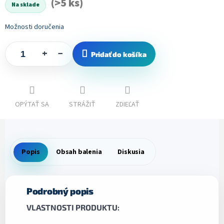
(>5 ks)
Na sklade
Možnosti doručenia
+
−
Pridať do košíka
OPÝTAŤ SA
STRÁŽIŤ
ZDIEĽAŤ
Popis
Obsah balenia
Diskusia
Podrobný popis
VLASTNOSTI PRODUKTU: