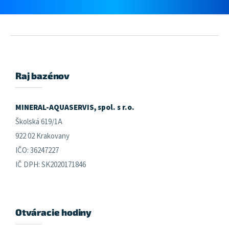
Z
á
p
ä
Raj bazénov
t
i
e
MINERAL-AQUASERVIS, spol. s r.o.
Školská 619/1A
922 02 Krakovany
IČO: 36247227
IČ DPH: SK2020171846
Otváracie hodiny