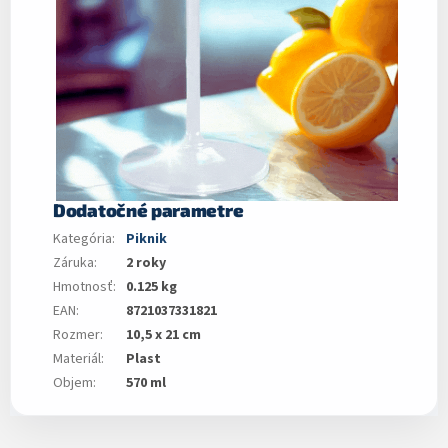
Dodatočné parametre
Kategória
:
Piknik
Záruka
:
2 roky
Hmotnosť
:
0.125 kg
EAN
:
8721037331821
Rozmer
:
10,5 x 21 cm
Materiál
:
Plast
Objem
:
570 ml