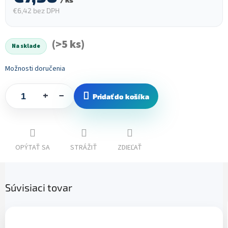
€6,42 bez DPH
Jednotková
cena:
(>5 ks)
Na sklade
Možnosti doručenia
+
−
Pridať do košíka
OPÝTAŤ SA
STRÁŽIŤ
ZDIEĽAŤ
Súvisiaci tovar