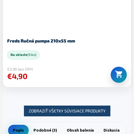
Freds Ručná pumpa 210x55 mm
Na sklade
(5 ks)
€3,98 bez DPH
€4,90
ZOBRAZIŤ VŠETKY SÚVISIACE PRODUKTY
Popis
Podobné (3)
Obsah balenia
Diskusia