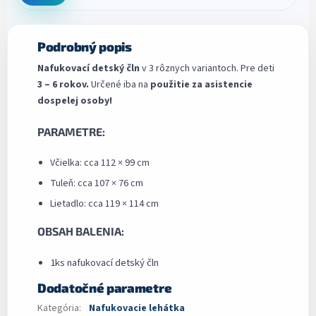
Podrobný popis
Nafukovací detský čln
v 3 rôznych variantoch. Pre deti
3 – 6 rokov.
Určené iba na
použitie za asistencie
dospelej osoby!
PARAMETRE:
Včielka: cca 112 × 99 cm
Tuleň: cca 107 × 76 cm
Lietadlo: cca 119 × 114 cm
OBSAH BALENIA:
1ks nafukovací detský čln
Dodatočné parametre
Kategória
:
Nafukovacie lehátka