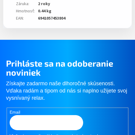
Záruka
:
2 roky
Hmotnosť
:
0.44 kg
EAN
:
6941057453804
Prihláste sa na odoberanie
noviniek
Získajte zadarmo naše dlhoročné skúsenosti.
Vďaka radám a tipom od nás si naplno užijete svoj
vysnívaný relax.
Email