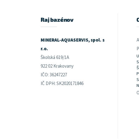
p
ä
t
Raj bazénov
i
e
MINERAL-AQUASERVIS, spol. s
A
r.o.
P
U
Školská 619/1A
S
922 02 Krakovany
Š
P
IČO: 36247227
S
IČ DPH: SK2020171846
N
O