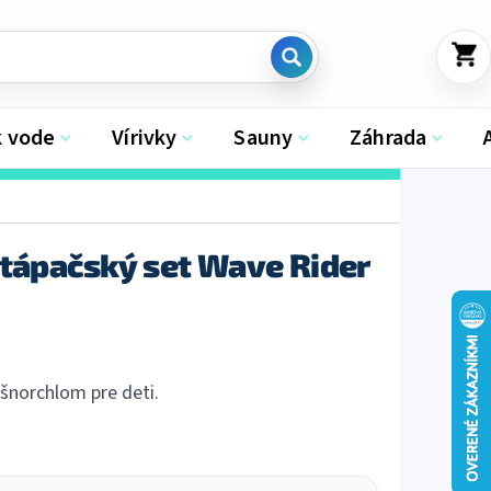
NÁKU
KOŠÍK
k vode
Vírivky
Sauny
Záhrada
otápačský set Wave Rider
 šnorchlom pre deti.