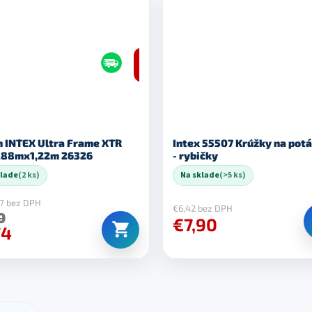
–27 %
 INTEX Ultra Frame XTR
Intex 55507 Krúžky na pot
,88mx1,22m 26326
- rybičky
klade
(2 ks)
Na sklade
(>5 ks)
7 bez DPH
€6,42 bez DPH
0
€7,90
74