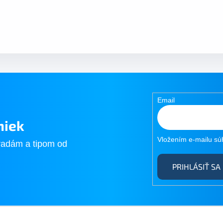
Email
niek
Vložením e-mailu sú
radám a tipom od
PRIHLÁSIŤ SA