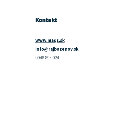
Kontakt
www.maqs.sk
info@rajbazenov.sk
0948 895 024