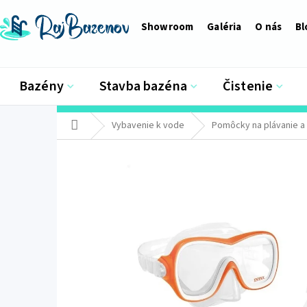
Prejsť
na
Showroom
Galéria
O nás
Bl
obsah
Bazény
Stavba bazéna
Čistenie
Domov
Vybavenie k vode
Pomôcky na plávanie a