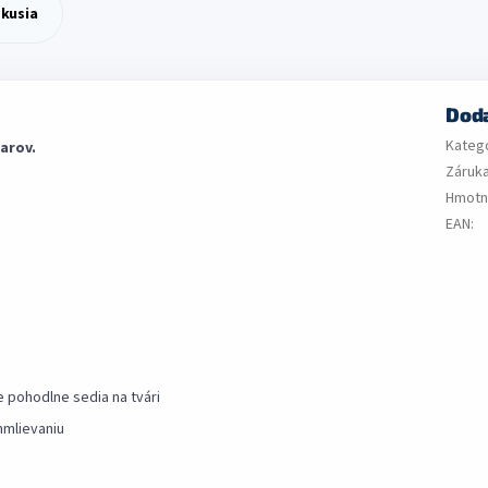
skusia
Dod
Kateg
arov.
Záruk
Hmotn
EAN
:
 pohodlne sedia na tvári
hmlievaniu