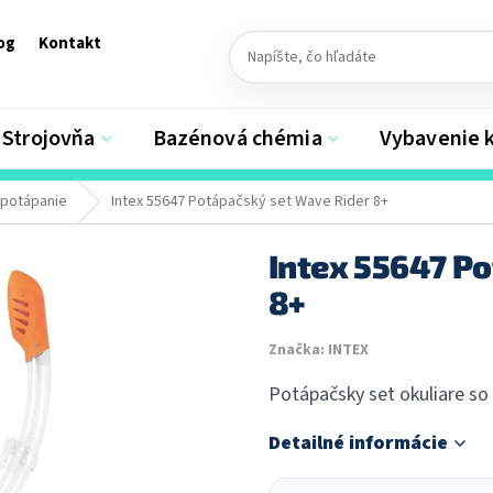
og
Kontakt
Strojovňa
Bazénová chémia
Vybavenie 
 potápanie
Intex 55647 Potápačský set Wave Rider 8+
Intex 55647 P
8+
Značka:
INTEX
Potápačsky set okuliare so
Detailné informácie