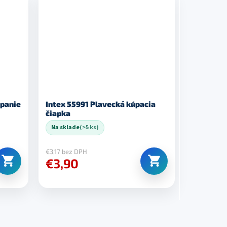
ápanie
Intex 55991 Plavecká kúpacia
čiapka
Na sklade
(>5 ks)
€3,17 bez DPH
€3,90