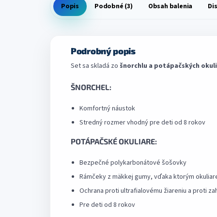
Popis
Podobné (3)
Obsah balenia
Di
Podrobný popis
Set sa skladá zo
šnorchlu a potápačských okuli
ŠNORCHEL:
Komfortný náustok
Stredný rozmer vhodný pre deti od 8 rokov
POTÁPAČSKÉ OKULIARE:
Bezpečné polykarbonátové šošovky
Rámčeky z mäkkej gumy, vďaka ktorým okuliare
Ochrana proti ultrafialovému žiareniu a proti za
Pre deti od 8 rokov