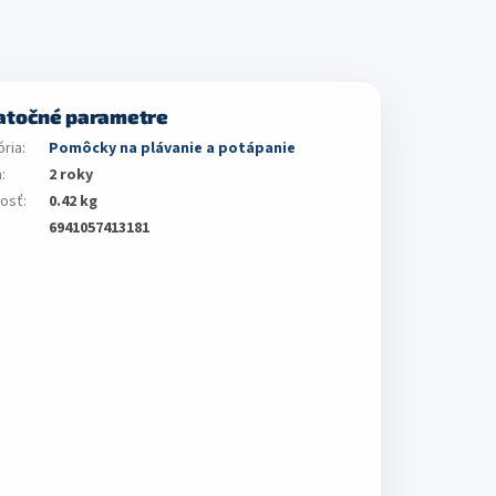
atočné parametre
ória
:
Pomôcky na plávanie a potápanie
a
:
2 roky
osť
:
0.42 kg
6941057413181