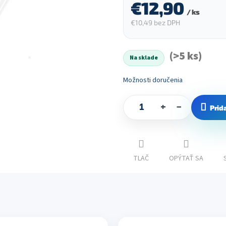
€12,90
/ ks
€10,49 bez DPH
Jednotková
cena:
(>5 ks)
Na sklade
Možnosti doručenia
+
−
Prid
TLAČ
OPÝTAŤ SA