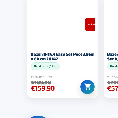
–15 %
Bazén INTEX Easy Set Pool 3,96m
Bazén
x 84 cm 28142
Set 4
Na sklade
(1 ks)
Na s
€130 bez DPH
€466,6
€189,90
€79
€159,90
€5