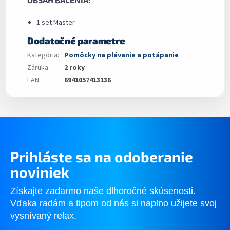
1 set Master
Dodatočné parametre
Kategória
:
Pomôcky na plávanie a potápanie
Záruka
:
2 roky
EAN
:
6941057413136
Prihláste sa na odoberanie
noviniek
Získajte zadarmo naše dlhoročné skúsenosti.
Vďaka radám a tipom od nás si naplno užijete svoj
vysnívaný relax.