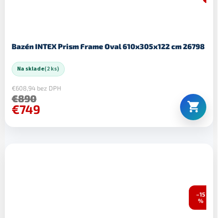
Bazén INTEX Prism Frame Oval 610x305x122 cm 26798
Na sklade
(2 ks)
€608,94 bez DPH
€890
€749
–15
%