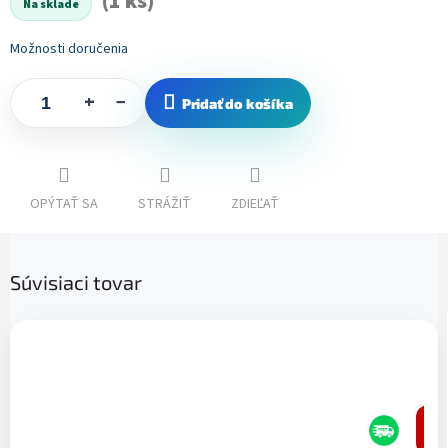
(1 ks)
Na sklade
Možnosti doručenia
+
−
Pridať do košíka
OPÝTAŤ SA
STRÁŽIŤ
ZDIEĽAŤ
Súvisiaci tovar
–1
%