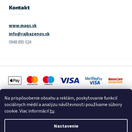
Kontakt
www.maqs.sk
info@rajbazenov.sk
0948 895 024
Na prispôsobenie obsahu a reklám, poskytovanie funkcií
sociálnych médií a analýzu návštevnosti používame súbory
cookie. Viac informácií
tu
.
Vytvoril Shoptet
Nastavenie