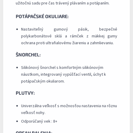
užitočnú sadu pre čas trávený plávaním a potápaním.
POTÁPAČSKÉ OKULIARE:
Nastaviteľný gumový pásik, bezpečné
polykarbonátové sklá a rámček z mäkkej gumy
ochrana proti ultrafialovému žiareniu a zahmlievaniu.
ŠNORCHEL:
Silikónový šnorchel s komfortným silikónovým
náustkom, integrovaný vypúšťací ventil, úchyt k
potápačským okuliarom.
PLUTVY:
Univerzálna veľkosť s možnosťou nastavenia na rôznu
veľkosť nohy.
Odporúčaný vek : 8+
OBSAH BALENIA: