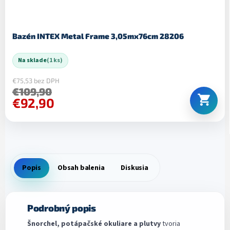
Bazén INTEX Metal Frame 3,05mx76cm 28206
Na sklade
(1 ks)
€75,53 bez DPH
€109,90
€92,90
Popis
Obsah balenia
Diskusia
Podrobný popis
Šnorchel, potápačské okuliare a plutvy
tvoria