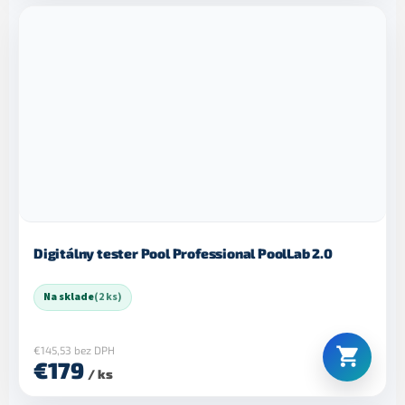
Digitálny tester Pool Professional PoolLab 2.0
Na sklade
(2 ks)
€145,53 bez DPH
€179
/ ks