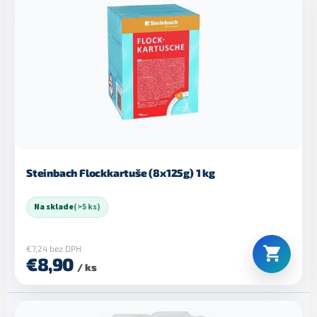
Steinbach Flockkartuše (8x125g) 1 kg
Na sklade
(>5 ks)
€7,24 bez DPH
€8,90
/ ks