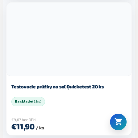
Testovacie prúžky na soľ Quicketest 20 ks
Na sklade
(1 ks)
€9,67 bez DPH
€11,90
/ ks