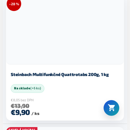
–28 %
Steinbach Multifunkčné Quattrotabs 200g, 1 kg
Na sklade
(>5 ks)
€8,05 bez DPH
€13,90
€9,90
/ ks