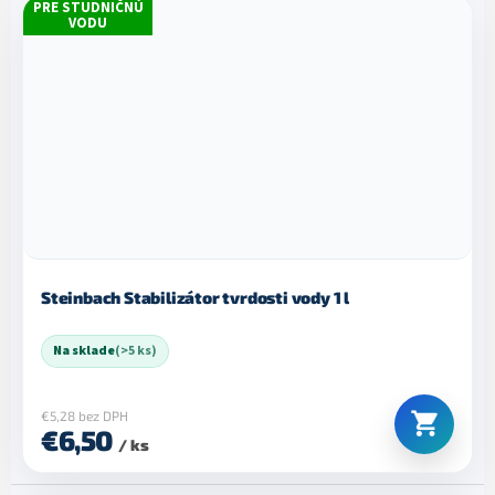
PRE STUDNIČNÚ
VODU
Steinbach Stabilizátor tvrdosti vody 1 l
Na sklade
(>5 ks)
€5,28 bez DPH
€6,50
/ ks