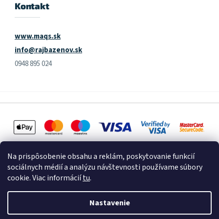
Kontakt
www.maqs.sk
info@rajbazenov.sk
0948 895 024
Na prispôsobenie obsahu a reklám, poskytovanie funkcií
sociálnych médií a analýzu návštevnosti používame súbory
cookie. Viac informácií
tu
.
Vytvoril Shoptet
Nastavenie