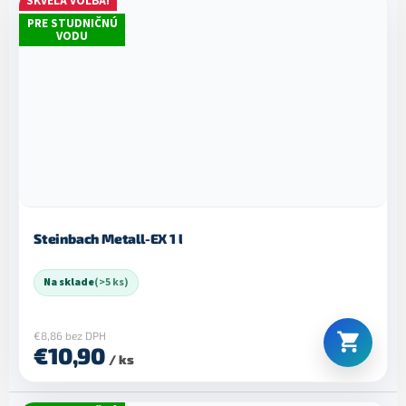
SKVELÁ VOĽBA!
PRE STUDNIČNÚ
VODU
Steinbach Metall-EX 1 l
Na sklade
(>5 ks)
€8,86 bez DPH
€10,90
/ ks