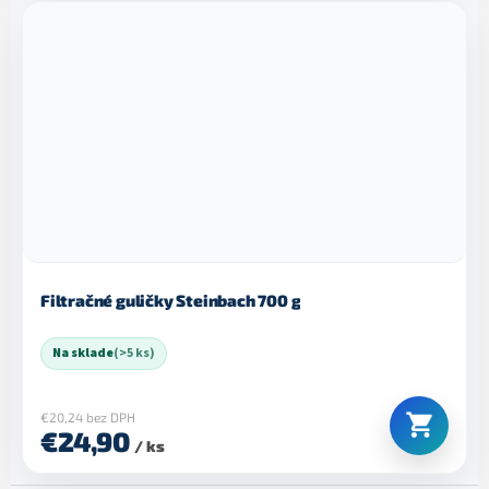
Filtračné guličky Steinbach 700 g
Na sklade
(>5 ks)
€20,24 bez DPH
€24,90
/ ks