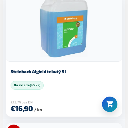
Steinbach Algicid tekutý 5 l
Na sklade
(>5 ks)
€13,74 bez DPH
€16,90
/ ks