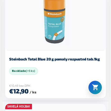
p
e
i
p
s
r
p
o
r
d
o
u
d
k
u
t
k
o
t
v
o
Steinbach Total Blue 20 g pomaly rozpustné tab.1kg
v
Na sklade
(>5 ks)
€10,49 bez DPH
€12,90
/ ks
SKVELÁ VOĽBA!