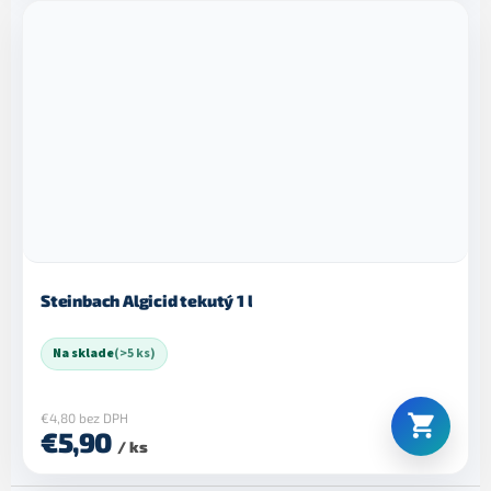
Steinbach Algicid tekutý 1 l
Na sklade
(>5 ks)
€4,80 bez DPH
€5,90
/ ks