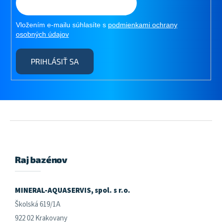
Vložením e-mailu súhlasíte s
podmienkami ochrany
osobných údajov
PRIHLÁSIŤ SA
Z
á
p
ä
Raj bazénov
t
i
e
MINERAL-AQUASERVIS, spol. s r.o.
Školská 619/1A
922 02 Krakovany