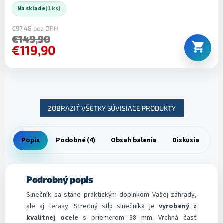
Na sklade
(1 ks)
€97,48 bez DPH
€149,90
€119,90
ZOBRAZIŤ VŠETKY SÚVISIACE PRODUKTY
Popis
Podobné (4)
Obsah balenia
Diskusia
Podrobný popis
Slnečník sa stane praktickým doplnkom Vašej záhrady,
ale aj terasy. Stredný stĺp slnečníka je
vyrobený z
kvalitnej ocele
s priemerom 38 mm. Vrchná časť