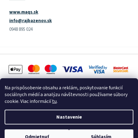
www.maqs.sk
info@rajbazenov.sk
0948 895 024
Na prispôsobenie obsahu a reklám, poskytovanie funkcií
sociálnych médií a analýzu návštevnosti používame súbory
cookie. Viac informácií
tu
.
Vytvoril Shoptet
Nastavenie
Copyright 2026
Raj Bazénov
. Všetky práva vyhradené.
Upraviť
Odmietnuť
Súhlasím
nastavenie cookies