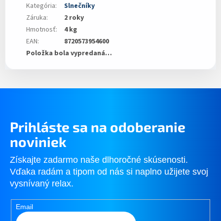
Kategória
:
Slnečníky
Záruka
:
2 roky
Hmotnosť
:
4 kg
EAN
:
8720573954600
Položka bola vypredaná…
Prihláste sa na odoberanie
noviniek
Získajte zadarmo naše dlhoročné skúsenosti.
Vďaka radám a tipom od nás si naplno užijete svoj
vysnívaný relax.
Email