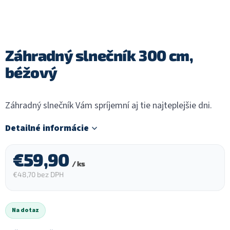
Záhradný slnečník 300 cm,
béžový
Záhradný slnečník Vám spríjemní aj tie najteplejšie dni.
Detailné informácie
€59,90
/ ks
€48,70 bez DPH
Jednotková
cena:
Na dotaz