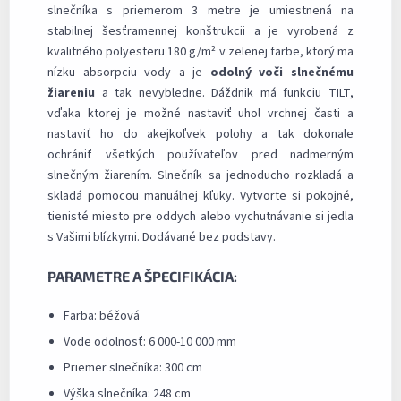
slnečníka s priemerom 3 metre je umiestnená na
stabilnej šesťramennej konštrukcii a je vyrobená z
kvalitného polyesteru 180 g/m² v zelenej farbe, ktorý ma
nízku absorpciu vody a je
odolný voči slnečnému
žiareniu
a tak nevybledne. Dáždnik má funkciu TILT,
vďaka ktorej je možné nastaviť uhol vrchnej časti a
nastaviť ho do akejkoľvek polohy a tak dokonale
ochrániť všetkých používateľov pred nadmerným
slnečným žiarením. Slnečník sa jednoducho rozkladá a
skladá pomocou manuálnej kľuky. Vytvorte si pokojné,
tienisté miesto pre oddych alebo vychutnávanie si jedla
s Vašimi blízkymi. Dodávané bez podstavy.
PARAMETRE A ŠPECIFIKÁCIA:
Farba: béžová
Vode odolnosť: 6 000-10 000 mm
Priemer slnečníka: 300 cm
Výška slnečníka: 248 cm