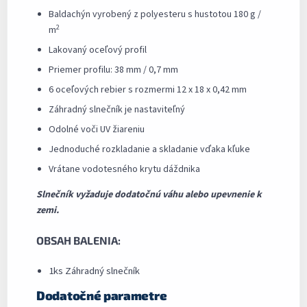
Baldachýn vyrobený z polyesteru s hustotou 180 g /
2
m
Lakovaný oceľový profil
Priemer profilu: 38 mm / 0,7 mm
6 oceľových rebier s rozmermi 12 x 18 x 0,42 mm
Záhradný slnečník je nastaviteľný
Odolné voči UV žiareniu
Jednoduché rozkladanie a skladanie vďaka kľuke
Vrátane vodotesného krytu dáždnika
Slnečník vyžaduje dodatočnú váhu alebo upevnenie k
zemi.
OBSAH BALENIA:
1ks Záhradný slnečník
Dodatočné parametre