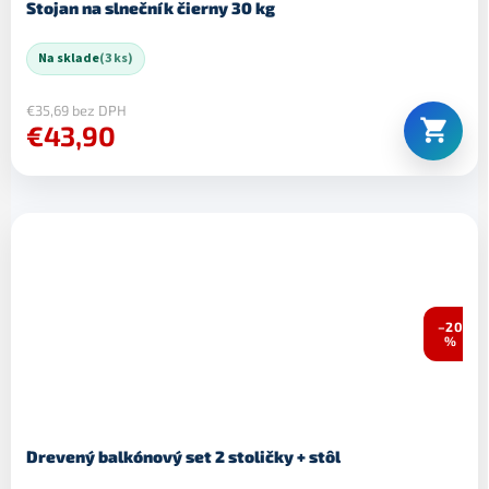
Stojan na slnečník čierny 30 kg
Na sklade
(3 ks)
€35,69 bez DPH
€43,90
–20
%
Drevený balkónový set 2 stoličky + stôl