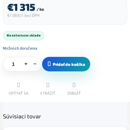
€1 315
/ ks
€1 069,11 bez DPH
Jednotková
cena:
Na externom sklade
Možnosti doručenia
+
−
Pridať do košíka
OPÝTAŤ SA
STRÁŽIŤ
ZDIEĽAŤ
Súvisiaci tovar