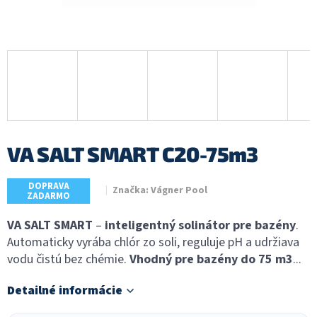
VA SALT SMART C20-75m3
DOPRAVA
Značka:
Vágner Pool
ZADARMO
VA SALT SMART
–
inteligentný solinátor pre bazény
.
Automaticky vyrába chlór zo soli, reguluje pH a udržiava
vodu čistú bez chémie.
Vhodný pre bazény do 75 m3
...
Detailné informácie