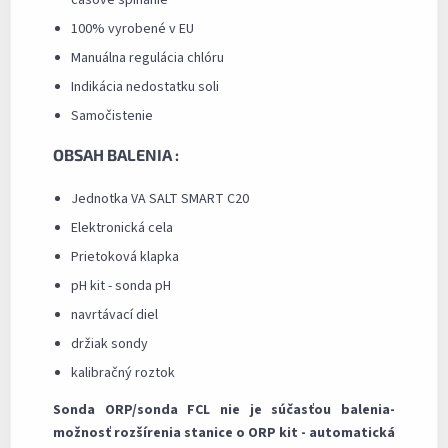
100% vyrobené v EU
Manuálna regulácia chlóru
Indikácia nedostatku soli
Samočistenie
OBSAH BALENIA :
Jednotka VA SALT SMART C20
Elektronická cela
Prietoková klapka
pH kit - sonda pH
navrtávací diel
držiak sondy
kalibračný roztok
Sonda ORP/sonda FCL nie je súčasťou balenia-
možnosť rozšírenia stanice o ORP kit - automatická