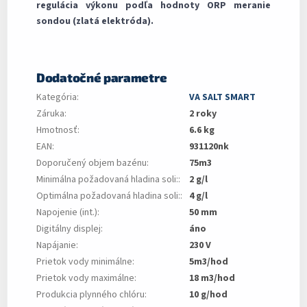
regulácia výkonu podľa hodnoty ORP meranie
sondou (zlatá elektróda).
Dodatočné parametre
Kategória
:
VA SALT SMART
Záruka
:
2 roky
Hmotnosť
:
6.6 kg
EAN
:
931120nk
Doporučený objem bazénu
:
75m3
Minimálna požadovaná hladina soli:
:
2 g/l
Optimálna požadovaná hladina soli:
:
4 g/l
Napojenie (int.)
:
50 mm
Digitálny displej
:
áno
Napájanie
:
230 V
Prietok vody minimálne
:
5m3/hod
Prietok vody maximálne
:
18 m3/hod
Produkcia plynného chlóru
:
10 g/hod