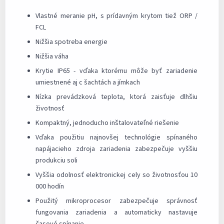
Vlastné meranie pH, s prídavným krytom tiež ORP /
FCL
Nižšia spotreba energie
Nižšia váha
Krytie IP65 - vďaka ktorému môže byť zariadenie
umiestnené aj c šachtách a jímkach
Nízka prevádzková teplota, ktorá zaisťuje dlhšiu
životnosť
Kompaktný, jednoducho inštalovateľné riešenie
Vďaka použitiu najnovšej technológie spínaného
napájacieho zdroja zariadenia zabezpečuje vyššiu
produkciu soli
Vyššia odolnosť elektronickej cely so životnosťou 10
000 hodín
Použitý mikroprocesor zabezpečuje správnosť
fungovania zariadenia a automaticky nastavuje
časové spínanie