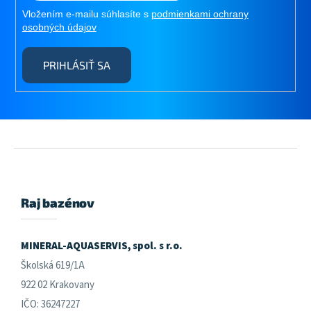
Vložením e-mailu súhlasíte s
podmienkami ochrany
osobných údajov
PRIHLÁSIŤ SA
Z
á
p
ä
Raj bazénov
t
i
e
MINERAL-AQUASERVIS, spol. s r.o.
Školská 619/1A
922 02 Krakovany
IČO: 36247227