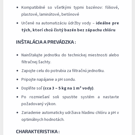
Kompatibilné so všetkými typmi bazénov: fóliové,
plastové, laminátové, betónové
Určené na automatizáciu údržby vody –
ideálne pre
tých, ktorí chcú čistý bazén bez zápachu chlóru
INŠTALÁCIA A PREVÁDZKA :
Nainštalujte jednotku do technickej miestnosti alebo
filtračnej šachty.
Zapojte celu do potrubia za filtračnú jednotku.
Pripojte napájanie a pH sondu.
Doplňte soľ
(cca 3 – 5 kg na 1 m³ vody)
.
Po rozmiešaní soli spustite systém a nastavte
požadovaný výkon.
Zariadenie automaticky udržiava hladinu chlóru a pH v
optimálnych hodnotách.
CHARAKTERISTIKA :