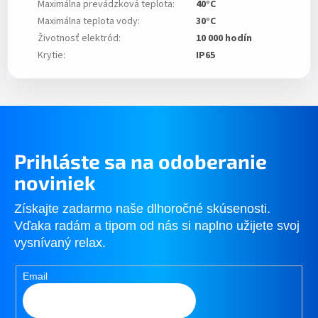
Maximálna prevádzková teplota
:
40°C
Maximálna teplota vody
:
30°C
Životnosť elektród
:
10 000 hodín
Krytie
:
IP65
Prihláste sa na odoberanie
noviniek
Získajte zadarmo naše dlhoročné skúsenosti.
Vďaka radám a tipom od nás si naplno užijete svoj
vysnívaný relax.
Email