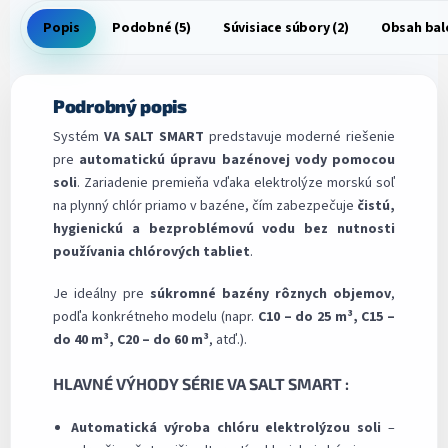
Popis
Podobné (5)
Súvisiace súbory (2)
Obsah bal
Podrobný popis
Systém
VA SALT SMART
predstavuje moderné riešenie
pre
automatickú úpravu bazénovej vody pomocou
soli
. Zariadenie premieňa vďaka elektrolýze morskú soľ
na plynný chlór priamo v bazéne, čím zabezpečuje
čistú,
hygienickú a bezproblémovú vodu bez nutnosti
používania chlórových tabliet
.
Je ideálny pre
súkromné bazény rôznych objemov
,
podľa konkrétneho modelu (napr.
C10 – do 25 m³, C15 –
do 40 m³, C20 – do 60 m³
, atď.).
HLAVNÉ VÝHODY SÉRIE VA SALT SMART :
Automatická výroba chlóru elektrolýzou soli
–