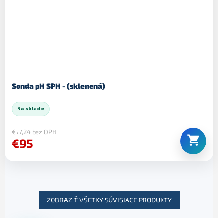
Sonda pH SPH - (sklenená)
Na sklade
€77,24 bez DPH
€95
ZOBRAZIŤ VŠETKY SÚVISIACE PRODUKTY