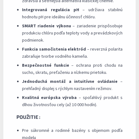
zdravšia a šetrnejšia alternatíva klasickej chémie.
Integrovaná regulácia pH
– udržiava stabilnú
hodnotu pH pre ideálnu účinnosť chlóru.
SMART riadenie výkonu
– zariadenie prispôsobuje
produkciu chlóru podľa teploty vody a prevádzkových
podmienok.
Funkcia samočistenia elektród
– reverzná polarita
zabraňuje tvorbe vodného kameňa.
Bezpečnostné funkcie
– ochrana proti chodu na
sucho, skratu, preťaženiu a nízkemu prietoku.
Jednoduchá montáž a intuitívne ovládanie
–
prehľadný displej s rýchlym nastavením režimov.
Kvalitná európska výroba
– spoľahlivý produkt s
dlhou životnosťou cely (až 10 000 hodín).
POUŽITIE :
Pre súkromné a rodinné bazény s objemom podľa
modelu