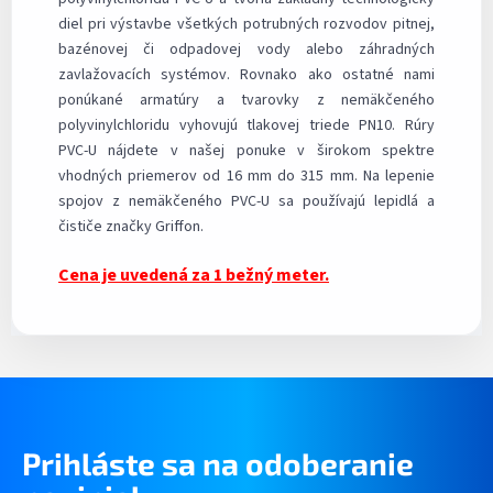
diel pri výstavbe všetkých potrubných rozvodov pitnej,
bazénovej či odpadovej vody alebo záhradných
zavlažovacích systémov. Rovnako ako ostatné nami
ponúkané armatúry a tvarovky z nemäkčeného
polyvinylchloridu vyhovujú tlakovej triede PN10. Rúry
PVC-U nájdete v našej ponuke v širokom spektre
vhodných priemerov od 16 mm do 315 mm. Na lepenie
spojov z nemäkčeného PVC-U sa používajú lepidlá a
čističe značky Griffon.
Cena je uvedená za 1 bežný meter.
Prihláste sa na odoberanie