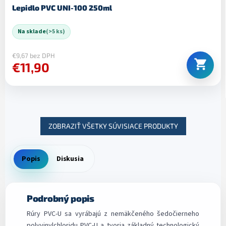
Lepidlo PVC UNI-100 250ml
Na sklade
(>5 ks)
€9,67 bez DPH
€11,90
ZOBRAZIŤ VŠETKY SÚVISIACE PRODUKTY
Popis
Diskusia
Podrobný popis
Rúry PVC-U sa vyrábajú z nemäkčeného šedočierneho
polyvinylchloridu PVC-U a tvoria základný technologický