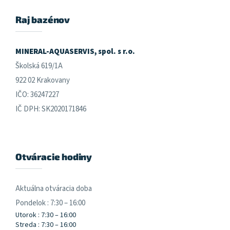
p
ä
Raj bazénov
t
i
e
MINERAL-AQUASERVIS, spol. s r.o.
Školská 619/1A
922 02 Krakovany
IČO: 36247227
IČ DPH: SK2020171846
Otváracie hodiny
Aktuálna otváracia doba
Pondelok : 7:30 – 16:00
Utorok : 7:30 – 16:00
Streda : 7:30 – 16:00