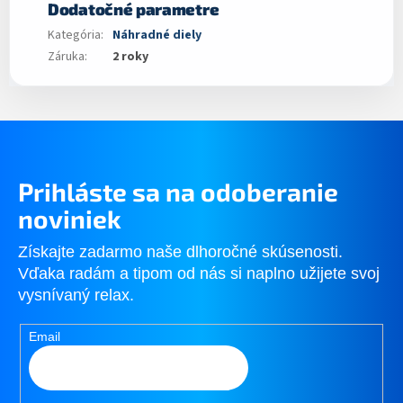
Dodatočné parametre
Kategória
:
Náhradné diely
Záruka
:
2 roky
Prihláste sa na odoberanie
noviniek
Získajte zadarmo naše dlhoročné skúsenosti.
Vďaka radám a tipom od nás si naplno užijete svoj
vysnívaný relax.
Email