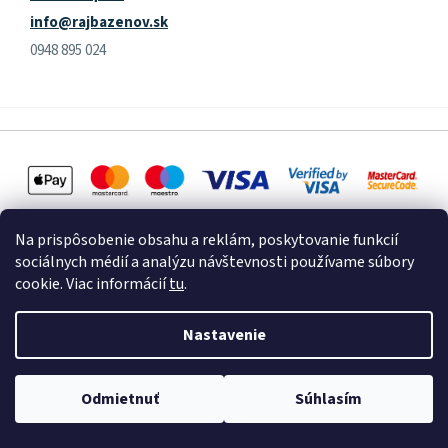
info@rajbazenov.sk
0948 895 024
Na prispôsobenie obsahu a reklám, poskytovanie funkcií
sociálnych médií a analýzu návštevnosti používame súbory
cookie. Viac informácií
tu
.
Vytvoril Shoptet
Nastavenie
Copyright 2026
Raj Bazénov
. Všetky práva vyhradené.
Upraviť
Odmietnuť
Súhlasím
nastavenie cookies