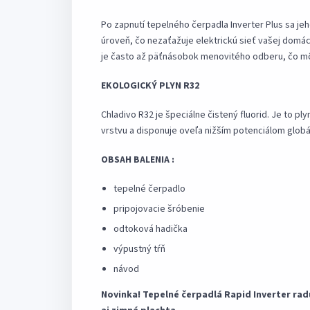
Po zapnutí tepelného čerpadla Inverter Plus sa j
úroveň, čo nezaťažuje elektrickú sieť vašej domá
je často až päťnásobok menovitého odberu, čo mô
EKOLOGICKÝ PLYN R32
Chladivo R32 je špeciálne čistený fluorid. Je to 
vrstvu a disponuje oveľa nižším potenciálom glob
OBSAH BALENIA :
tepelné čerpadlo
pripojovacie šróbenie
odtoková hadička
výpustný tŕň
návod
Novinka! Tepelné čerpadlá Rapid Inverter rad