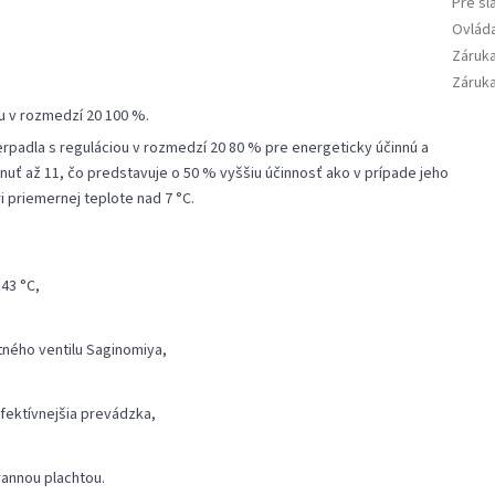
Pre sl
Ovláda
Záruk
Záruka
u v rozmedzí 20 100 %.
rpadla s reguláciou v rozmedzí 20 80 % pre energeticky účinnú a
uť až 11, čo predstavuje o 50 % vyššiu účinnosť ako v prípade jeho
 priemernej teplote nad 7 °C.
43 °C,
ného ventilu Saginomiya,
efektívnejšia prevádzka,
rannou plachtou.