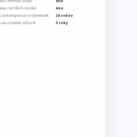
anú i morskú vodu
:
áno
nie cez Wi-Fi modul
:
áno
a na kompresor a výmenník
:
10 rokov
 na ostatné súčasti
:
3 roky