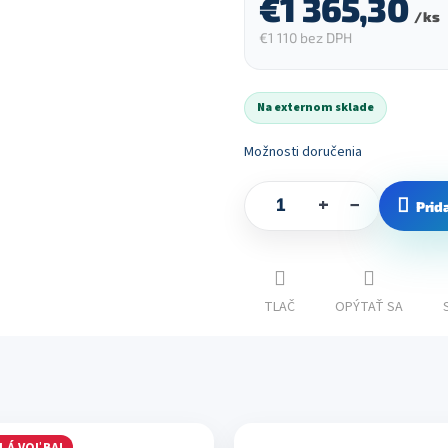
€1 365,30
/ ks
€1 110 bez DPH
Jednotková
cena:
Na externom sklade
Možnosti doručenia
+
−
Prid
TLAČ
OPÝTAŤ SA
LÁ VOĽBA!