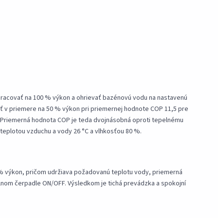
 pracovať na 100 % výkon a ohrievať bazénovú vodu na nastavenú
ať v priemere na 50 % výkon pri priemernej hodnote COP 11,5 pre
 Priemerná hodnota COP je teda dvojnásobná oproti tepelnému
teplotou vzduchu a vody 26 °C a vlhkosťou 80 %.
 % výkon, pričom udržiava požadovanú teplotu vody, priemerná
pelnom čerpadle ON/OFF. Výsledkom je tichá prevádzka a spokojní