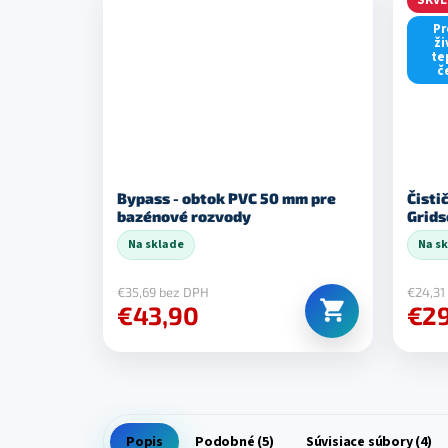
Pr
ži
te
č
Bypass - obtok PVC 50 mm pre
Čisti
bazénové rozvody
Grids
Na sklade
Na s
€35,69 bez DPH
€24,31
€43,90
€29
Popis
Podobné (5)
Súvisiace súbory (4)