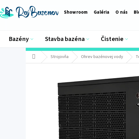
Prejsť
na
Showroom
Galéria
O nás
Bl
obsah
Bazény
Stavba bazéna
Čistenie
Domov
Strojovňa
Ohrev bazénovej vody
T