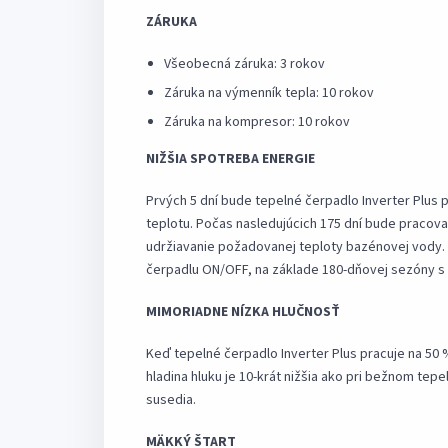
ZÁRUKA
Všeobecná záruka: 3 rokov
Záruka na výmenník tepla: 10 rokov
Záruka na kompresor: 10 rokov
NIŽŠIA SPOTREBA ENERGIE
Prvých 5 dní bude tepelné čerpadlo Inverter Plus
teplotu. Počas nasledujúcich 175 dní bude pracov
udržiavanie požadovanej teploty bazénovej vody.
čerpadlu ON/OFF, na základe 180-dňovej sezóny s 
MIMORIADNE NÍZKA HLUČNOSŤ
Keď tepelné čerpadlo Inverter Plus pracuje na 50
hladina hluku je 10-krát nižšia ako pri bežnom te
susedia.
MÄKKÝ ŠTART