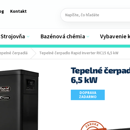
og
Kontakt
Strojovňa
Bazénová chémia
Vybavenie 
epelné čerpadlá
Tepelné čerpadlo Rapid Inverter RIC15 6,5 kW
Tepelné čerpad
6,5 kW
DOPRAVA
ZADARMO