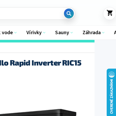
NÁKU
KOŠÍK
k vode
Vírivky
Sauny
Záhrada
lo Rapid Inverter RIC15