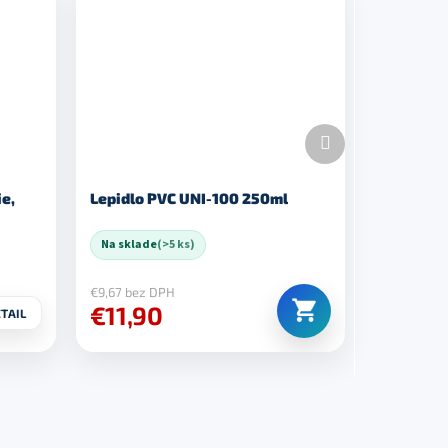
Ďalší
produkt
ie,
Lepidlo PVC UNI-100 250ml
Na sklade
(>5 ks)
€9,67 bez DPH
€11,90
TAIL