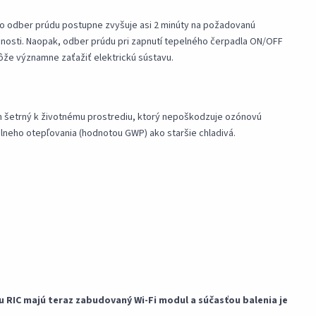
eho odber prúdu postupne zvyšuje asi 2 minúty na požadovanú
cnosti. Naopak, odber prúdu pri zapnutí tepelného čerpadla ON/OFF
že významne zaťažiť elektrickú sústavu.
plyn šetrný k životnému prostrediu, ktorý nepoškodzuje ozónovú
álneho otepľovania (hodnotou GWP) ako staršie chladivá.
u RIC majú teraz zabudovaný Wi-Fi modul a súčasťou balenia je