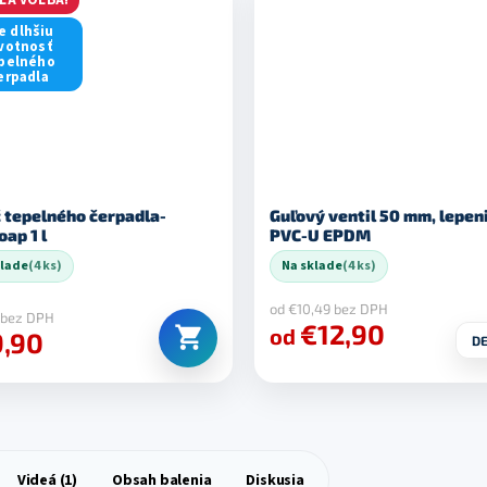
e dlhšiu
votnosť
pelného
erpadla
č tepelného čerpadla-
Guľový ventil 50 mm, lepen
oap 1 l
PVC-U EPDM
klade
(4 ks)
Na sklade
(4 ks)
od €10,49 bez DPH
 bez DPH
€12,90
od
,90
DE
Videá (1)
Obsah balenia
Diskusia