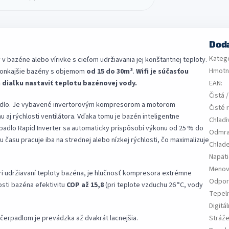
Dod
Kateg
v bazéne alebo vírivke s cieľom udržiavania jej konštantnej teploty.
Hmotn
 vonkajšie bazény s objemom
od 15 do 30m³
.
Wifi je súčasťou
 diaľku nastaviť teplotu bazénovej vody.
EAN
:
Čistá 
padlo. Je vybavené invertorovým kompresorom a motorom
Čisté 
u aj rýchlosti ventilátora. Vďaka tomu je bazén inteligentne
Chladi
padlo Rapid Inverter sa automaticky prispôsobí výkonu od 25 % do
Odmra
 času pracuje iba na strednej alebo nízkej rýchlosti, čo maximalizuje
Chlad
Napät
Menovi
 pri udržiavaní teploty bazéna, je hlučnosť kompresora extrémne
Odpor
osti bazéna efektivitu
COP až 15,8
(pri teplote vzduchu 26 °C, vody
Tepel
Digitá
erpadlom je prevádzka až dvakrát lacnejšia.
Stráže