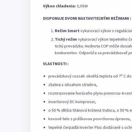
Výkon chladenia:
3,0 kW
DISPONUJE DVOMI NASTAVITEĽNÝMI REŽIMAMI :
Režim Smart
vykurovací výkon s regulácio
Tichý režim
vykurovací výkon tepelného če
tichú prevádzku. Hodnota COP môže dosiahn
konkurentov. Odporúča sa prevádzkovať pri
VLASTNOSTI :
prevádzkový rozsah: okolitá teplota od 7° C do 
zliatina s obsahom striebra,
rozmrazovanie horúceho plynu pomocou 4‐cest
invertorový DC kompresor,
o 50 % dlhšia titánová krútená trubica, o 50 % 
kovové telo s práškovou povrchovou úpravou,
tepelné čerpadlá Inverter Plus dodávané s och