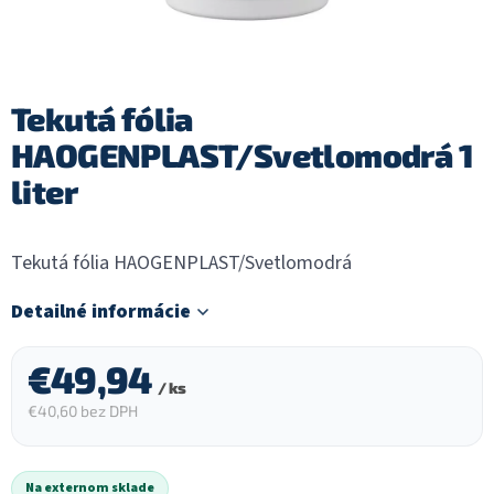
Tekutá fólia
HAOGENPLAST/Svetlomodrá 1
liter
Tekutá fólia HAOGENPLAST/Svetlomodrá
Detailné informácie
€49,94
/ ks
€40,60 bez DPH
Jednotková
cena:
Na externom sklade