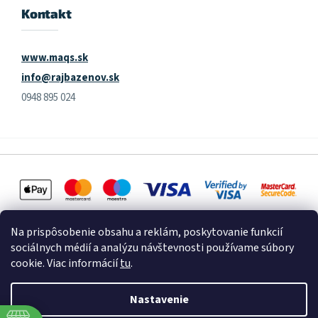
Kontakt
www.maqs.sk
info@rajbazenov.sk
0948 895 024
Na prispôsobenie obsahu a reklám, poskytovanie funkcií
sociálnych médií a analýzu návštevnosti používame súbory
cookie. Viac informácií
tu
.
Vytvoril Shoptet
Nastavenie