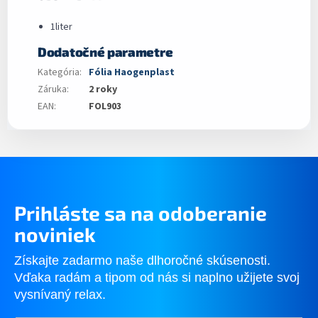
1liter
Dodatočné parametre
Kategória
:
Fólia Haogenplast
Záruka
:
2 roky
EAN
:
FOL903
Prihláste sa na odoberanie
noviniek
Získajte zadarmo naše dlhoročné skúsenosti.
Vďaka radám a tipom od nás si naplno užijete svoj
vysnívaný relax.