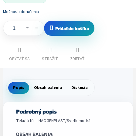
Možnosti doručenia
+
−
Pridať do košíka
OPÝTAŤ SA
STRÁŽIŤ
ZDIEĽAŤ
Popis
Obsah balenia
Diskusia
Podrobný popis
Tekutá fólia HAOGENPLAST/Svetlomodrá
OBSAH BALENIA: