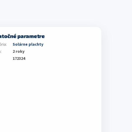
atočné parametre
ória
:
Solárne plachty
a
:
2 roky
172324