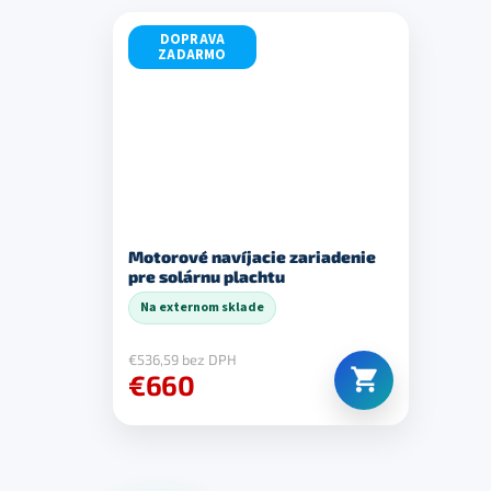
DOPRAVA
ZADARMO
Motorové navíjacie zariadenie
pre solárnu plachtu
Na externom sklade
€536,59 bez DPH
€660