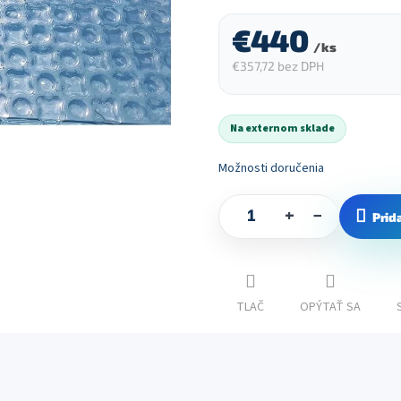
€440
/ ks
€357,72 bez DPH
Jednotková
cena:
Na externom sklade
Možnosti doručenia
+
−
Prid
TLAČ
OPÝTAŤ SA