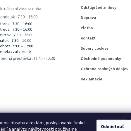
Odstúpiť od zmluvy
ktuálna otváracia doba
ondelok : 7:30 – 16:00
Doprava
torok : 7:30 – 16:00
Platba
treda : 7:30 – 16:00
tvrtok : 7:30 – 16:00
Kontakt
iatok : 7:30 – 16:00
obota : 9:00 – 12:00
Súbory cookies
edeľa : zatvorené
bedná prestávka : 11:45 - 12:30
Obchodné podmienky
Ochrana osobných údajov
Reklamácie
enie obsahu a reklám, poskytovanie funkcií
Odmietnuť
édií a analýzu návštevnosti používame