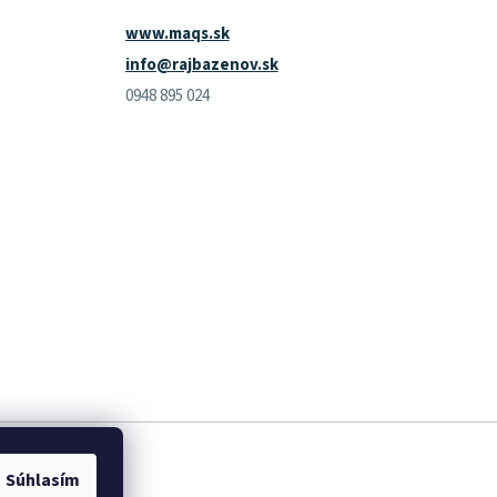
www.maqs.sk
info@rajbazenov.sk
0948 895 024
Súhlasím