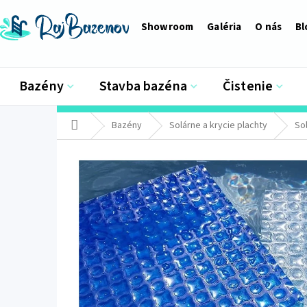
Prejsť
na
Showroom
Galéria
O nás
Bl
obsah
Bazény
Stavba bazéna
Čistenie
Domov
Bazény
Solárne a krycie plachty
So