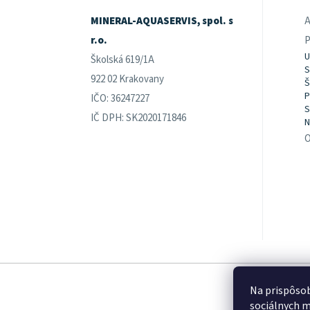
e
MINERAL-AQUASERVIS, spol. s
A
r.o.
P
U
Školská 619/1A
S
922 02 Krakovany
Š
P
IČO: 36247227
S
IČ DPH: SK2020171846
N
O
Na prispôsob
sociálnych m