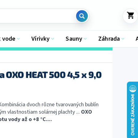
NÁKU
KOŠÍK
k vode
Vírivky
Sauny
Záhrada
a OXO HEAT 500 4,5 x 9,0
Kombinácia dvoch rôzne tvarovaných bublín
m vlastnostiam solárnej plachty ...
OXO
u vody až o +8 °C....