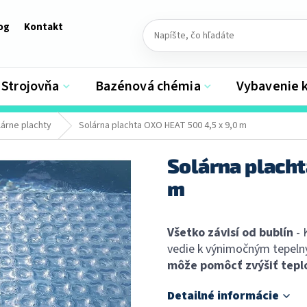
og
Kontakt
Strojovňa
Bazénová chémia
Vybavenie 
lárne plachty
Solárna plachta OXO HEAT 500 4,5 x 9,0 m
Solárna placht
m
Všetko závisí od bublín
- 
vedie k výnimočným tepelný
môže pomôcť zvýšiť teplot
Detailné informácie