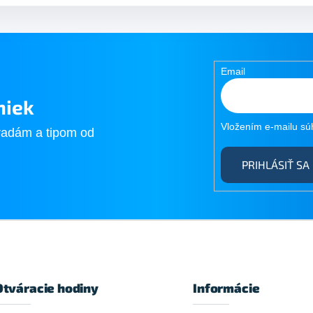
Email
niek
Vložením e-mailu sú
radám a tipom od
PRIHLÁSIŤ SA
Otváracie hodiny
Informácie