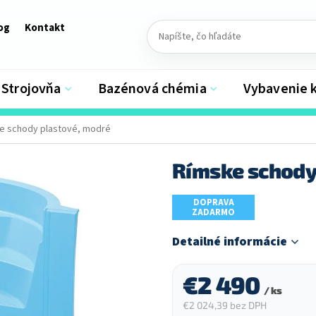
og
Kontakt
Strojovňa
Bazénová chémia
Vybavenie 
e schody plastové, modré
Rímske schody
DOPRAVA
ZADARMO
Detailné informácie
€2 490
/ ks
€2 024,39 bez DPH