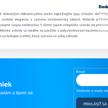
Dod
Kateg
 sklenenými vláknami patria medzi najbežnejšie typy schodov do
Záruk
sobitú eleganciu a vytvoria stredomorský nádych. Materiál je
a zaujme svojou odolnosťou. S týmto typom vstupného schodu nie je
Hmotn
Rímske schody sú ideálne na použitie s polystyrénovými bazénmi.
Rozmer
 vychutnajte si efekt, ktorý vytvoria vo vašej záhrade.
Email
niek
Vložením e-mailu sú
radám a tipom od
PRIHLÁSIŤ SA