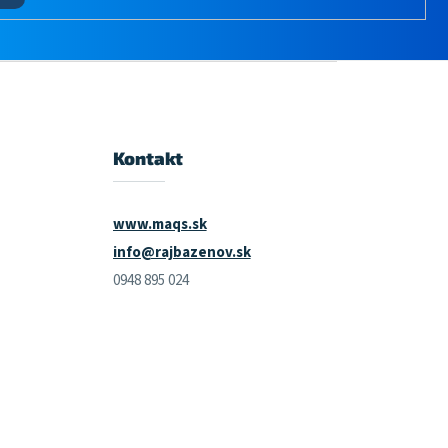
Kontakt
www.maqs.sk
info@rajbazenov.sk
0948 895 024