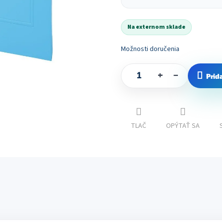
Jednotková
cena:
Na externom sklade
Možnosti doručenia
+
−
Prid
TLAČ
OPÝTAŤ SA