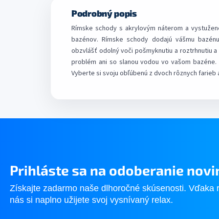
Podrobný popis
Rímske schody s akrylovým náterom a vystužené
bazénov. Rímske schody dodajú vášmu bazénu o
obzvlášť odolný voči pošmyknutiu a roztrhnutiu 
problém ani so slanou vodou vo vašom bazéne. 
Vyberte si svoju obľúbenú z dvoch rôznych farieb a
Prihláste sa na odoberanie novi
Získajte zadarmo naše dlhoročné skúsenosti. Vďaka 
nás si naplno užijete svoj vysnívaný relax.