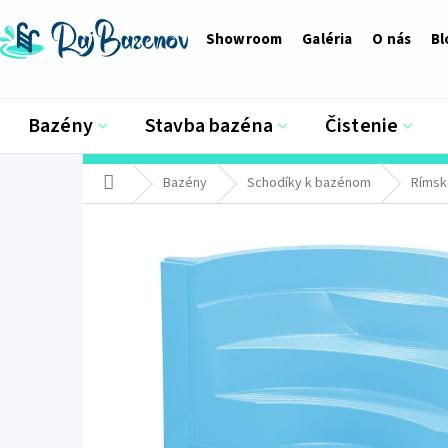
Prejsť
na
Showroom
Galéria
O nás
Bl
obsah
Bazény
Stavba bazéna
Čistenie
Domov
Bazény
Schodíky k bazénom
Rímsk