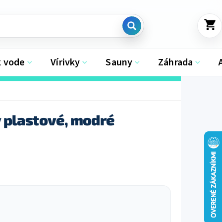
NÁKU
KOŠÍK
k vode
Vírivky
Sauny
Záhrada
 plastové, modré