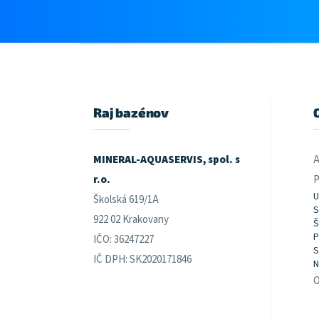
Z
á
p
ä
t
Raj bazénov
i
e
MINERAL-AQUASERVIS, spol. s
A
r.o.
P
U
Školská 619/1A
S
922 02 Krakovany
Š
P
IČO: 36247227
S
IČ DPH: SK2020171846
N
O