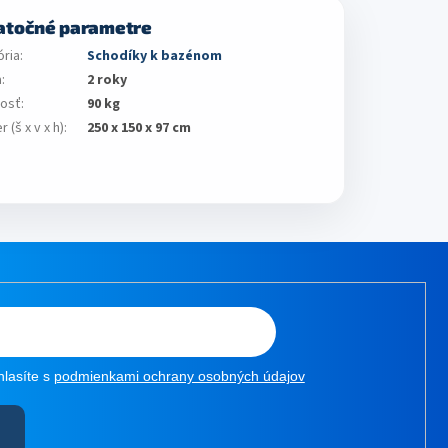
atočné parametre
ória
:
Schodíky k bazénom
a
:
2 roky
osť
:
90 kg
 (š x v x h)
:
250 x 150 x 97 cm
hlasíte s
podmienkami ochrany osobných údajov