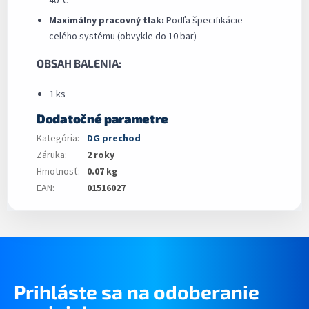
40°C
Maximálny pracovný tlak:
Podľa špecifikácie
celého systému (obvykle do 10 bar)
OBSAH BALENIA:
1 ks
Dodatočné parametre
Kategória
:
DG prechod
Záruka
:
2 roky
Hmotnosť
:
0.07 kg
EAN
:
01516027
Prihláste sa na odoberanie