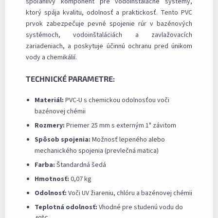
spoľahlivý komponent pre vodoinštalačné systémy,
ktorý spája kvalitu, odolnosť a praktickosť. Tento PVC
prvok zabezpečuje pevné spojenie rúr v bazénových
systémoch, vodoinštaláciách a zavlažovacích
zariadeniach, a poskytuje účinnú ochranu pred únikom
vody a chemikálií.
TECHNICKÉ PARAMETRE:
Materiál:
PVC-U s chemickou odolnosťou voči
bazénovej chémii
Rozmery:
Priemer 25 mm s externým 1" závitom
Spôsob spojenia:
Možnosť lepeného alebo
mechanického spojenia (prevlečná matica)
Farba:
Štandardná šedá
Hmotnosť:
0,07 kg
Odolnosť:
Voči UV žiareniu, chlóru a bazénovej chémii
Teplotná odolnosť:
Vhodné pre studenú vodu do