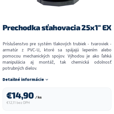
Prechodka sťahovacia 25x1" EX
Príslušenstvo pre systém tlakových trubiek - tvaroviek -
armatúr z PVC-U, ktoré sa spájajú lepením alebo
pomocou mechanických spojov. Výhodou je ako ľahká
manipulácia aj montáž, tak chemická odolnosť
potrubných dielov.
Detailné informácie
€14,90
/ ks
€12,11 bez DPH
Jednotková