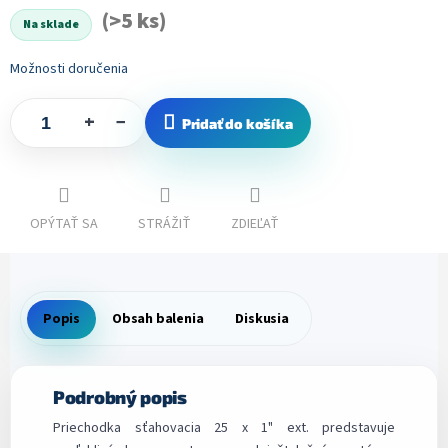
cena:
(>5 ks)
Na sklade
Možnosti doručenia
+
−
Pridať do košíka
OPÝTAŤ SA
STRÁŽIŤ
ZDIEĽAŤ
Popis
Obsah balenia
Diskusia
Podrobný popis
Priechodka sťahovacia 25 x 1" ext. predstavuje