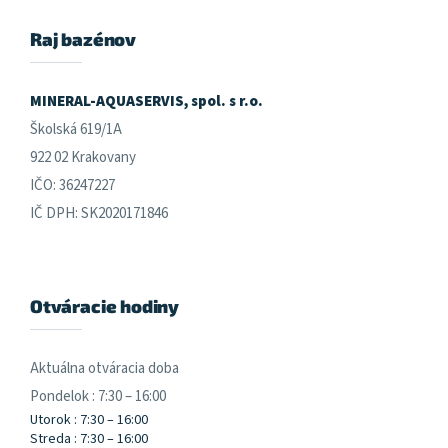
p
ä
Raj bazénov
t
i
e
MINERAL-AQUASERVIS, spol. s r.o.
Školská 619/1A
922 02 Krakovany
IČO: 36247227
IČ DPH: SK2020171846
Otváracie hodiny
Aktuálna otváracia doba
Pondelok : 7:30 – 16:00
Utorok : 7:30 – 16:00
Streda : 7:30 – 16:00