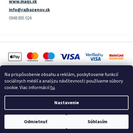
www.maqs.sk
info@rajbazenov.sk
0948 895 024
Na prispôsobenie obsahu a reklám, poskytovanie funkcií
sociálnych médií a analýzu návštevnosti používame súbory
cookie. Viac informácií
tu
.
Vytvoril Shoptet
Nastavenie
Copyright 2026
Raj Bazénov
. Všetky práva vyhradené.
Upraviť
Odmietnuť
Súhlasím
nastavenie cookies