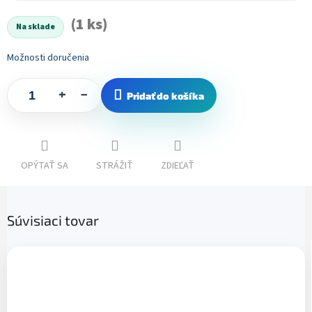
cena:
(1 ks)
Na sklade
Možnosti doručenia
+
−
Pridať do košíka
OPÝTAŤ SA
STRÁŽIŤ
ZDIEĽAŤ
Súvisiaci tovar