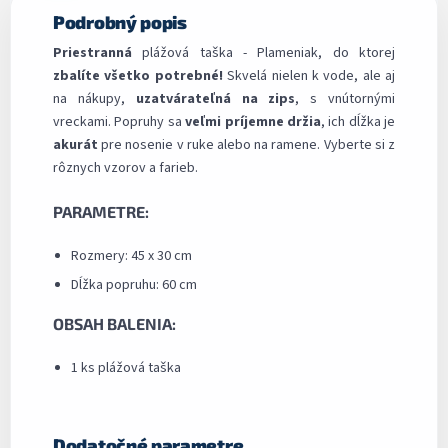
Podrobný popis
Priestranná
plážová taška - Plameniak, do ktorej
zbalíte všetko potrebné!
Skvelá nielen k vode, ale aj
na nákupy,
uzatvárateľná na zips
, s vnútornými
vreckami. Popruhy sa
veľmi príjemne držia
, ich dĺžka je
akurát
pre nosenie v ruke alebo na ramene. Vyberte si z
rôznych vzorov a farieb.
PARAMETRE:
Rozmery: 45 x 30 cm
Dĺžka popruhu: 60 cm
OBSAH BALENIA:
1 ks plážová taška
Dodatočné parametre