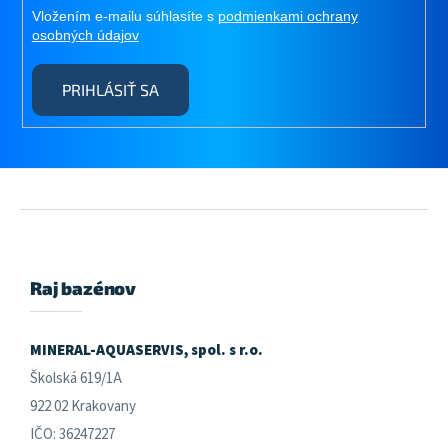
Vložením e-mailu súhlasíte s
podmienkami ochrany
osobných údajov
PRIHLÁSIŤ SA
Z
á
p
ä
Raj bazénov
t
i
e
MINERAL-AQUASERVIS, spol. s r.o.
Školská 619/1A
922 02 Krakovany
IČO: 36247227