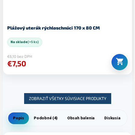
Plážový uterák rýchloschnúci 170 x 80 CM
Na sklade
(>5 ks)
€6,10 bez DPH
€7,50
ZOBRAZIŤ VŠETKY SÚVISIACE PRODUKTY
Popis
Podobné (4)
Obsah balenia
Diskusia