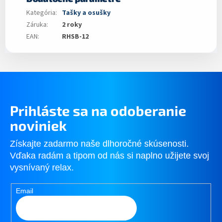
Kategória
:
Tašky a osušky
Záruka
:
2 roky
EAN
:
RHSB-12
Prihláste sa na odoberanie
noviniek
Získajte zadarmo naše dlhoročné skúsenosti.
Vďaka radám a tipom od nás si naplno užijete svoj
vysnívaný relax.
Email