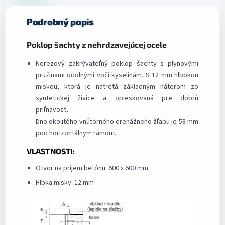
Podrobný popis
Poklop šachty z nehrdzavejúcej ocele
Nerezový zakrývateľný poklop šachty s plynovými
pružinami odolnými voči kyselinám. S 12 mm hlbokou
miskou, ktorá je natretá základným náterom zo
syntetickej živice a opieskovaná pre dobrú
priľnavosť.
Dno okolitého vnútorného drenážneho žľabu je 58 mm
pod horizontálnym rámom.
VLASTNOSTI:
Otvor na príjem betónu: 600 x 600 mm
Hĺbka misky: 12 mm