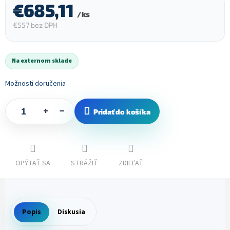
€685,11
/ ks
€557 bez DPH
Jednotková
cena:
Na externom sklade
Možnosti doručenia
+
−
Pridať do košíka
OPÝTAŤ SA
STRÁŽIŤ
ZDIEĽAŤ
Popis
Diskusia