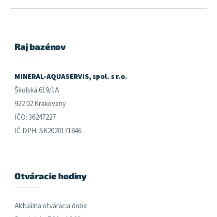
Z
á
p
ä
Raj bazénov
t
i
e
MINERAL-AQUASERVIS, spol. s r.o.
Školská 619/1A
922 02 Krakovany
IČO: 36247227
IČ DPH: SK2020171846
Otváracie hodiny
Aktuálna otváracia doba