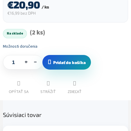
€20,90
/ ks
€16,99 bez DPH
Jednotková
cena:
(2 ks)
Na sklade
Možnosti doručenia
+
−
Pridať do košíka
OPÝTAŤ SA
STRÁŽIŤ
ZDIEĽAŤ
Súvisiaci tovar