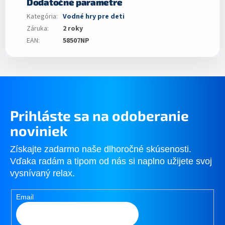
Dodatočné parametre
Kategória
:
Vodné hry pre deti
Záruka
:
2 roky
EAN
:
58507NP
Prihláste sa na odoberanie
noviniek
Získajte zadarmo naše dlhoročné skúsenosti.
Vďaka radám a tipom od nás si naplno užijete svoj
vysnívaný relax.
Email