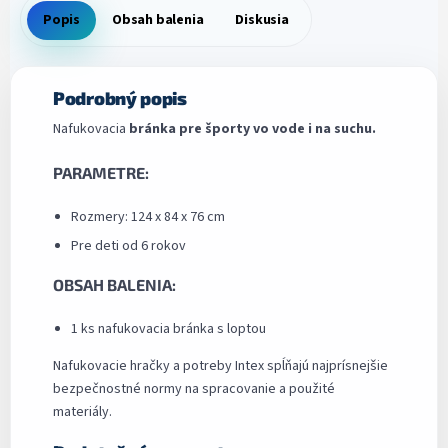
Popis
Obsah balenia
Diskusia
Podrobný popis
Nafukovacia
bránka pre športy vo vode i na suchu.
PARAMETRE:
Rozmery: 124 x 84 x 76 cm
Pre deti od 6 rokov
OBSAH BALENIA:
1 ks nafukovacia bránka s loptou
Nafukovacie hračky a potreby Intex spĺňajú najprísnejšie
bezpečnostné normy na spracovanie a použité
materiály.