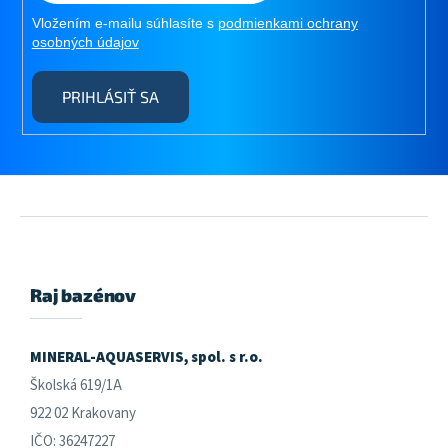
Vložením e-mailu súhlasíte s
podmienkami ochrany
osobných údajov
PRIHLÁSIŤ SA
Z
á
p
ä
Raj bazénov
t
i
e
MINERAL-AQUASERVIS, spol. s r.o.
Školská 619/1A
922 02 Krakovany
IČO: 36247227