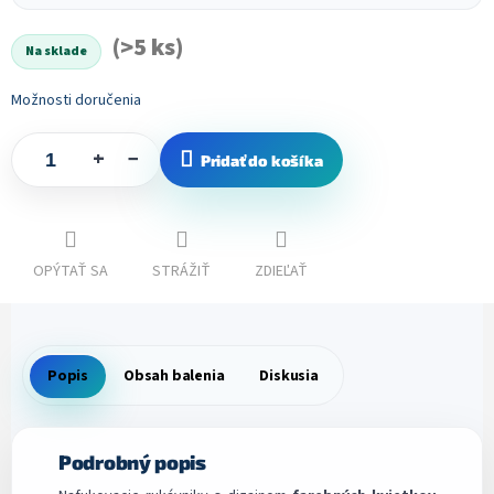
Jednotková
cena:
(>5 ks)
Na sklade
Možnosti doručenia
+
−
Pridať do košíka
OPÝTAŤ SA
STRÁŽIŤ
ZDIEĽAŤ
Popis
Obsah balenia
Diskusia
Podrobný popis