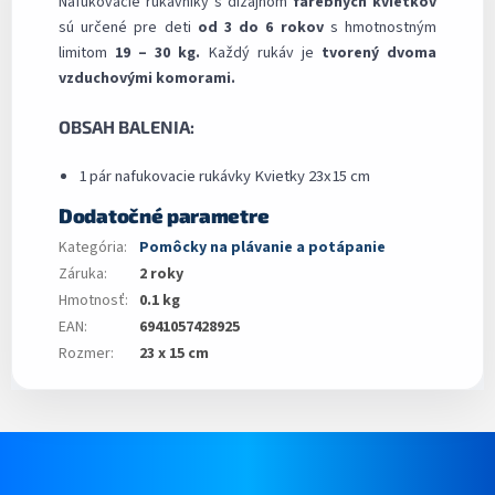
Nafukovacie rukávniky s dizajnom
farebných kvietkov
sú určené pre deti
od 3 do 6 rokov
s hmotnostným
limitom
19 – 30 kg.
Každý rukáv je
tvorený dvoma
vzduchovými komorami.
OBSAH BALENIA:
1 pár nafukovacie rukávky Kvietky 23x15 cm
Dodatočné parametre
Kategória
:
Pomôcky na plávanie a potápanie
Záruka
:
2 roky
Hmotnosť
:
0.1 kg
EAN
:
6941057428925
Rozmer
:
23 x 15 cm