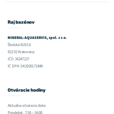
Z
á
p
ä
Raj bazénov
t
i
e
MINERAL-AQUASERVIS, spol. s r.o.
Školská 619/1A
922 02 Krakovany
IČO: 36247227
IČ DPH: SK2020171846
Otváracie hodiny
Aktuálna otváracia doba
Pondelok : 7:30 – 16:00