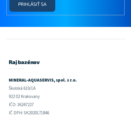
PRIHLÁSIŤ SA
Z
á
p
ä
Raj bazénov
t
i
e
MINERAL-AQUASERVIS, spol. s r.o.
Školská 619/1A
922 02 Krakovany
IČO: 36247227
IČ DPH: SK2020171846