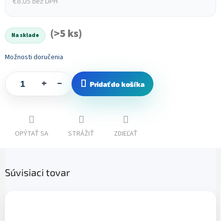
€8,05 bez DPH
Jednotková
cena:
(>5 ks)
Na sklade
Možnosti doručenia
+
−
Pridať do košíka
OPÝTAŤ SA
STRÁŽIŤ
ZDIEĽAŤ
Súvisiaci tovar