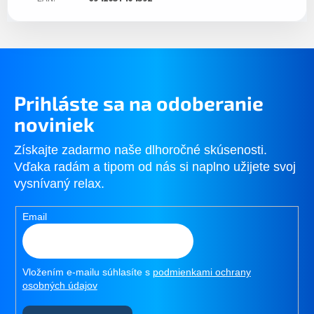
Prihláste sa na odoberanie
noviniek
Získajte zadarmo naše dlhoročné skúsenosti.
Vďaka radám a tipom od nás si naplno užijete svoj
vysnívaný relax.
Email
Vložením e-mailu súhlasíte s
podmienkami ochrany
osobných údajov