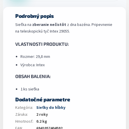
Podrobný popis
Sieťka na
zberanie nečistôt
z dna bazéna. Pripevnenie
na teleskopickú tyč Intex 29055.
VLASTNOSTI PRODUKTU:
Rozmer: 29,8 mm
Výrobca: Intex
OBSAH BALENIA:
1 ks sieťka
Dodatočné parametre
Kategória
:
Sieťky do hĺbky
Záruka
:
2 roky
Hmotnosť
:
0.2 kg
EAN
:
6941057404592