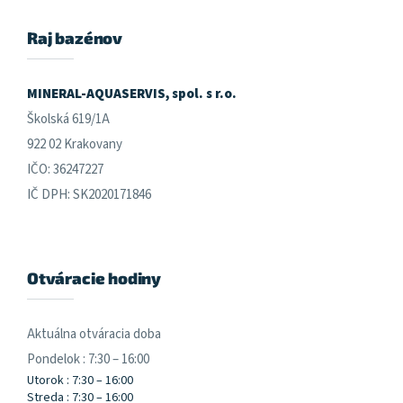
p
ä
Raj bazénov
t
i
e
MINERAL-AQUASERVIS, spol. s r.o.
Školská 619/1A
922 02 Krakovany
IČO: 36247227
IČ DPH: SK2020171846
Otváracie hodiny
Aktuálna otváracia doba
Pondelok : 7:30 – 16:00
Utorok : 7:30 – 16:00
Streda : 7:30 – 16:00