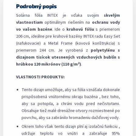
Podrobný popis
Solárna fólia INTEX je vďaka svojim
skvelým
vlastnostiam
optimálnym riešením na
ochranu vody
vo vašom bazéne
. Ide o
kruhovú fóliu
s priemerom
206 cm, ideálne pre kruhové bazény INTEX radu Easy Set
(nafukovacie) a Metal Frame (kovová konštrukcia) s
priemerom 244 cm. Je vyrobená z
polyetylénu s
dizajnom tisícok utesnených vzduchových bublín s
2
hrúbkou 120 mikrónov (110 g/m
)
.
VLASTNOSTI PRODUKTU:
Tento dizajn umožňuje, aby sa fólia vznášala dokonale
prispôsobená vnútornému okraju bazéna , bez toho,
aby sa potopila, a chráni vodu pred nečistotami.
Obsahuje tiež malé drenážne otvory rozmiestnené po
povrchu, aby sa zabránilo hromadeniu dažďovej vody.
Okrem toho však tento dizajn plní aj izolačnú funkciu ,
udržuje teplotu vo vnútri a zabraňuje 95%