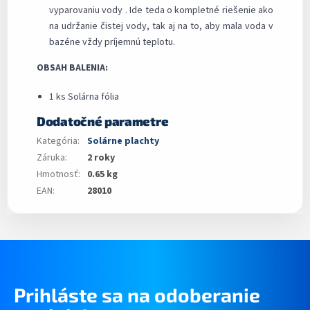
vyparovaniu vody . Ide teda o kompletné riešenie ako
na udržanie čistej vody, tak aj na to, aby mala voda v
bazéne vždy príjemnú teplotu.
OBSAH BALENIA:
1 ks Solárna fólia
Dodatočné parametre
Kategória
:
Solárne plachty
Záruka
:
2 roky
Hmotnosť
:
0.65 kg
EAN
:
28010
Prihláste sa na odoberanie