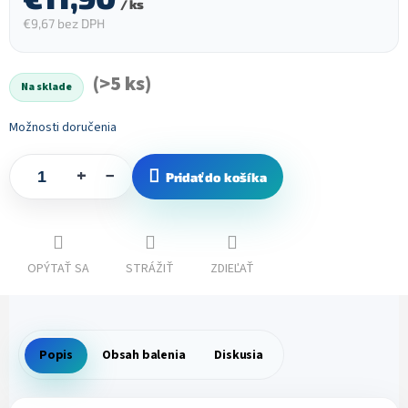
/ ks
€9,67 bez DPH
Jednotková
cena:
(>5 ks)
Na sklade
Možnosti doručenia
+
−
Pridať do košíka
OPÝTAŤ SA
STRÁŽIŤ
ZDIEĽAŤ
Popis
Obsah balenia
Diskusia