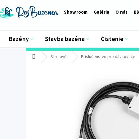
Prejsť
na
Showroom
Galéria
O nás
Bl
obsah
Bazény
Stavba bazéna
Čistenie
Domov
Strojovňa
Príslušenstvo pre dávkovače