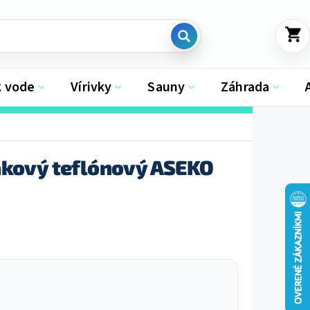
NÁKU
KOŠÍK
k vode
Vírivky
Sauny
Záhrada
akový teflónový ASEKO