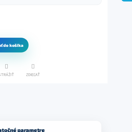
ať do košíka
STRÁŽIŤ
ZDIEĽAŤ
atočné parametre