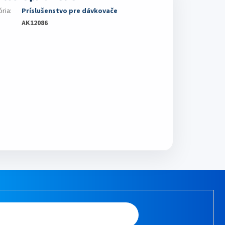
ória
:
Príslušenstvo pre dávkovače
AK12086