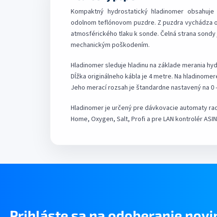
Kompaktný hydrostatický hladinomer obsahuje 
odolnom teflónovom puzdre. Z puzdra vychádza ori
atmosférického tlaku k sonde. Čelná strana sond
mechanickým poškodením.
Hladinomer sleduje hladinu na základe merania hyd
Dĺžka originálneho kábla je 4 metre. Na hladinome
Jeho merací rozsah je štandardne nastavený na 0 
Hladinomer je určený pre dávkovacie automaty ra
Home, Oxygen, Salt, Profi a pre LAN kontrolér ASIN
Prihláste sa na odoberanie novi