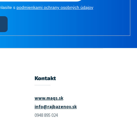
hlasíte s
podmienkami ochrany osobných údajov
Kontakt
www.maqs.sk
info@rajbazenov.sk
0948 895 024