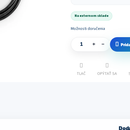
Jednotková
cena:
Na externom sklade
Možnosti doručenia
+
−
Prid
TLAČ
OPÝTAŤ SA
Dod