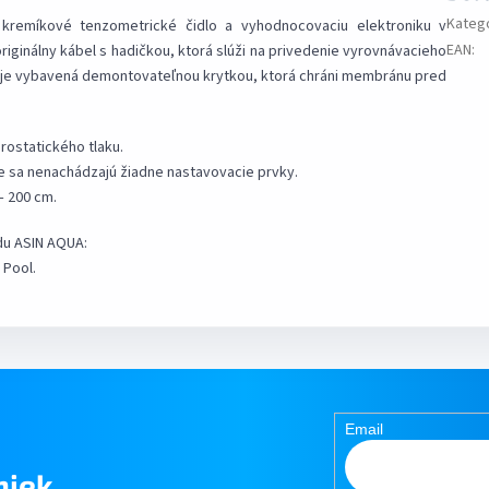
Kateg
kremíkové tenzometrické čidlo a vyhodnocovaciu elektroniku v
EAN
:
ginálny kábel s hadičkou, ktorá slúži na privedenie vyrovnávacieho
y je vybavená demontovateľnou krytkou, ktorá chráni membránu pred
rostatického tlaku.
re sa nenachádzajú žiadne nastavovacie prvky.
– 200 cm.
du ASIN AQUA:
 Pool.
Email
niek