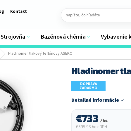
og
Kontakt
Strojovňa
Bazénová chémia
Vybavenie 
Hladinomer tlakový teflónový ASEKO
Hladinomer tl
DOPRAVA
ZADARMO
Detailné informácie
€733
/ ks
€595,93 bez DPH