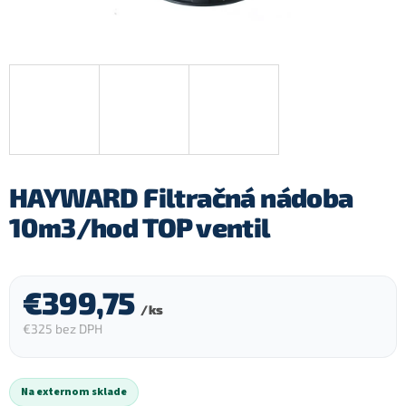
HAYWARD Filtračná nádoba
10m3/hod TOP ventil
€399,75
/ ks
€325 bez DPH
Jednotková
cena:
Na externom sklade