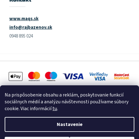
www.maqs.sk
info@rajbazenov.sk
0948 895 024
Na prispôsobenie obsahu a reklám, poskytovanie funkcií
sociálnych médií a analýzu návštevnosti používame súbory
cookie. Viac informácií
tu
.
Vytvoril Shoptet
Nastavenie
Copyright 2026
Raj Bazénov
. Všetky práva vyhradené.
Upraviť