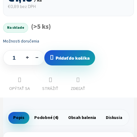
€0,89 bez DPH
Jednotková
cena:
(>5 ks)
Na sklade
Možnosti doručenia
+
−
Pridať do košíka
OPÝTAŤ SA
STRÁŽIŤ
ZDIEĽAŤ
Popis
Podobné (4)
Obsah balenia
Diskusia