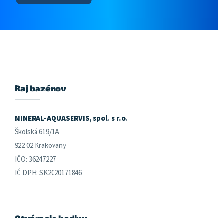
Z
á
p
ä
Raj bazénov
t
i
e
MINERAL-AQUASERVIS, spol. s r.o.
Školská 619/1A
922 02 Krakovany
IČO: 36247227
IČ DPH: SK2020171846
Otváracie hodiny