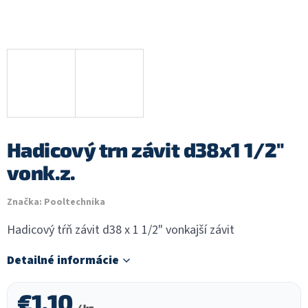
Hadicový trn závit d38x1 1/2"
vonk.z.
Značka:
Pooltechnika
Hadicový tŕň závit d38 x 1 1/2" vonkajší závit
Detailné informácie
€1,10
/ ks