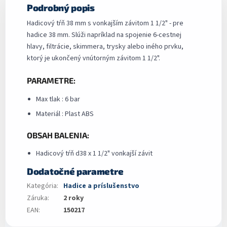
Podrobný popis
Hadicový tŕň 38 mm s vonkajším závitom 1 1/2" - pre
hadice 38 mm. Slúži napríklad na spojenie 6-cestnej
hlavy, filtrácie, skimmera, trysky alebo iného prvku,
ktorý je ukončený vnútorným závitom 1 1/2".
PARAMETRE:
Max tlak : 6 bar
Materiál : Plast ABS
OBSAH BALENIA:
Hadicový tŕň d38 x 1 1/2" vonkajší závit
Dodatočné parametre
Kategória
:
Hadice a príslušenstvo
Záruka
:
2 roky
EAN
:
150217