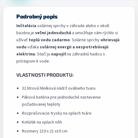
Podrobný popis
Inštalácia
solárnej sprchy v záhrade alebo v okolí
bazéna je
veľmi jednoduchá
a umožňuje vám rýchlo si
užívať
teplú vodu zadarmo
. Solárne sprchy
ohrievajú
vodu
vďaka
solárnej energii a nespotrebúvajú
elektrinu
. Stačí ju
napojiť
na záhradnú hadicu s
prístupom k vode.
VLASTNOSTI PRODUKTU:
32 litrová hliníková nádrž oválneho tvaru
Páková batéria pre jednoduché nastavenie
požadovanej teploty
Rozprašovacie trysky na oplach tváre
Kohútik na oplach nôh
Rozmery 210 x 21 x10 cm