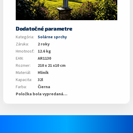
Dodatočné parametre
Kategória
:
Solárne sprchy
Záruka
:
2 roky
Hmotnosť
:
12.6 kg
EAN
:
AR1130
Rozmer
:
210 x 21 x10 cm
Materiál
:
Hliník
Kapacita
:
32l
Farba
:
Čierna
Položka bola vypredaná…