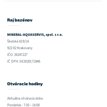
Z
á
p
ä
Raj bazénov
t
i
e
MINERAL-AQUASERVIS, spol. s r.o.
Školská 619/1A
922 02 Krakovany
IČO: 36247227
IČ DPH: SK2020171846
Otváracie hodiny
Aktuálna otváracia doba
Pondelok : 7:30 – 16:00