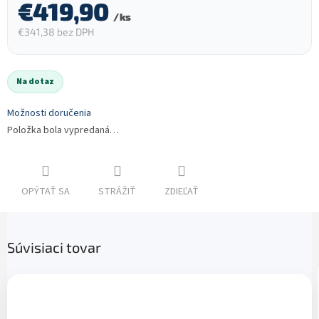
€419,90
/ ks
€341,38 bez DPH
Jednotková
cena:
Na dotaz
Možnosti doručenia
Položka bola vypredaná…
OPÝTAŤ SA
STRÁŽIŤ
ZDIEĽAŤ
Súvisiaci tovar