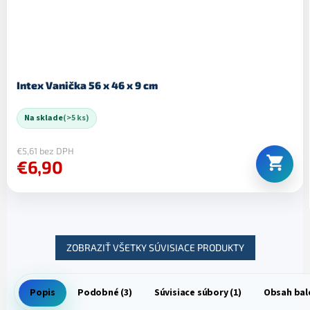
Intex Vanička 56 x 46 x 9 cm
Na sklade
(>5 ks)
€5,61 bez DPH
€6,90
ZOBRAZIŤ VŠETKY SÚVISIACE PRODUKTY
Popis
Podobné (3)
Súvisiace súbory (1)
Obsah bal