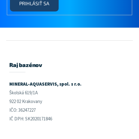
PRIHLÁSIŤ SA
Z
á
p
ä
Raj bazénov
t
i
e
MINERAL-AQUASERVIS, spol. s r.o.
Školská 619/1A
922 02 Krakovany
IČO: 36247227
IČ DPH: SK2020171846