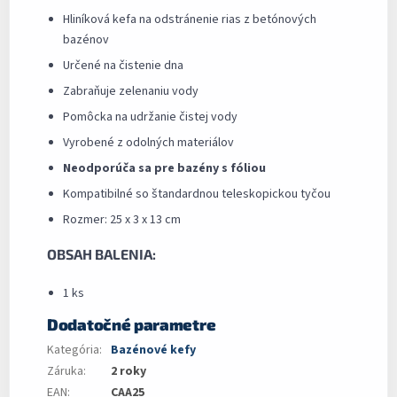
Hliníková kefa na odstránenie rias z betónových
bazénov
Určené na čistenie dna
Zabraňuje zelenaniu vody
Pomôcka na udržanie čistej vody
Vyrobené z odolných materiálov
Neodporúča sa pre bazény s fóliou
Kompatibilné so štandardnou teleskopickou tyčou
Rozmer: 25 x 3 x 13 cm
OBSAH BALENIA:
1 ks
Dodatočné parametre
Kategória
:
Bazénové kefy
Záruka
:
2 roky
EAN
:
CAA25