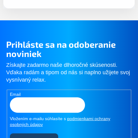
Prihláste sa na odoberanie
noviniek
Získajte zadarmo naše dlhoročné skúsenosti.
Vďaka radám a tipom od nás si naplno užijete svoj
vysnívaný relax.
Email
Vložením e-mailu súhlasíte s
podmienkami ochrany
osobných údajov