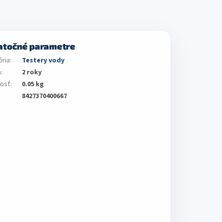
atočné parametre
ória
:
Testery vody
a
:
2 roky
osť
:
0.05 kg
8427370400667