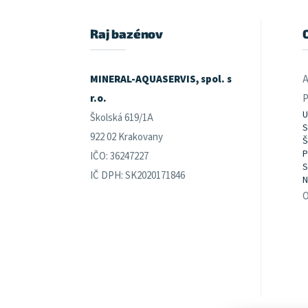
p
ä
t
Raj bazénov
i
e
MINERAL-AQUASERVIS, spol. s
A
r.o.
P
U
Školská 619/1A
S
922 02 Krakovany
Š
P
IČO: 36247227
S
IČ DPH: SK2020171846
N
O