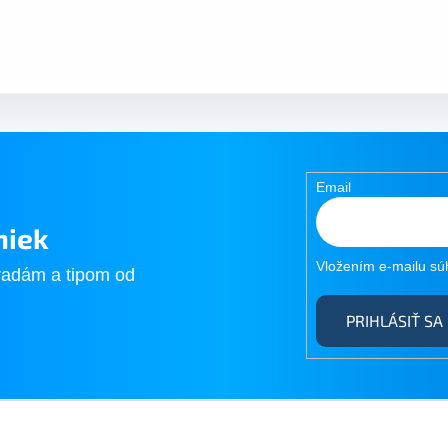
Email
niek
Vložením e-mailu sú
radám a tipom od
PRIHLÁSIŤ SA