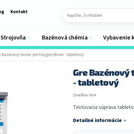
og
Kontakt
Strojovňa
Bazénová chémia
Vybavenie 
e Bazénový tester pH/Oxygen/Brom - tabletový
Gre Bazénový
- tabletový
Značka:
Gre
Testovacia súprava tableto
Detailné informácie