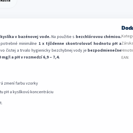
skusia
Dod
Kateg
kyslíka v bazénovej vode.
Na použitie s
bezchlórovou chémiou.
Záruk
 potrebné minimálne
1 x týždenne skontrolovať hodnotu pH a
ovo čistej a trvalo hygienicky bezchybnej vody je
bezpodmienečne
Hmotn
mg/l a pH v rozmedzí 6,9 – 7,4.
EAN
:
rá zmení farbu vzorky
tu pH a kyslíkovú koncentráciu
t.