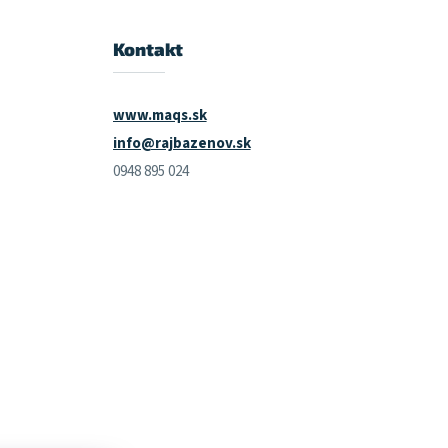
Kontakt
www.maqs.sk
info@rajbazenov.sk
0948 895 024