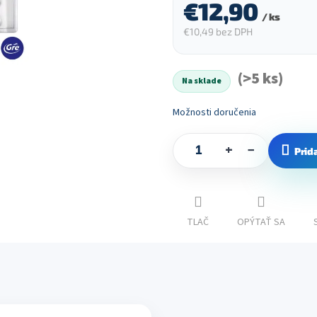
€12,90
/ ks
€10,49 bez DPH
Jednotková
cena:
(>5 ks)
Na sklade
Možnosti doručenia
+
−
Prid
TLAČ
OPÝTAŤ SA