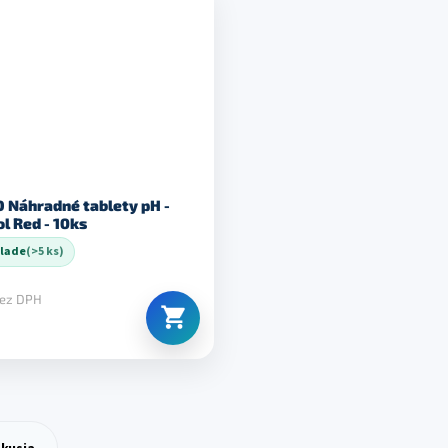
 Náhradné tablety pH -
Phenol Red - 10ks
klade
(>5 ks)
bez DPH