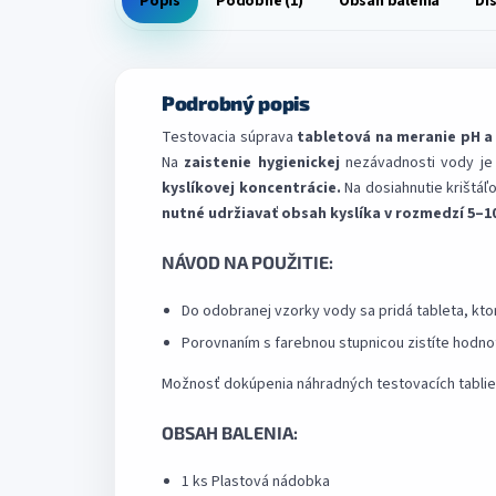
Popis
Podobné (1)
Obsah balenia
Di
Podrobný popis
Testovacia súprava
tabletová na meranie pH a 
Na
zaistenie hygienickej
nezávadnosti vody je
kyslíkovej koncentrácie.
Na dosiahnutie krištáľ
nutné udržiavať obsah kyslíka v rozmedzí 5–10 
NÁVOD NA POUŽITIE:
Do odobranej vzorky vody sa pridá tableta, kto
Porovnaním s farebnou stupnicou zistíte hodno
Možnosť dokúpenia náhradných testovacích tablie
OBSAH BALENIA:
1 ks Plastová nádobka