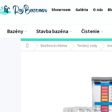
Prejsť
na
Showroom
Galéria
O nás
Bl
obsah
Bazény
Stavba bazéna
Čistenie
Domov
Bazénová chémia
Testery vody
Gr