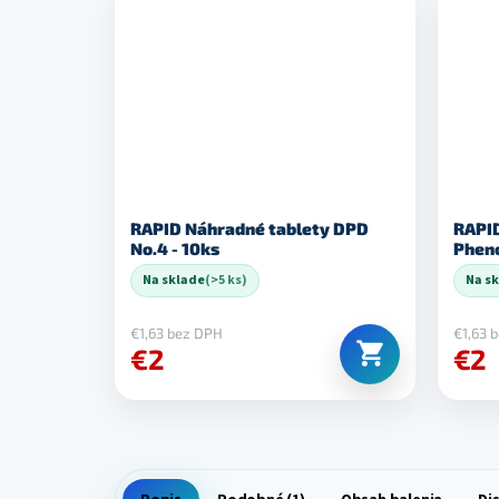
RAPID Náhradné tablety DPD
RAPID
No.4 - 10ks
Na sklade
(>5 ks)
Na s
€1,63 bez DPH
€1,63 
€2
€2