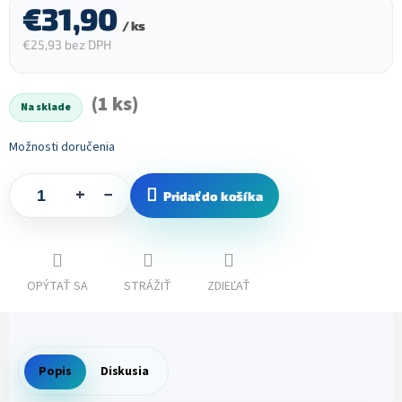
€31,90
/ ks
€25,93 bez DPH
Jednotková
cena:
(1 ks)
Na sklade
Možnosti doručenia
+
−
Pridať do košíka
OPÝTAŤ SA
STRÁŽIŤ
ZDIEĽAŤ
Popis
Diskusia