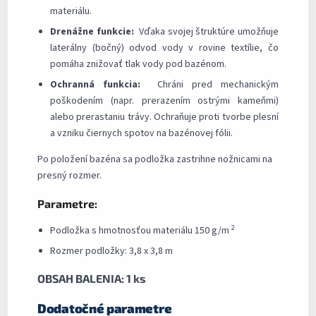
materiálu.
Drenážne funkcie:
Vďaka svojej štruktúre umožňuje
laterálny (bočný) odvod vody v rovine textílie, čo
pomáha znižovať tlak vody pod bazénom.
Ochranná funkcia:
Chráni pred mechanickým
poškodením (napr. prerazením ostrými kameňmi)
alebo prerastaniu trávy. Ochraňuje proti tvorbe plesní
a vzniku čiernych spotov na bazénovej fólii.
Po položení bazéna sa podložka zastrihne nožnicami na
presný rozmer.
Parametre:
2
Podložka s hmotnosťou materiálu 150 g/m
Rozmer podložky: 3,8 x 3,8 m
OBSAH BALENIA: 1 ks
Dodatočné parametre