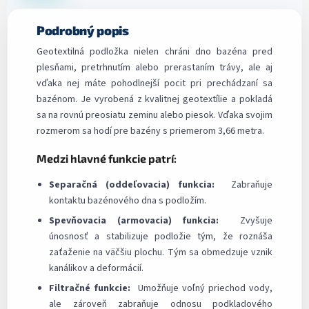
Podrobný popis
Geotextilná podložka nielen chráni dno bazéna pred
plesňami, pretrhnutím alebo prerastaním trávy, ale aj
vďaka nej máte pohodlnejší pocit pri prechádzaní sa
bazénom. Je vyrobená z kvalitnej geotextílie a pokladá
sa na rovnú preosiatu zeminu alebo piesok. Vďaka svojim
rozmerom sa hodí pre bazény s priemerom 3,66 metra.
Medzi hlavné funkcie patrí:
Separačná (oddeľovacia) funkcia:
Zabraňuje
kontaktu bazénového dna s podložím.
Spevňovacia (armovacia) funkcia:
Zvyšuje
únosnosť a stabilizuje podložie tým, že roznáša
zaťaženie na väčšiu plochu. Tým sa obmedzuje vznik
kanálikov a deformácií.
Filtračné funkcie:
Umožňuje voľný priechod vody,
ale zároveň zabraňuje odnosu podkladového