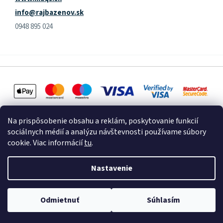
info@rajbazenov.sk
0948 895 024
Na prispôsobenie obsahu a reklám, poskytovanie funkcií
sociálnych médií a analýzu návštevnosti používame súbory
cookie. Viac informácií
tu
.
Vytvoril Shoptet
Nastavenie
Copyright 2026
Raj Bazénov
. Všetky práva vyhradené.
Upraviť
Odmietnuť
Súhlasím
nastavenie cookies