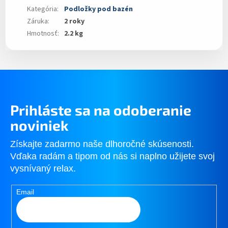
Kategória
:
Podložky pod bazén
Záruka
:
2 roky
Hmotnosť
:
2.2 kg
Prihláste sa na odoberanie
noviniek
Získajte zadarmo naše dlhoročné skúsenosti.
Vďaka radám a tipom od nás si naplno užijete svoj
vysnívaný relax.
Email