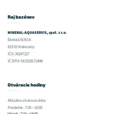
á
p
ä
Raj bazénov
t
i
e
MINERAL-AQUASERVIS, spol. s r.o.
Školská 619/1A
922 02 Krakovany
IČO: 36247227
IČ DPH: SK2020171846
Otváracie hodiny
Aktuálna otváracia doba
Pondelok : 7:30 – 16:00
Utorok : 7:30 – 16:00