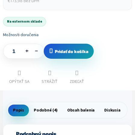
€173,98 bez DPH
Jednotková
cena:
Na externom sklade
Možnosti doručenia
+
−
Pridať do košíka
OPÝTAŤ SA
STRÁŽIŤ
ZDIEĽAŤ
Popis
Podobné (4)
Obsah balenia
Diskusia
Podrobný popis