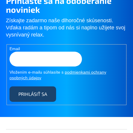
Prihláste sa na odoberanie
noviniek
Získajte zadarmo naše dlhoročné skúsenosti.
Vďaka radám a tipom od nás si naplno užijete svoj
vysnívaný relax.
Email
Vložením e-mailu súhlasíte s
podmienkami ochrany
osobných údajov
PRIHLÁSIŤ SA
Z