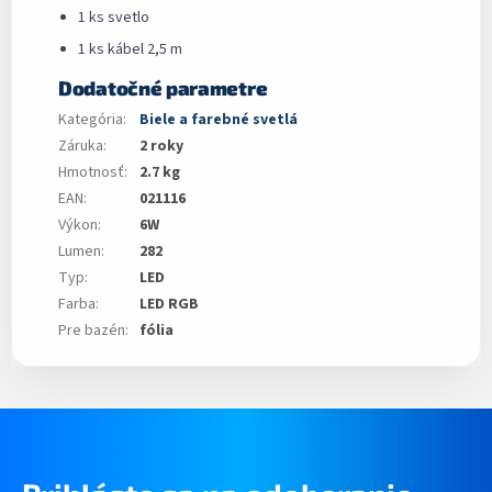
1 ks svetlo
1 ks kábel 2,5 m
Dodatočné parametre
Kategória
:
Biele a farebné svetlá
Záruka
:
2 roky
Hmotnosť
:
2.7 kg
EAN
:
021116
Výkon
:
6W
Lumen
:
282
Typ
:
LED
Farba
:
LED RGB
Pre bazén
:
fólia