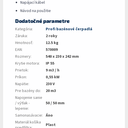
Napájací kábel
Návod na použitie
Dodatočné parametre
Kategória
:
Profi bazénové čerpadlá
Záruka
:
2 roky
Hmotnosť
:
12.5 kg
EAN
:
570009
Rozmery
:
540 x 230 x 242 mm
Krytie motora
:
IP 55
Prietok
:
9 m3 / h
Príkon
:
0,55 kW
Napätie
:
230 V
Pre bazény do
:
20 m3
Napojenie sanie
/ výtlak -
50 / 50 mm
lepenie
:
Samonasávacie
:
Áno
Materiál košíka
Plast
predfiltra
: