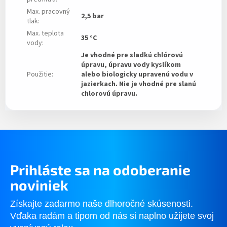
Max. pracovný
2,5 bar
tlak
:
Max. teplota
35 °C
vody
:
Je vhodné pre sladkú chlórovú
úpravu, úpravu vody kyslíkom
Použitie
:
alebo biologicky upravenú vodu v
jazierkach. Nie je vhodné pre slanú
chlorovú úpravu.
Prihláste sa na odoberanie
noviniek
Získajte zadarmo naše dlhoročné skúsenosti.
Vďaka radám a tipom od nás si naplno užijete svoj