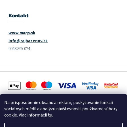
Kontakt
www.maqs.sk
info@rajbazenov.sk
0948 895 024
Na prispôsobenie obsahu a reklám, poskytovanie funkcií
sociálnych médií a analýzu návštevnosti používame súbory
cookie. Viac informácií
tu
.
Vytvoril Shoptet