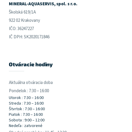
e
MINERAL-AQUASERVIS, spol. s r.o.
Školská 619/1A
922 02 Krakovany
IČO: 36247227
IČ DPH: SK2020171846
Otváracie hodiny
Aktuálna otváracia doba
Pondelok : 7:30 – 16:00
Utorok : 7:30 – 16:00
Streda : 7:30 – 16:00
Štvrtok : 7:30 – 16:00
Piatok : 7:30 – 16:00
Sobota : 9:00 – 12:00
Nedeľa : zatvorené