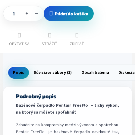
+
−
Pridať do košíka
OPÝTAŤ SA
STRÁŽIŤ
ZDIEĽAŤ
Popis
Súvisiace súbory (1)
Obsah balenia
Diskusia
Podrobný popis
Bazénové čerpadlo Pentair FreeFlo – tichý výkon,
na ktorý sa môžete spoľahnúť
Zabudnite na kompromisy medzi výkonom a spotrebou.
Pentair FreeFlo je bazénové čerpadlo navrhnuté tak,