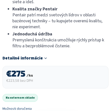
siete a ideš.
Kvalita značky Pentair
Pentair patrí medzi svetových lídrov v oblasti
bazénovej techniky – tu kupujete overenú kvalitu,
nie experiment.
Jednoduchá údržba
Premyslená konštrukcia umožňuje rýchly prístup k
filtru a bezproblémové čistenie.
Detailné informácie
€275
/ ks
€223,58 bez DPH
Jednotková
cena:
Na externom sklade
Možnosti doručenia