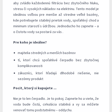
aby zvládlo každodennú filtráciu bez zbytočného hluku,
stresu či vysokých nákladov na elektrinu. Tento model je
ideálnou voľbou pre menšie až stredne veľké bazény,
kde potrebujete stabilný prietok vody, spoľahlivý chod a
minimum starostí s údržbou. Jednoducho ho zapnete – a
o čistotu vody sa postará za vás .
Pre koho je ideálne?
majitelia stredných a menších bazénov
tí, ktorí chcú spoľahlivé čerpadlo bez zbytočnej
komplikovanosti
zákazníci, ktorí hľadajú dlhodobé riešenie, nie
sezónny produkt
Pocit, ktorý si kupujete ...
Nie je to len čerpadlo. Je to pokoj. Zapnete ho a viete, že
voda bude čistá, cirkulácia stabilná a vy sa môžete
venovať tomu podstatnému – oddychu.