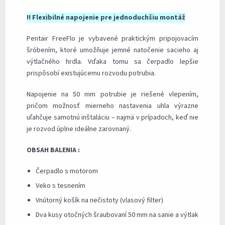
!! Flexibilné napojenie pre jednoduchšiu montáž
Pentair FreeFlo je vybavené praktickým pripojovacím
šróbením, ktoré umožňuje jemné natočenie sacieho aj
výtlačného hrdla. Vďaka tomu sa čerpadlo lepšie
prispôsobí existujúcemu rozvodu potrubia.
Napojenie na 50 mm potrubie je riešené vlepením,
pričom možnosť mierneho nastavenia uhla výrazne
uľahčuje samotnú inštaláciu – najmä v prípadoch, keď nie
je rozvod úplne ideálne zarovnaný.
OBSAH BALENIA :
Čerpadlo s motorom
Veko s tesnením
Vnútorný košík na nečistoty (vlasový filter)
Dva kusy otočných šraubovaní 50 mm na sanie a výtlak