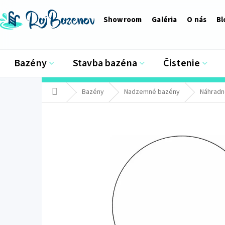
Prejsť
na
Showroom
Galéria
O nás
Bl
obsah
Bazény
Stavba bazéna
Čistenie
Domov
Bazény
Nadzemné bazény
Náhradné