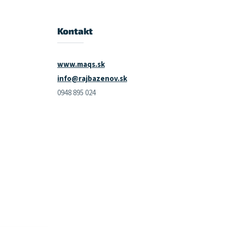
Kontakt
www.maqs.sk
info@rajbazenov.sk
0948 895 024