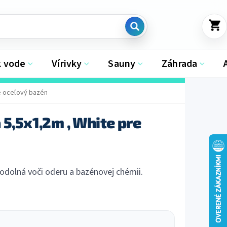
NÁKU
KOŠÍK
k vode
Vírivky
Sauny
Záhrada
re oceľový bazén
 5,5x1,2m , White pre
 odolná voči oderu a bazénovej chémii.