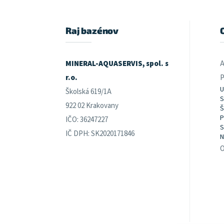
p
ä
t
Raj bazénov
i
e
MINERAL-AQUASERVIS, spol. s
A
r.o.
P
U
Školská 619/1A
S
922 02 Krakovany
Š
P
IČO: 36247227
S
IČ DPH: SK2020171846
N
O