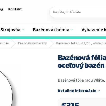
og
Kontakt
Strojovňa
Bazénová chémia
Vybavenie 
 fólie
Pre oceľové bazény
Bazénová fólia 5,5x1,2m , White p
Bazénová fólia
oceľový bazén
Bazénová fólia radu White,
Detailné informácie
€315