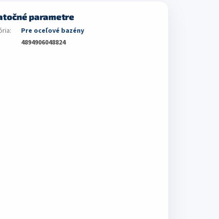
atočné parametre
ória
:
Pre oceľové bazény
4894906048824