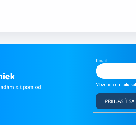
Email
niek
Vložením e-mailu sú
radám a tipom od
PRIHLÁSIŤ SA