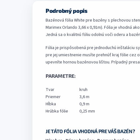
Podrobný popis
Bazénová fólia White pre bazény s plechovou sten
Marimex Orlando 3,66 x 0,91m). Fólia je vhodná a
Jedná sa o kvalitnú fóliu odolnú voči oderu a bazé
Fólia je prispôsobená pre jednoduchú inštaláciu s
pre jej umiestnenie musíte prehnúť kraj fólie cez 
upevníte hornou bazénovou lištou. Prípadný pres
PARAMETRE:
Tvar
kruh
Priemer
3,6 m
Hĺbka
0,9 m
Hrúbka fólie
0,25 mm
JE TÁTO FÓLIA VHODNÁ PRE VÁŠ BAZÉN?