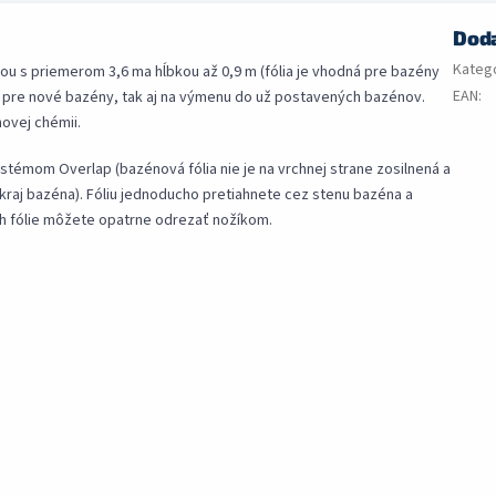
Dod
Kateg
ou s priemerom 3,6 ma hĺbkou až 0,9 m (fólia je vhodná pre bazény
EAN
:
ko pre nové bazény, tak aj na výmenu do už postavených bazénov.
novej chémii.
ystémom Overlap (bazénová fólia nie je na vrchnej strane zosilnená a
okraj bazéna). Fóliu jednoducho pretiahnete cez stenu bazéna a
ah fólie môžete opatrne odrezať nožíkom.