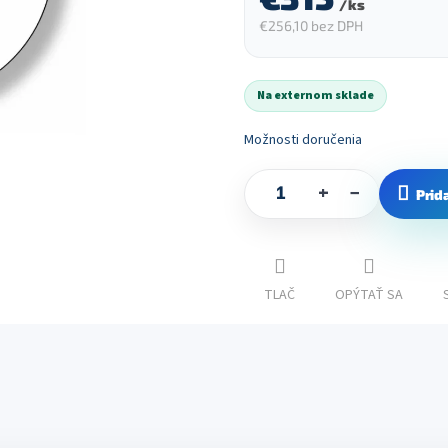
/ ks
€256,10 bez DPH
Jednotková
cena:
Na externom sklade
Možnosti doručenia
+
−
Prid
TLAČ
OPÝTAŤ SA