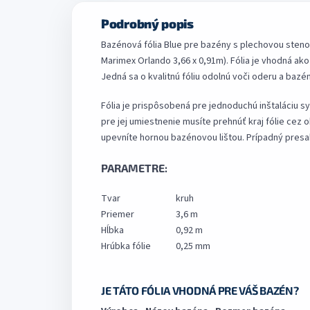
Podrobný popis
Bazénová fólia Blue pre bazény s plechovou steno
Marimex Orlando 3,66 x 0,91m). Fólia je vhodná a
Jedná sa o kvalitnú fóliu odolnú voči oderu a bazé
Fólia je prispôsobená pre jednoduchú inštaláciu s
pre jej umiestnenie musíte prehnúť kraj fólie cez 
upevníte hornou bazénovou lištou. Prípadný pres
PARAMETRE:
Tvar
kruh
Priemer
3,6 m
Hĺbka
0,92 m
Hrúbka fólie
0,25 mm
JE TÁTO FÓLIA VHODNÁ PRE VÁŠ BAZÉN?