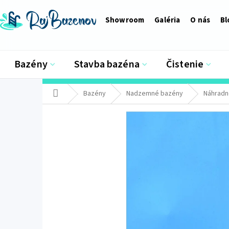
Prejsť
na
Showroom
Galéria
O nás
Bl
obsah
Bazény
Stavba bazéna
Čistenie
Domov
Bazény
Nadzemné bazény
Náhradné