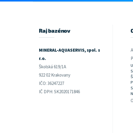
Z
á
p
ä
t
Raj bazénov
i
e
MINERAL-AQUASERVIS, spol. s
A
r.o.
P
U
Školská 619/1A
S
922 02 Krakovany
Š
P
IČO: 36247227
S
IČ DPH: SK2020171846
N
O