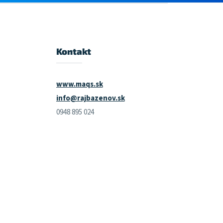
Kontakt
www.maqs.sk
info@rajbazenov.sk
0948 895 024