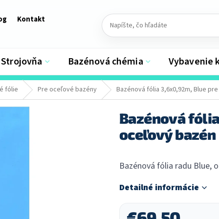
og
Kontakt
Strojovňa
Bazénová chémia
Vybavenie 
 fólie
Pre oceľové bazény
Bazénová fólia 3,6x0,92m, Blue pr
Bazénová fólia
oceľový bazén
Bazénová fólia radu Blue, o
Detailné informácie
€69,50