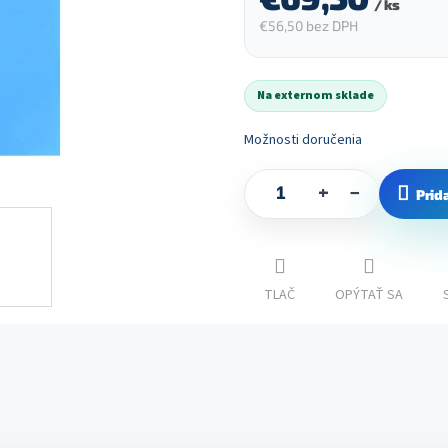
/ ks
€56,50 bez DPH
Jednotková
cena:
Na externom sklade
Možnosti doručenia
+
−
Prid
TLAČ
OPÝTAŤ SA