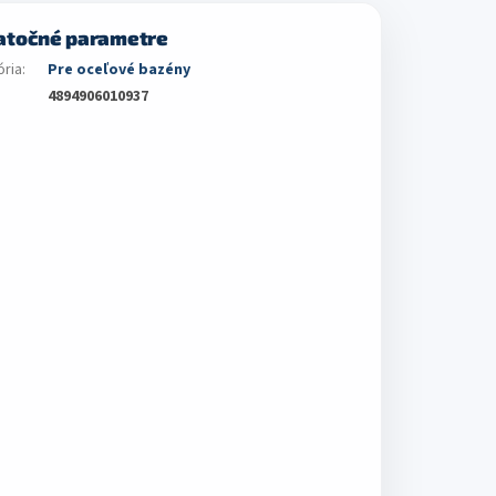
atočné parametre
ória
:
Pre oceľové bazény
4894906010937