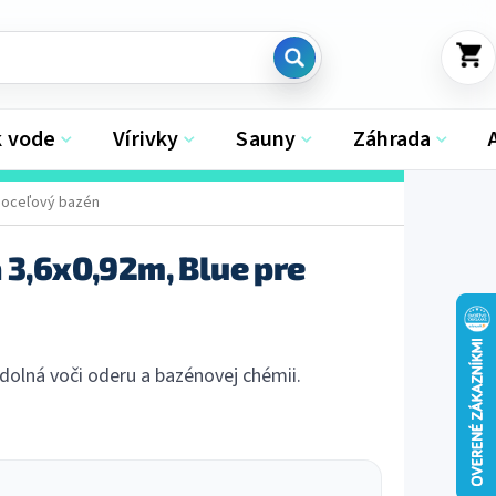
NÁKU
KOŠÍK
k vode
Vírivky
Sauny
Záhrada
e oceľový bazén
 3,6x0,92m, Blue pre
dolná voči oderu a bazénovej chémii.