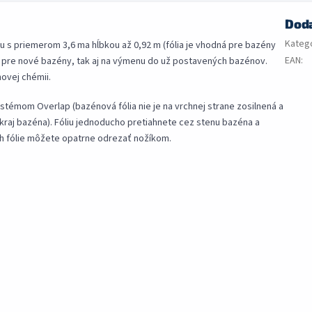
Dod
Kateg
u s priemerom 3,6 ma hĺbkou až 0,92 m (fólia je vhodná pre bazény
EAN
:
ko pre nové bazény, tak aj na výmenu do už postavených bazénov.
novej chémii.
ystémom Overlap (bazénová fólia nie je na vrchnej strane zosilnená a
okraj bazéna). Fóliu jednoducho pretiahnete cez stenu bazéna a
ah fólie môžete opatrne odrezať nožíkom.