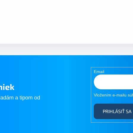
Email
niek
Vložením e-mailu sú
radám a tipom od
PRIHLÁSIŤ SA