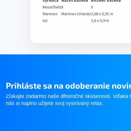
Výrobca
Názov bazéna
Rozmer bazéna
Mountfield
X
X
Marimex
Marimex Orlando
3,66 x 0,91 m
Iný
3,6 x 0,9 m
Prihláste sa na odoberanie novi
Získajte zadarmo naše dlhoročné skúsenosti. Vďaka 
nás si naplno užijete svoj vysnívaný relax.