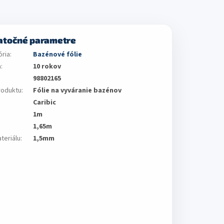
atočné parametre
ória
:
Bazénové fólie
a
:
10 rokov
98802165
roduktu
:
Fólie na vyváranie bazénov
Caribic
1m
1,65m
ateriálu
:
1,5mm