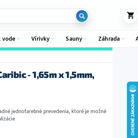
NÁKU
KOŠÍK
k vode
Vírivky
Sauny
Záhrada
aribic - 1,65m x 1,5mm,
dné jednofarebné prevedenia, ktoré je možné
lizácie