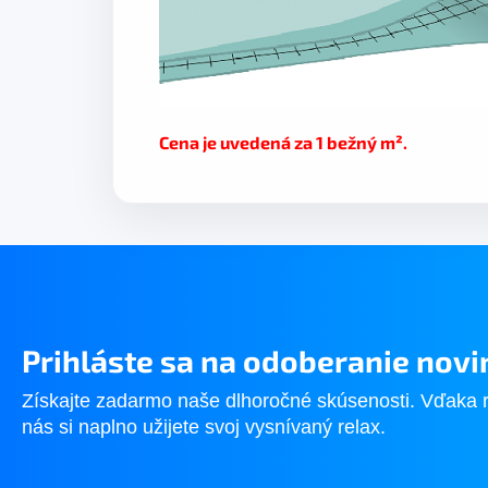
Cena je uvedená za 1 bežný
m².
Prihláste sa na odoberanie novi
Získajte zadarmo naše dlhoročné skúsenosti. Vďaka 
nás si naplno užijete svoj vysnívaný relax.