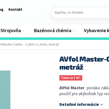
og
Kontakt
Strojovňa
Bazénová chémia
Vybavenie 
l Master-Caribic - 1,65m x 1,5mm, metráž
AVfol Master-C
metráž
Cena za 1 m²
AVfol Master
ponúka zákla
použiť pre akýkoľvek typ rea
Detailné informácie