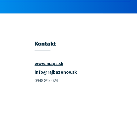
Kontakt
www.maqs.sk
info@rajbazenov.sk
0948 895 024