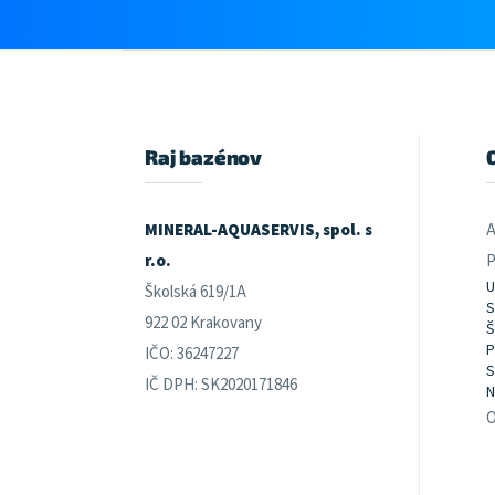
Z
á
p
ä
t
Raj bazénov
i
e
MINERAL-AQUASERVIS, spol. s
A
r.o.
P
U
Školská 619/1A
S
922 02 Krakovany
Š
P
IČO: 36247227
S
IČ DPH: SK2020171846
N
O