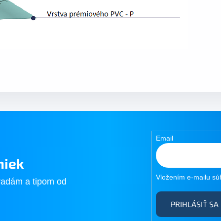
Email
niek
Vložením e-mailu sú
radám a tipom od
PRIHLÁSIŤ SA