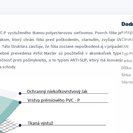
Dod
Kateg
C-P vystuženého tkanou polyesterovou sieťovinou. Povrch fólie je
Záruk
kom, ktorý chráni fóliu pred poškodením, starnutím, zvyšuje UV
. Táto štruktúra zaisťuje, že fólia zostane nepoškodená aj v prípade
EAN
:
farebné prevedenia AVfol Master sú použiteľné v akomkoľvek type
Typ P
ečnosť proti pošmyknutiu, a to typom ANTI-SLIP, ktorý má lisovaný
Farba
:
a schody.
Dĺžka
:
Šírka
:
Sila m