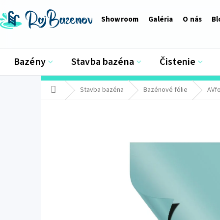
Prejsť
na
Showroom
Galéria
O nás
Bl
obsah
Bazény
Stavba bazéna
Čistenie
Domov
Stavba bazéna
Bazénové fólie
AVfo